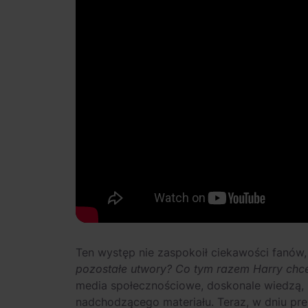
Ten występ nie zaspokoił ciekawości fanów, 
pozostałe utwory? Co tym razem Harry chc
media społecznościowe, doskonale wiedzą, 
nadchodzącego materiału. Teraz, w dniu pre