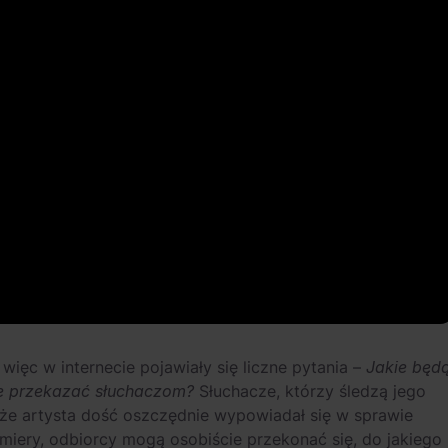
więc w internecie pojawiały się liczne pytania –
Jakie będ
e przekazać słuchaczom?
Słuchacze, którzy śledzą jego
że artysta dość oszczędnie wypowiadał się w sprawie
miery, odbiorcy mogą osobiście przekonać się, do jakiego