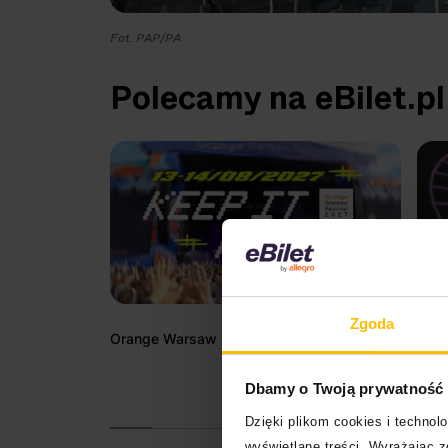
Fot. PAP/PA
Polecamy na eBilet.pl
Zgoda
Orange Warsaw Festival 2027
New 
Dbamy o Twoją prywatność
Dzięki plikom cookies i techno
wyświetlane treści. Wyrażając 