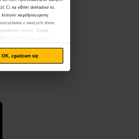
źć Ci na eBilet dokładnie to,
z którymi współpracujemy.
orzystania z naszych stron,
cjonalności strony. Zgodę
lików cookies
na stronie
OK, zgadzam się
i
T