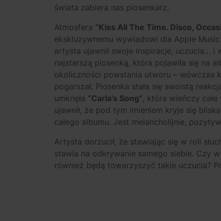
świata zabiera nas piosenkarz.
Atmosfera
“Kiss All The Time. Disco, Occas
ekskluzywnemu wywiadowi dla Apple Music.
artysta ujawnił swoje inspiracje, uczucia… i
najstarszą piosenką, która pojawiła się na al
okoliczności powstania utworu – wówczas k
pogarszał. Piosenka stała się swoistą reakc
umknęła
“Carla’s Song”
, która wieńczy cał
ujawnił, że pod tym imieniem kryje się blisk
całego albumu. Jest melancholijnie, pozytywn
Artysta dorzucił, że stawiając się w roli s
stawia na odkrywanie samego siebie. Czy 
również będą towarzyszyć takie uczucia? Prz