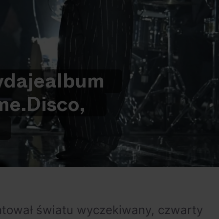
daje
album
me.
Disco,
!
entował światu wyczekiwany, czwarty