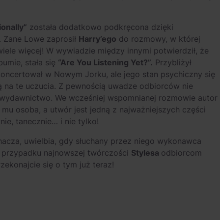
ionally”
została dodatkowo podkręcona dzięki
 Zane Lowe zaprosił
Harry’ego
do rozmowy, w której
 wiele więcej! W wywiadzie między innymi potwierdził, że
bumie, stała się
“Are You Listening Yet?”.
Przybliżył
oncertował w Nowym Jorku, ale jego stan psychiczny się
ją na te uczucia. Z pewnością uwadze odbiorców nie
e wydawnictwo. We wcześniej wspomnianej rozmowie autor
a mu osoba, a utwór jest jedną z najważniejszych części
ie, tanecznie… i nie tylko!
łuchacza, uwielbia, gdy słuchany przez niego wykonawca
w przypadku najnowszej twórczości
Stylesa
odbiorcom
ekonajcie się o tym już teraz!