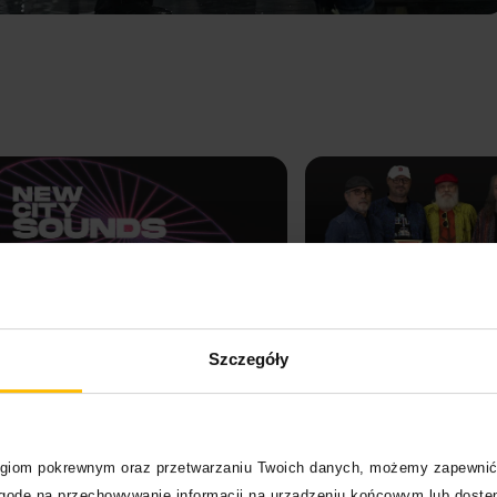
Szczegóły
City Sounds
Dżem + HLA 4transplant
Zabrze
logiom pokrewnym oraz przetwarzaniu Twoich danych, możemy zapewnić
zgodę na przechowywanie informacji na urządzeniu końcowym lub dostęp