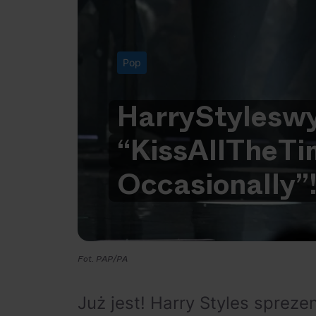
Pop
Harry
Styles
wy
“Kiss
All
The
Ti
Occasionally”
Fot. PAP/PA
Już jest! Harry Styles sprez