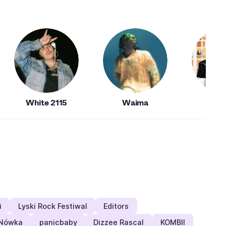
White 2115
Waima
Fu
i
Lyski Rock Festiwal
Editors
-Nówka
panicbaby
Dizzee Rascal
KOMBII