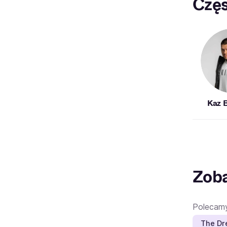
Częs
Kaz 
Zoba
Polecam
The Dr