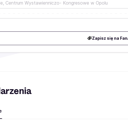
le,
Centrum Wystawienniczo- Kongresowe w Opolu
Zapisz się na Fan
arzenia
e