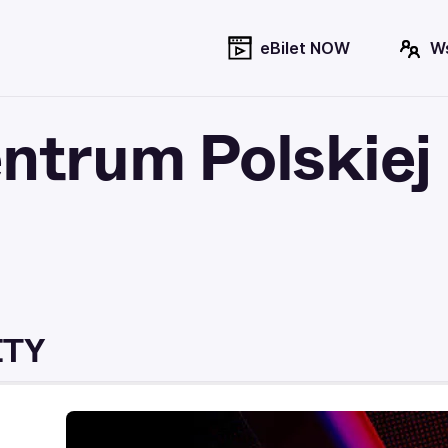
eBilet NOW
W
trum Polskiej
ETY