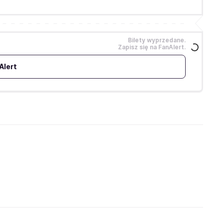
Bilety wyprzedane.
Zapisz się na FanAlert.
Alert