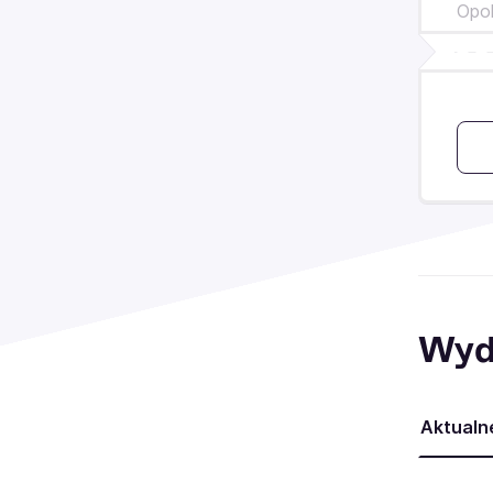
Opo
Wyd
Aktualn