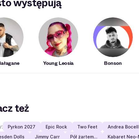
to występują
Bałagane
Young Leosia
Bonson
cz też
y:
Pyrkon 2027
Epic Rock
Two Feet
Andrea Bocell
esden Dolls
Jimmy Carr
Pół żartem…
Kabaret Neo