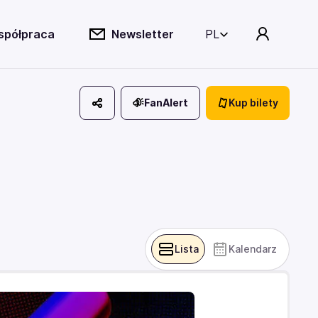
spółpraca
Newsletter
PL
FanAlert
Kup bilety
Lista
Kalendarz