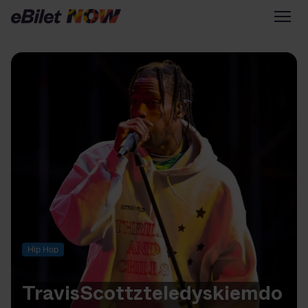
Tylko na eBilet
Zapisz się na newsletter
Przejdź na eBilet.pl
Warto sprawdzić na eBilet
NOW
Scena Główna
Scena Impostora
Historia jednej piosenki
Poza nurtem
Hip Hop
Poznaj Polskę
Kultura Osobista
Travis
Scott
z
teledyskiem
do