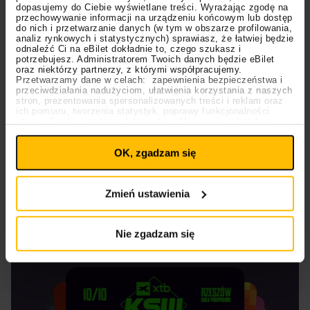
utworów z
“Days Before Rodeo”
, a więc
“Drugs You
dopasujemy do Ciebie wyświetlane treści. Wyrażając zgodę na
Should Try It”
. Choć mówimy o dziesięcioletnim
przechowywanie informacji na urządzeniu końcowym lub dostęp
do nich i przetwarzanie danych (w tym w obszarze profilowania,
numerze, estetyka klipu odpowiada mocno
analiz rynkowych i statystycznych) sprawiasz, że łatwiej będzie
odnaleźć Ci na eBilet dokładnie to, czego szukasz i
zeszłorocznym poczynaniom
Travisa
z
“Utopią”
,
potrzebujesz. Administratorem Twoich danych będzie eBilet
która mocno namieszała w zeszłym roku na
oraz niektórzy partnerzy, z którymi współpracujemy.
Przetwarzamy dane w celach: zapewnienia bezpieczeństwa i
światowym rynku muzycznym. Sprzedała się w
przeciwdziałania nadużyciom, ułatwienia korzystania z naszych
pierwszym tygodniu w liczbie przekraczającej 250
stron, prezentowania spersonalizowanych treści i reklam oraz
ich pomiaru, tworzenia statystyk, poprawy funkcjonalności
tysięcy wydań fizycznych i blisko 500 tysięcy
strony. Zgodę wyrażasz dobrowolnie. Możesz ją w każdym
Ustawienia
momencie wycofać lub ponowić pod linkiem
doliczając zysk ze streamingów. Raper udowodnił tym
plików cookies
na stronie głównej. Wycofanie zgody nie
samym, że pomimo licznych problemów, jakie miał
OK, zgadzam się
wpływa na legalność uprzedniego przetwarzania.
Polityka prywatności
przed premierą płyty, wciąż jest idolem milionów ludzi
Polityka plików cookies
na całym świecie.
Zmień ustawienia
Gorące wydarzenia
Nie zgadzam się