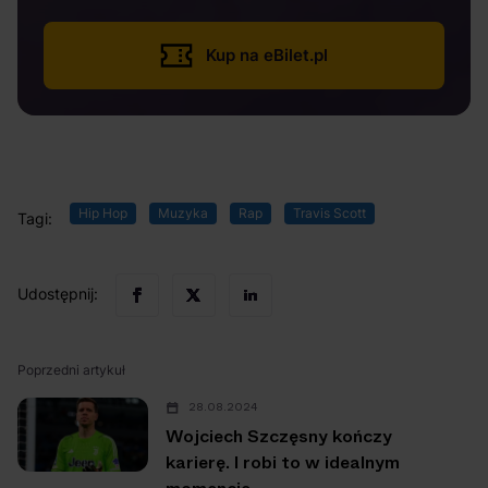
Kup na eBilet.pl
Hip Hop
Muzyka
Rap
Travis Scott
Tagi:
Udostępnij:
Poprzedni artykuł
28.08.2024
Wojciech Szczęsny kończy
karierę. I robi to w idealnym