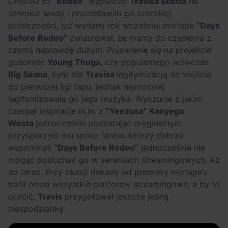
Chociaż to
“Rodeo”
wypuściło
Travisa Scotta
na
OFF Festival 2026 –
High Five: pięć
szerokie wody i przedstawiło go szerokiej
nocne koncerty
najciekawszych
publiczności, już wydany rok wcześniej mixtape
“Days
warte uwagi!
wydarzeń w polskim
Before Rodeo”
zwiastował, że mamy do czynienia z
rapie [czerwiec i
czymś naprawdę dużym. Pojawienie się na projekcie
lipiec 2026]
gościnnie
Young Thuga
, czy popularnego wówczas
Big Seana
, było dla
Travisa
legitymizacją do wejścia
do pierwszej ligi rapu, jednak najmocniej
legitymizowała go jego muzyka. Wyczucie z jakim
czerpał inspiracje m.in. z
“Yeezusa” Kanyego
Westa
jednocześnie pozostając oryginalnym
przysporzyło mu sporo fanów, którzy dobrze
wspominali
“Days Before Rodeo”
jednocześnie nie
mogąc posłuchać go w serwisach streamingowych. Aż
do teraz. Przy okazji dekady od premiery mixtape’u
trafił on na wszystkie platformy streamingowe, a by to
uczcić,
Travis
przygotował jeszcze jedną
niespodziankę.