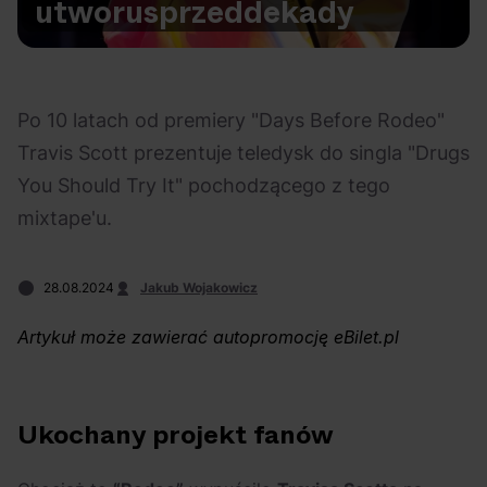
utworu
sprzed
dekady
Na czasie
Po 10 latach od premiery "Days Before Rodeo"
Travis Scott prezentuje teledysk do singla "Drugs
You Should Try It" pochodzącego z tego
06.08.2026
05.08.2026
Polecane
Scena Impostora
eBilet
Festiwal
mixtape'u.
Kto jest
Aplikacja
prawdziwym fanem
KAMAAAN nową
Chivasa?
inicjatywą eBilet
28.08.2024
Jakub Wojakowicz
jednoczącą fanów
Artykuł może zawierać autopromocję eBilet.pl
Ukochany projekt fanów
04.08.2026
04.08.2026
Festiwal
OFF Festival
High Five
Polecane