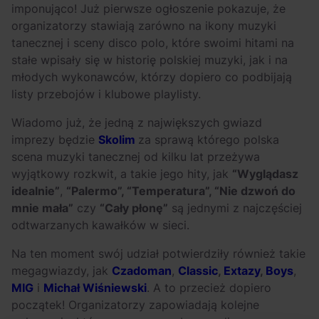
imponująco! Już pierwsze ogłoszenie pokazuje, że
organizatorzy stawiają zarówno na ikony muzyki
tanecznej i sceny disco polo, które swoimi hitami na
stałe wpisały się w historię polskiej muzyki, jak i na
młodych wykonawców, którzy dopiero co podbijają
listy przebojów i klubowe playlisty.
Wiadomo już, że jedną z największych gwiazd
imprezy będzie
Skolim
za sprawą którego polska
scena muzyki tanecznej od kilku lat przeżywa
wyjątkowy rozkwit, a takie jego hity, jak
“Wyglądasz
idealnie”
,
“Palermo”, “Temperatura”, “Nie dzwoń do
mnie mała”
czy
“Cały płonę”
są jednymi z najczęściej
odtwarzanych kawałków w sieci.
Na ten moment swój udział potwierdziły również takie
megagwiazdy, jak
Czadoman
,
Classic
,
Extazy
,
Boys
,
MIG
i
Michał Wiśniewski
. A to przecież dopiero
początek! Organizatorzy zapowiadają kolejne