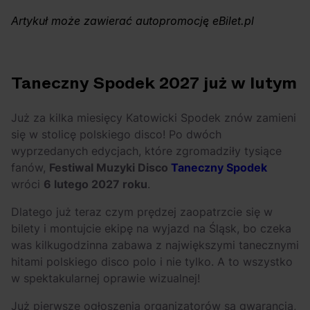
OFF Festival 2026 –
High Five: pięć
Artykuł może zawierać autopromocję eBilet.pl
nocne koncerty
najciekawszych
warte uwagi!
wydarzeń w polskim
rapie [czerwiec i
Taneczny Spodek 2027 już w lutym
lipiec 2026]
Już za kilka miesięcy Katowicki Spodek znów zamieni
się w stolicę polskiego disco! Po dwóch
wyprzedanych edycjach, które zgromadziły tysiące
fanów,
Festiwal Muzyki Disco
Taneczny Spodek
wróci
6 lutego 2027 roku
.
Dlatego już teraz czym prędzej zaopatrzcie się w
bilety i montujcie ekipę na wyjazd na Śląsk, bo czeka
was kilkugodzinna zabawa z największymi tanecznymi
hitami polskiego disco polo i nie tylko. A to wszystko
w spektakularnej oprawie wizualnej!
Już pierwsze ogłoszenia organizatorów są gwarancją,