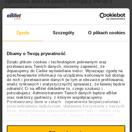
ogłoszenia, które na pewno wzbogacą line-up o
kolejne wielkie nazwiska.
Obecnie lista artystów Tanecznego Spodka 2027
wygląda następująco:
Zgoda
Szczegóły
O plikach cookies
Czadoman
Boys
Michał Wiśniewski
Dbamy o Twoją prywatność
MIG
Dzięki plikom cookies i technologiom pokrewnym oraz
przetwarzaniu Twoich danych, możemy zapewnić, że
Miły Pan
dopasujemy do Ciebie wyświetlane treści. Wyrażając zgodę na
Skolim
przechowywanie informacji na urządzeniu końcowym lub dostęp
do nich i przetwarzanie danych (w tym w obszarze profilowania,
Defis
analiz rynkowych i statystycznych) sprawiasz, że łatwiej będzie
WonerS
odnaleźć Ci na eBilet dokładnie to, czego szukasz i
potrzebujesz. Administratorem Twoich danych będzie eBilet
Ronnie Ferrari
oraz niektórzy partnerzy, z którymi współpracujemy.
Przetwarzamy dane w celach: zapewnienia bezpieczeństwa i
Klaudia Zielińska
przeciwdziałania nadużyciom, ułatwienia korzystania z naszych
Masters
stron, prezentowania spersonalizowanych treści i reklam oraz
ich pomiaru, tworzenia statystyk, poprawy funkcjonalności
Extazy
strony. Zgodę wyrażasz dobrowolnie. Możesz ją w każdym
Classic
Ustawienia
momencie wycofać lub ponowić pod linkiem
plików cookies
na stronie głównej. Wycofanie zgody nie
Long & Junior