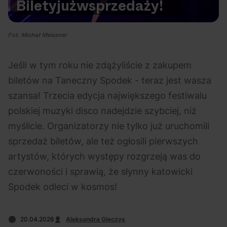
Bilety
już
w
sprzedaży!
Na czasie
Fot. Michał Meissner
Jeśli w tym roku nie zdążyliście z zakupem
biletów na Taneczny Spodek - teraz jest wasza
06.08.2026
05.08.2026
Polecane
Scena Impostora
eBilet
Festiwal
szansa! Trzecia edycja największego festiwalu
Kto jest
Aplikacja
polskiej muzyki disco nadejdzie szybciej, niż
prawdziwym fanem
KAMAAAN nową
myślicie. Organizatorzy nie tylko już uruchomili
Chivasa?
inicjatywą eBilet
sprzedaż biletów, ale też ogłosili pierwszych
jednoczącą fanów
artystów, których występy rozgrzeją was do
czerwoności i sprawią, że słynny katowicki
Spodek odleci w kosmos!
04.08.2026
04.08.2026
Festiwal
OFF Festival
High Five
Polecane
20.04.2026
Aleksandra Gieczys