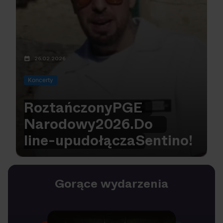
26.02.2026
Koncerty
Roztańczony
PGE
Narodowy
2026.
Do
line-upu
dołącza
Sentino!
Gorące wydarzenia