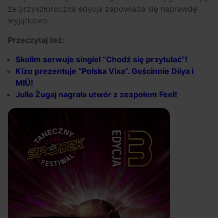
że przyszłoroczna edycja zapowiada się naprawdę
wyjątkowo.
Przeczytaj też:
Skolim
serwuje
singiel
“Chodź
się
przytulać”!
Kizo
prezentuje
“Polska
Vixa”.
Gościnnie
Diiya
i
MIÜ!
Julia Żugaj nagrała utwór z zespołem Feel!