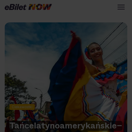
Tylko na eBilet
Zapisz się na newsletter
Przejdź na eBilet.pl
Warto sprawdzić na eBilet
NOW
Scena Główna
Scena Impostora
Historia jednej piosenki
Poza nurtem
Ciekawostki
Poznaj Polskę
Kultura Osobista
Tańce
latynoamerykańskie
–