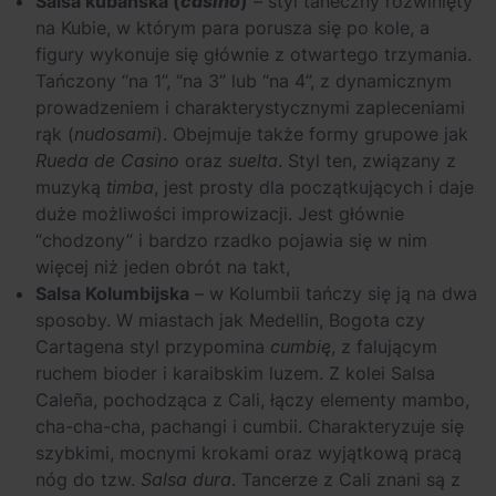
Salsa kubańska (
casino
)
– styl taneczny rozwinięty
na Kubie, w którym para porusza się po kole, a
figury wykonuje się głównie z otwartego trzymania.
Tańczony “na 1”, “na 3” lub “na 4”, z dynamicznym
prowadzeniem i charakterystycznymi zapleceniami
rąk (
nudosami
). Obejmuje także formy grupowe jak
Rueda de Casino
oraz
suelta
. Styl ten, związany z
muzyką
timba
, jest prosty dla początkujących i daje
duże możliwości improwizacji. Jest głównie
“chodzony” i bardzo rzadko pojawia się w nim
więcej niż jeden obrót na takt,
Salsa Kolumbijska
– w Kolumbii tańczy się ją na dwa
sposoby. W miastach jak Medellin, Bogota czy
Cartagena styl przypomina
cumbię
, z falującym
ruchem bioder i karaibskim luzem. Z kolei Salsa
Caleña, pochodząca z Cali, łączy elementy mambo,
cha-cha-cha, pachangi i cumbii. Charakteryzuje się
szybkimi, mocnymi krokami oraz wyjątkową pracą
nóg do tzw.
Salsa dura
. Tancerze z Cali znani są z