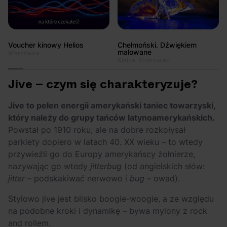
Voucher kinowy Helios
Chełmoński. Dźwiękiem
malowane
Warszawa
Kielce, Sosnowiec
Jive – czym się charakteryzuje?
Jive to pełen energii amerykański taniec towarzyski,
który należy do grupy tańców latynoamerykańskich.
Powstał po 1910 roku, ale na dobre rozkołysał
parkiety dopiero w latach 40. XX wieku – to wtedy
przywieźli go do Europy amerykańscy żołnierze,
nazywając go wtedy
jitterbug
(od angielskich słów:
jitter
– podskakiwać nerwowo i
bug
– owad).
Stylowo jive jest blisko boogie-woogie, a ze względu
na podobne kroki i dynamikę – bywa mylony z rock
and rollem.