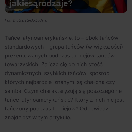
jakie
są
rodzaje?
Na czasie
Fot. Shutterstock/Ludaro
Tańce latynoamerykańskie, to – obok tańców
standardowych – grupa tańców (w większości)
06.08.2026
05.08.2026
Polecane
Scena Impostora
eBilet
Festiwal
prezentowanych podczas turniejów tańców
Kto jest
Aplikacja
towarzyskich. Zalicza się do nich sześć
prawdziwym fanem
KAMAAAN nową
dynamicznych, szybkich tańców, spośród
Chivasa?
inicjatywą eBilet
których najbardziej znanymi są cha-cha czy
jednoczącą fanów
samba. Czym charakteryzują się poszczególne
tańce latynoamerykańskie? Który z nich nie jest
tańczony podczas turniejów? Odpowiedzi
znajdziesz w tym artykule.
04.08.2026
04.08.2026
Festiwal
OFF Festival
High Five
Polecane