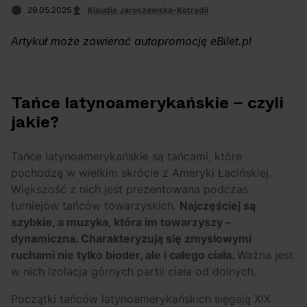
OFF Festival 2026 –
High Five: pięć
29.05.2025
Klaudia Jaroszewska-Kotradii
nocne koncerty
najciekawszych
warte uwagi!
wydarzeń w polskim
Artykuł może zawierać autopromocję eBilet.pl
rapie [czerwiec i
lipiec 2026]
Tańce latynoamerykańskie – czyli
jakie?
Tańce latynoamerykańskie są tańcami, które
pochodzą w wielkim skrócie z Ameryki Łacińskiej.
Większość z nich jest prezentowana podczas
turniejów tańców towarzyskich.
Najczęściej są
szybkie, a muzyka, która im towarzyszy –
dynamiczna. Charakteryzują się zmysłowymi
ruchami nie tylko bioder, ale i całego ciała.
Ważna jest
w nich izolacja górnych partii ciała od dolnych.
Początki tańców latynoamerykańskich sięgają XIX