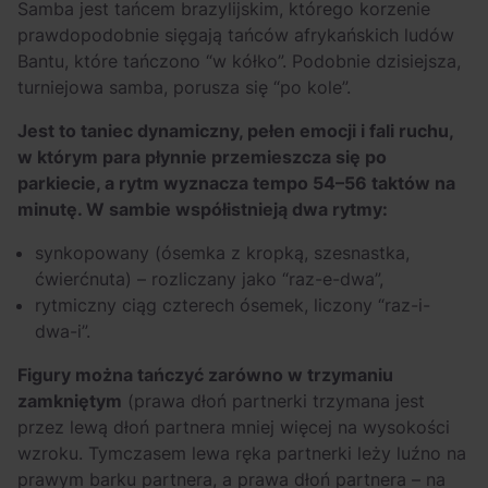
Samba jest tańcem brazylijskim, którego korzenie
prawdopodobnie sięgają tańców afrykańskich ludów
Bantu, które tańczono “w kółko”. Podobnie dzisiejsza,
turniejowa samba, porusza się “po kole”.
Jest to taniec dynamiczny, pełen emocji i fali ruchu,
w którym para płynnie przemieszcza się po
parkiecie, a rytm wyznacza tempo 54–56 taktów na
minutę. W sambie współistnieją dwa rytmy:
synkopowany (ósemka z kropką, szesnastka,
ćwierćnuta) – rozliczany jako “raz-e-dwa”,
rytmiczny ciąg czterech ósemek, liczony “raz-i-
dwa-i”.
Figury można tańczyć zarówno w trzymaniu
zamkniętym
(prawa dłoń partnerki trzymana jest
przez lewą dłoń partnera mniej więcej na wysokości
wzroku. Tymczasem lewa ręka partnerki leży luźno na
prawym barku partnera, a prawa dłoń partnera – na