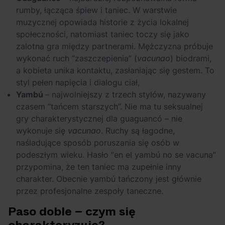
rumby, łącząca śpiew i taniec. W warstwie
muzycznej opowiada historie z życia lokalnej
społeczności, natomiast taniec toczy się jako
zalotna gra między partnerami. Mężczyzna próbuje
wykonać ruch “zaszczepienia” (
vacunao
) biodrami,
a kobieta unika kontaktu, zasłaniając się gestem. To
styl pełen napięcia i dialogu ciał,
Yambú
– najwolniejszy z trzech stylów, nazywany
czasem “tańcem starszych”. Nie ma tu seksualnej
gry charakterystycznej dla guaguancó – nie
wykonuje się
vacunao
. Ruchy są łagodne,
naśladujące sposób poruszania się osób w
podeszłym wieku. Hasło “en el yambú no se vacuna”
przypomina, że ten taniec ma zupełnie inny
charakter. Obecnie yambú tańczony jest głównie
przez profesjonalne zespoły taneczne.
Paso doble – czym się
charakteryzuje?