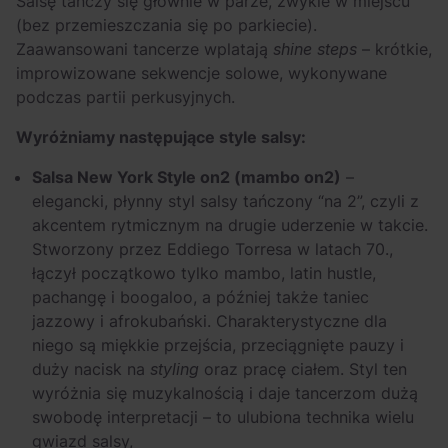
Salsę tańczy się głównie w parze, zwykle w miejscu
(bez przemieszczania się po parkiecie).
Zaawansowani tancerze wplatają
shine steps
– krótkie,
improwizowane sekwencje solowe, wykonywane
podczas partii perkusyjnych.
Wyróżniamy następujące style salsy:
Salsa New York Style on2 (mambo on2)
–
elegancki, płynny styl salsy tańczony “na 2”, czyli z
akcentem rytmicznym na drugie uderzenie w takcie.
Stworzony przez Eddiego Torresa w latach 70.,
łączył początkowo tylko mambo, latin hustle,
pachangę i boogaloo, a później także taniec
jazzowy i afrokubański. Charakterystyczne dla
niego są miękkie przejścia, przeciągnięte pauzy i
duży nacisk na
styling
oraz pracę ciałem. Styl ten
wyróżnia się muzykalnością i daje tancerzom dużą
swobodę interpretacji – to ulubiona technika wielu
gwiazd salsy,