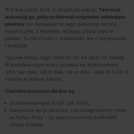
W jive’ie każdy krok to eksplozja energii
. Tancerze
wykonują go, jakby próbowali rozgniatać uciekające
pluskwy
(co nawiązuje do jego pierwszej nazwy) –
dynamicznie, z impetem, wbijając ciężar ciała w
parkiet. Tu nie chodzi o subtelność, ale o sprężystość
i precyzję.
Typowe tempo tego tańca to 42–44 takty na minutę.
W podstawowym kroku pojawia się synkopowany
rytm: raz-dwa, raz-e-dwa, raz-e-dwa – daje to 5 lub 6
kroków w jednym takcie.
Charakterystyczne dla jive są:
szybkie kopnięcia (czyli tzw. kicki),
elastyczne akcje jazzowe, z przeciągnięciem rytmu
na końcu frazy – by jeszcze mocniej podkreślić
tempo kolejnej.