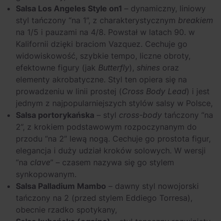
Salsa Los Angeles Style on1
– dynamiczny, liniowy
styl tańczony “na 1”, z charakterystycznym
breakiem
na 1/5 i pauzami na 4/8. Powstał w latach 90. w
Kalifornii dzięki braciom Vazquez. Cechuje go
widowiskowość, szybkie tempo, liczne obroty,
efektowne figury (jak
Butterfly
),
shines
oraz
elementy akrobatyczne. Styl ten opiera się na
prowadzeniu w linii prostej (
Cross Body Lead
) i jest
jednym z najpopularniejszych stylów salsy w Polsce,
Salsa portorykańska
– styl
cross-body
tańczony “na
2”, z krokiem podstawowym rozpoczynanym do
przodu “na 2” lewą nogą. Cechuje go prostota figur,
elegancja i duży udział kroków solowych. W wersji
“na
clave
” – czasem nazywa się go stylem
synkopowanym.
Salsa Palladium Mambo
– dawny styl nowojorski
tańczony na 2 (przed stylem Eddiego Torresa),
obecnie rzadko spotykany,