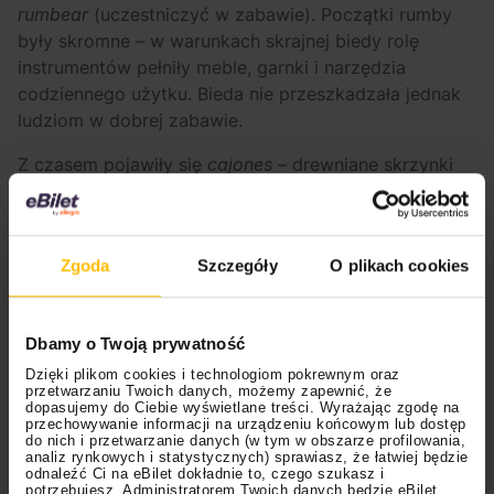
rumbear
(uczestniczyć w zabawie). Początki rumby
były skromne – w warunkach skrajnej biedy rolę
instrumentów pełniły meble, garnki i narzędzia
codziennego użytku. Bieda nie przeszkadzała jednak
ludziom w dobrej zabawie.
Z czasem pojawiły się
cajones
– drewniane skrzynki
po dorszu, wykorzystywane jako bębny, przy których
śpiewano i grano na pałeczkach
clave
.
Cajones
ustąpiły z czasem miejsca trzem bębnom –
tumba
,
Zgoda
Szczegóły
O plikach cookies
llamador
i
quinto
– tworząc podstawowy zestaw
perkusyjny, zwany
tumbadoras
. Pojawił się też kolejny
element rytmiczny – uderzanie w drewnianą podstawę
Dbamy o Twoją prywatność
jednego z bębnów (czyli
cáscara
), później zastąpione
przez
catę
, wydrążony pień zawieszony w powietrzu.
Dzięki plikom cookies i technologiom pokrewnym oraz
przetwarzaniu Twoich danych, możemy zapewnić, że
dopasujemy do Ciebie wyświetlane treści. Wyrażając zgodę na
Z tych muzycznych i społecznych warunków pod
przechowywanie informacji na urządzeniu końcowym lub dostęp
do nich i przetwarzanie danych (w tym w obszarze profilowania,
koniec XIX wieku narodziła się
rumba de tiempo de
analiz rynkowych i statystycznych) sprawiasz, że łatwiej będzie
España
– rumba “z czasów Hiszpanii”, wykonywana
odnaleźć Ci na eBilet dokładnie to, czego szukasz i
potrzebujesz. Administratorem Twoich danych będzie eBilet