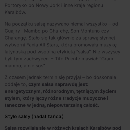
Portoryko po Nowy Jork i inne kraje regionu
Karaibów.
Na początku salsą nazywano niemal wszystko – od
Guajiry i Mambo po Cha-chę, Son Montuno czy
Charangę. Stało się tak głównie za sprawą słynnej
wytwórni Fania All Stars, która promowała muzykę
latynoską pod wspólną etykietą “salsa”. Nie wszyscy
byli tym zachwyceni – Tito Puente mawiał: “Gram
mambo, a nie sos”.
Z czasem jednak termin się przyjął – bo doskonale
oddaje to,
czym salsa naprawdę jest:
energetycznym, różnorodnym, tętniącym życiem
stylem, który łączy różne tradycje muzyczne i
taneczne w jedną, niepowtarzalną całość.
Style salsy (nadal tańca)
Salsa rozwijała się w różnych krajach Karaibów pod