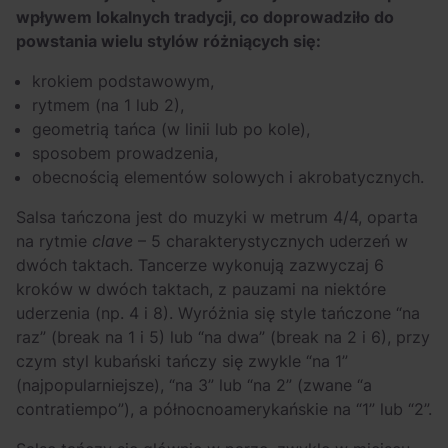
wpływem lokalnych tradycji, co doprowadziło do
powstania wielu stylów różniących się:
krokiem podstawowym,
rytmem (na 1 lub 2),
geometrią tańca (w linii lub po kole),
sposobem prowadzenia,
obecnością elementów solowych i akrobatycznych.
Salsa tańczona jest do muzyki w metrum 4/4, oparta
na rytmie
clave
– 5 charakterystycznych uderzeń w
dwóch taktach. Tancerze wykonują zazwyczaj 6
kroków w dwóch taktach, z pauzami na niektóre
uderzenia (np. 4 i 8). Wyróżnia się style tańczone “na
raz” (break na 1 i 5) lub “na dwa” (break na 2 i 6), przy
czym styl kubański tańczy się zwykle “na 1”
(najpopularniejsze), “na 3” lub “na 2” (zwane “a
contratiempo”), a północnoamerykańskie na “1” lub “2”.