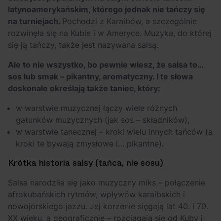
latynoamerykańskim, którego jednak nie tańczy się
na turniejach.
Pochodzi z Karaibów, a szczególnie
rozwinęła się na Kubie i w Ameryce. Muzyka, do której
się ją tańczy, także jest nazywana salsą.
Ale to nie wszystko, bo pewnie wiesz, że salsa to…
sos lub smak – pikantny, aromatyczny. I te słowa
doskonale określają także taniec, który:
w warstwie muzycznej łączy wiele różnych
gatunków muzycznych (jak sos – składników),
w warstwie tanecznej – kroki wielu innych tańców (a
kroki te bywają zmysłowe i… pikantne).
Krótka historia salsy (tańca, nie sosu)
Salsa narodziła się jako muzyczny miks – połączenie
afrokubańskich rytmów, wpływów karaibskich i
nowojorskiego jazzu. Jej korzenie sięgają lat 40. i 70.
XX wieku, a geograficznie – rozciągają się od Kuby i