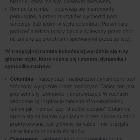
historię, która ma być głównym motywem,
Rompe la rumba – pojawiają się instrumenty
perkusyjne, a przed muzyków wychodzi para
tancerzy (lub jeden w stylu columbia). Piosenkarz
podkreśla refren (który będzie śpiewany przez chór
na zmianę ze zwrotkami śpiewanymi przez solistę).
W tradycyjnej rumbie kubańskiej wyróżnia się trzy
główne style, które różnią się rytmem, dynamiką i
symboliką ruchów:
Columbia
– najszybszy i najbardziej dynamiczny styl
tańczony wyłącznie przez mężczyzn. Taniec ten jest
popisem siły, zwinności i improwizacji. W ruchach
widoczne są inspiracje tańcami afrokubańskimi,
takimi jak “íremes” czy “diablito cubano”. Columbia
opiera się na rytmie wybijanym przez bęben quinto i
praktykowana jest głównie na Kubie – nie przyjęła
się w innych rejonach Karaibów,
Guaguancó
– najbardziej rozpoznawalna forma