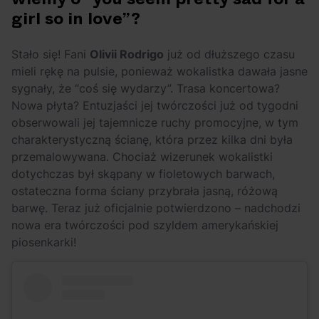
Arctic Monkeys i
Odkryj wyjątkowe
girl so in love”?
Bring Me The
atrakcje na drugi
Horizon. Lustrzane
miesiąc wakacji!
Stało się! Fani
Olivii Rodrigo
już od dłuższego czasu
kariery zespołów z
mieli rękę na pulsie, ponieważ wokalistka dawała jasne
Sheffield
sygnały, że “coś się wydarzy”. Trasa koncertowa?
Nowa płyta? Entuzjaści jej twórczości już od tygodni
obserwowali jej tajemnicze ruchy promocyjne, w tym
charakterystyczną ścianę, która przez kilka dni była
przemalowywana. Chociaż wizerunek wokalistki
dotychczas był skąpany w fioletowych barwach,
ostateczna forma ściany przybrała jasną, różową
barwę. Teraz już oficjalnie potwierdzono – nadchodzi
nowa era twórczości pod szyldem amerykańskiej
piosenkarki!