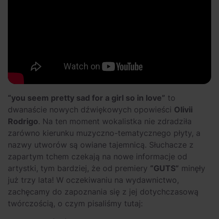
“you seem pretty sad for a girl so in love”
to
dwanaście nowych dźwiękowych opowieści
Olivii
Rodrigo
. Na ten moment wokalistka nie zdradziła
zarówno kierunku muzyczno-tematycznego płyty, a
nazwy utworów są owiane tajemnicą. Słuchacze z
zapartym tchem czekają na nowe informacje od
artystki, tym bardziej, że od premiery
“GUTS”
minęły
już trzy lata! W oczekiwaniu na wydawnictwo,
zachęcamy do zapoznania się z jej dotychczasową
twórczością, o czym pisaliśmy tutaj: