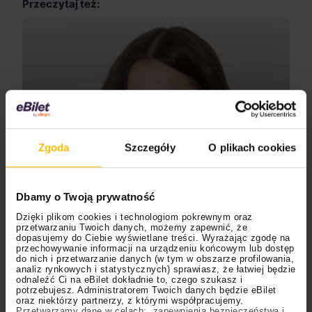
Przeczytaj też:
Zgoda
Szczegóły
O plikach cookies
Dbamy o Twoją prywatność
Dzięki plikom cookies i technologiom pokrewnym oraz
16.07.2024
przetwarzaniu Twoich danych, możemy zapewnić, że
dopasujemy do Ciebie wyświetlane treści. Wyrażając zgodę na
przechowywanie informacji na urządzeniu końcowym lub dostęp
Olivia Rodrigo
Muzyka
do nich i przetwarzanie danych (w tym w obszarze profilowania,
analiz rynkowych i statystycznych) sprawiasz, że łatwiej będzie
odnaleźć Ci na eBilet dokładnie to, czego szukasz i
Olivia
Rodrigo
–
“SOUR”,
potrzebujesz. Administratorem Twoich danych będzie eBilet
oraz niektórzy partnerzy, z którymi współpracujemy.
Przetwarzamy dane w celach: zapewnienia bezpieczeństwa i