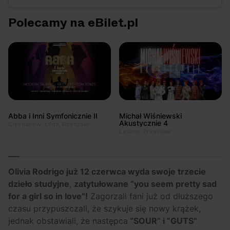
Polecamy na eBilet.pl
Abba i Inni Symfonicznie II
Michał Wiśniewski
Akustycznie 4
Ciechanów, Łódź, Rzeszów
Leszno, Przecław
Olivia Rodrigo już 12 czerwca wyda swoje trzecie
dzieło studyjne
,
zatytułowane “you seem pretty sad
for a girl so in love”!
Zagorzali fani już od dłuższego
czasu przypuszczali, że szykuje się nowy krążek,
jednak obstawiali, że następca
“SOUR” i “GUTS”