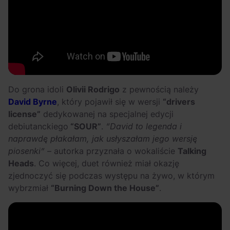
Do grona idoli
Olivii Rodrigo
z pewnością należy
David Byrne
, który pojawił się w wersji
“drivers
license”
dedykowanej na specjalnej edycji
debiutanckiego
“SOUR”
.
“David to legenda i
naprawdę płakałam, jak usłyszałam jego wersję
piosenki”
– autorka przyznała o wokaliście
Talking
Heads
. Co więcej, duet również miał okazję
zjednoczyć się podczas występu na żywo, w którym
wybrzmiał
“Burning Down the House”
.