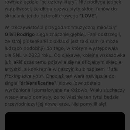
również będzie “na cztery litery”. Nie podlega jednak
wątpliwości, że długa nazwa płyty skłoni fanów do
skracania jej do czteroliterowego
“LOVE”.
W rzeczywistości przygoda z “muzyczną miłością”
Olivii Rodrigo
sięga znacznie głębiej. Fani dostrzegli,
że strój piosenkarki z okładki jest taki sam (a może
łudząco podobny) do tego, w którym występowała
dla SNL w 2023 roku! Co ciekawe, kolejna wskazówka
już jakiś czas temu pojawiła się na oficjalnym sklepie
artystki, a konkretnie w naszyjniku z napisem
“I still
f*cking love you”
. Chociaż ten wers nawiązuje do
singla “
drivers license”
, słowo
love
zostało
wyróżnione i pomalowane na różowo. Wielu słuchaczy
wtedy snuło domysły, że to właśnie ten tytuł będzie
przewodniczył jej nowej erze. Nie pomylili się!