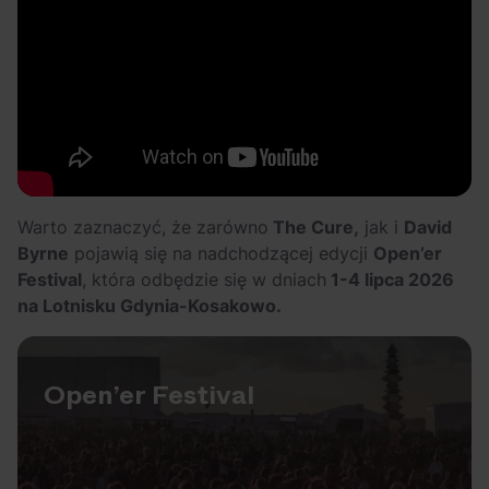
Warto zaznaczyć, że zarówno
The Cure,
jak i
David
Byrne
pojawią się na nadchodzącej edycji
Open’er
Festival
, która odbędzie się w dniach
1-4 lipca 2026
na Lotnisku Gdynia-Kosakowo.
Open’er Festival