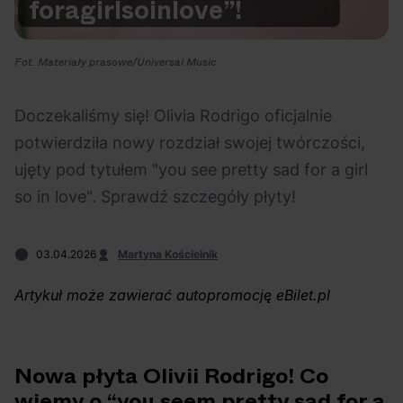
for
a
girl
so
in
love”!
Na czasie
Fot. Materiały prasowe/Universal Music
Doczekaliśmy się! Olivia Rodrigo oficjalnie
potwierdziła nowy rozdział swojej twórczości,
06.08.2026
05.08.2026
Polecane
Scena Impostora
eBilet
Festiwal
ujęty pod tytułem "you see pretty sad for a girl
Kto jest
Aplikacja
so in love". Sprawdź szczegóły płyty!
prawdziwym fanem
KAMAAAN nową
Chivasa?
inicjatywą eBilet
03.04.2026
Martyna Kościelnik
jednoczącą fanów
Artykuł może zawierać autopromocję eBilet.pl
Nowa płyta Olivii Rodrigo! Co
03.08.2026
30.07.2026
Bring Me The Horizon
Ciekawostki
Dla dzieci
Polecane
wiemy o “you seem pretty sad for a