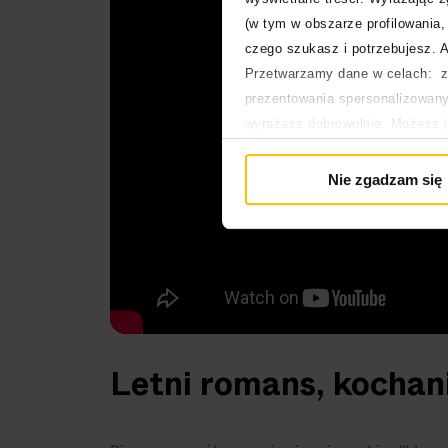
(w tym w obszarze profilowania, 
czego szukasz i potrzebujesz. A
Przetwarzamy dane w celach: za
prezentowania spersonalizowanyc
wyrażasz dobrowolnie. Możesz 
głównej. Wycofanie zgody nie w
Polityka prywatności
Nie zgadzam się
Polityka plików cookies
Letni romans, kochan