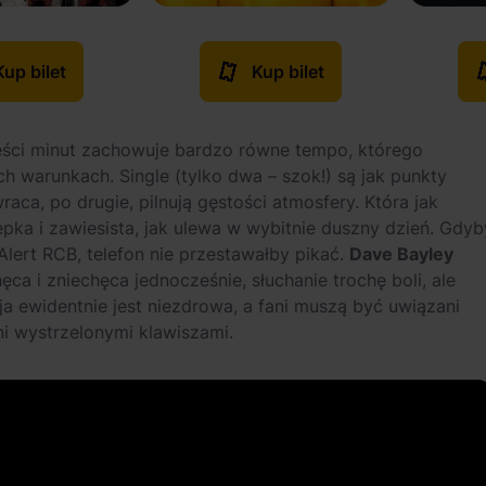
Kup bilet
Kup bilet
ieści minut zachowuje bardzo równe tempo, którego
h warunkach. Single (tylko dwa – szok!) są jak punkty
raca, po drugie, pilnują gęstości atmosfery. Która jak
 lepka i zawiesista, jak ulewa w wybitnie duszny dzień. Gdyb
lert RCB, telefon nie przestawałby pikać.
Dave Bayley
ęca i zniechęca jednocześnie, słuchanie trochę boli, ale
a ewidentnie jest niezdrowa, a fani muszą być uwiązani
 wystrzelonymi klawiszami.