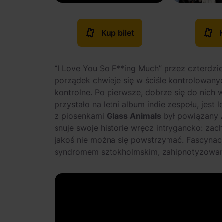
Kup bilet
“I Love You So F**ing Much” przez czterdz
porządek chwieje się w ściśle kontrolowanyc
kontrolne. Po pierwsze, dobrze się do nich w
przystało na letni album indie zespołu, jest
z piosenkami
Glass Animals
był powiązany A
snuje swoje historie wręcz intrygancko: zach
jakoś nie można się powstrzymać. Fascynacj
syndromem sztokholmskim, zahipnotyzowani