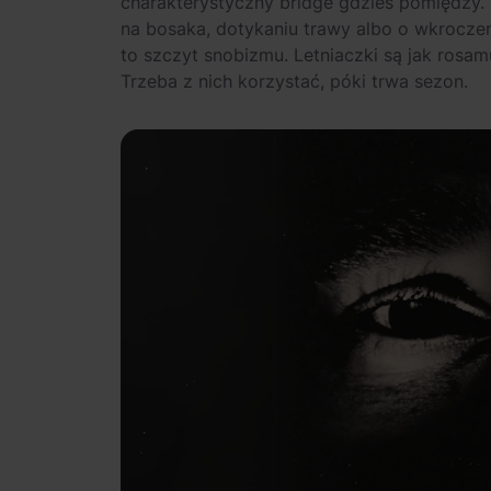
charakterystyczny bridge gdzieś pomiędzy.
na bosaka, dotykaniu trawy albo o wkrocze
to szczyt snobizmu. Letniaczki są jak rosa
Trzeba z nich korzystać, póki trwa sezon.