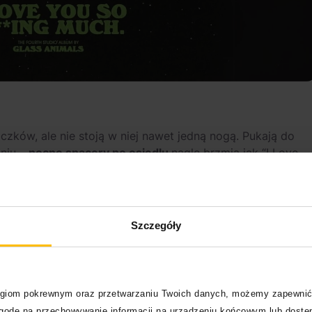
aczków, ale nie stoją w niej nawet jedną nogą. Pukają do
pniu –
nocne spacery po osiedlu
nagle brzmią jak “I Love
działka u znajomych
od czterech lat wciąż kojarzy się z
h barze butelka robi pssst
, mózg przełącza się na intro z
 mroku. I właśnie tutaj jest pies pogrzebany.
Szczegóły
logiom pokrewnym oraz przetwarzaniu Twoich danych, możemy zapewnić
zgodę na przechowywanie informacji na urządzeniu końcowym lub dostęp