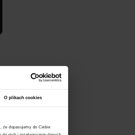
O plikach cookies
, że dopasujemy do Ciebie
 do nich i przetwarzanie danych