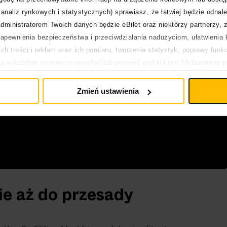
analiz rynkowych i statystycznych) sprawiasz, że łatwiej będzie odnale
dministratorem Twoich danych będzie eBilet oraz niektórzy partnerzy, 
pewnienia bezpieczeństwa i przeciwdziałania nadużyciom, ułatwienia k
h treści i reklam oraz ich pomiaru, tworzenia statystyk, poprawy funk
Ustawienia p
ją w każdym momencie wycofać lub ponowić pod linkiem
pływa na legalność uprzedniego przetwarzania.
Zmień ustawienia
ie aż do przesady