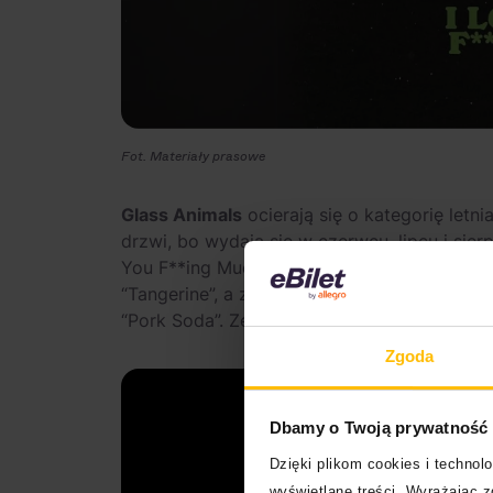
Fot. Materiały prasowe
Glass Animals
ocierają się o kategorię letni
drzwi, bo wydają się w czerwcu, lipcu i sier
You F**ing Much” (trochę sadomasochizm),
“Tangerine”, a za każdym razem, gdy
w beac
“Pork Soda”. Zespół ma jednak w sobie sporo
Zgoda
Dbamy o Twoją prywatność
Dzięki plikom cookies i techno
wyświetlane treści. Wyrażając 