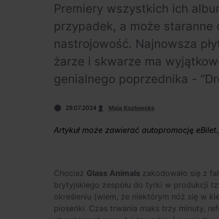
Premiery wszystkich ich albu
przypadek, a może staranne d
nastrojowość. Najnowsza płyt
żarze i skwarze ma wyjątkowo
genialnego poprzednika - “D
29.07.2024
Maja Kozłowska
Artykuł może zawierać autopromocję eBilet.
Chociaż
Glass Animals
zakodowało się z fa
brytyjskiego zespołu do tyrki w produkcji t
określeniu (wiem, że niektórym nóż się w ki
piosenki. Czas trwania maks trzy minuty, re