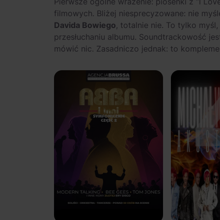
Pierwsze ogólne wrażenie: piosenki z “I Lov
filmowych. Bliżej niesprecyzowane: nie my
Davida Bowiego
, totalnie nie. To tylko my
przesłuchaniu albumu. Soundtrackowość jes
mówić nic. Zasadniczo jednak: to kompleme