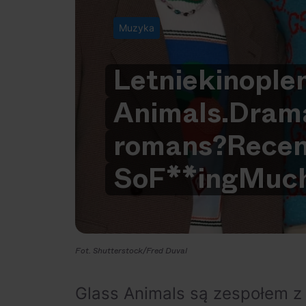
Muzyka
Letnie
kino
ple
Animals.
Dram
romans?
Recen
So
F**ing
Muc
Fot. Shutterstock/Fred Duval
Glass Animals są zespołem z