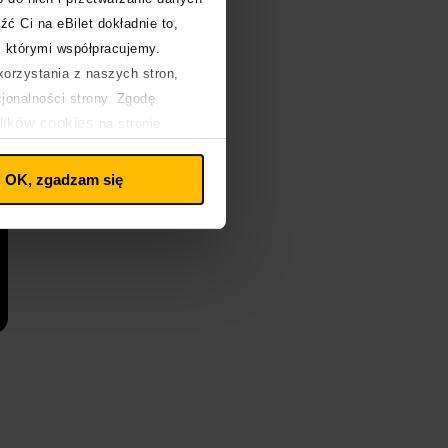
źć Ci na eBilet dokładnie to,
z którymi współpracujemy.
orzystania z naszych stron,
cjonalności strony. Zgodę
lików cookies
na stronie
OK, zgadzam się