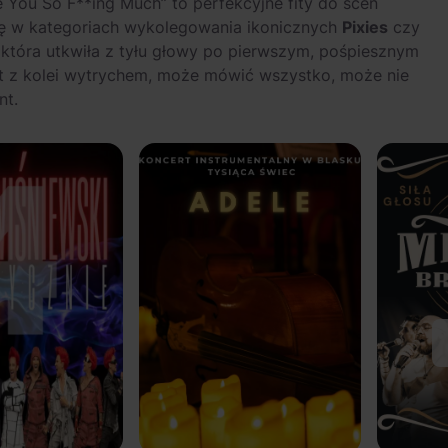
e You So F**ing Much” to perfekcyjne fity do scen
ślę w kategoriach wykolegowania ikonicznych
Pixies
czy
śl, która utkwiła z tyłu głowy po pierwszym, pośpiesznym
t z kolei wytrychem, może mówić wszystko, może nie
nt.