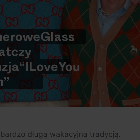
nerowe
Glass
at
czy
zja
“I
Love
You
h”
 bardzo długą wakacyjną tradycją.