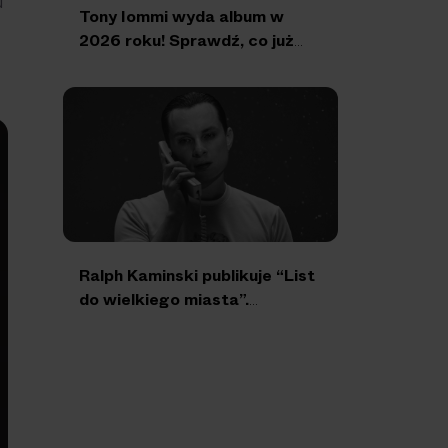
u
Tony Iommi wyda album w
2026 roku! Sprawdź, co już
wiemy
Ralph Kaminski publikuje “List
do wielkiego miasta”.
Nadchodzi nowy album!