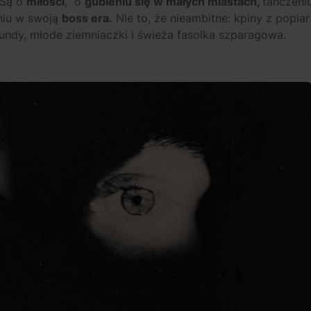
 Są o
miłości
, o
gubieniu się w małych miastach,
tańczeni
niu w swoją
boss era.
Nie to, że nieambitne: kpiny z popiar
mundy, młode ziemniaczki i świeża fasolka szparagowa.