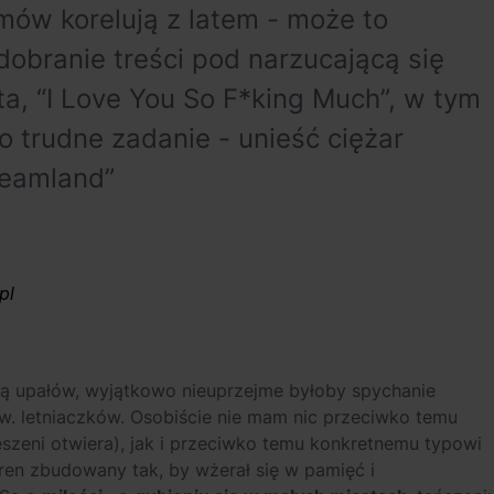
mów korelują z latem - może to
obranie treści pod narzucającą się
a, “I Love You So F*king Much”, w tym
 trudne zadanie - unieść ciężar
reamland”
pl
lą upałów, wyjątkowo nieuprzejme byłoby spychanie
zw. letniaczków. Osobiście nie mam nic przeciwko temu
eszeni otwiera), jak i przeciwko temu konkretnemu typowi
fren zbudowany tak, by wżerał się w pamięć i