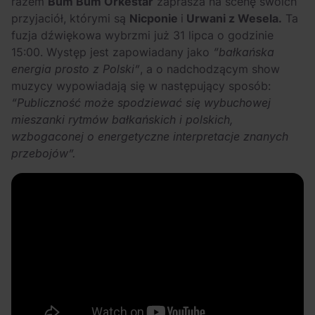
razem
Bum Bum Orkestar
zaprasza na scenę swoich
przyjaciół, którymi są
Nicponie
i
Urwani z Wesela.
Ta
fuzja dźwiękowa wybrzmi już 31 lipca o godzinie
15:00. Występ jest zapowiadany jako
“bałkańska
energia prosto z Polski”
, a o nadchodzącym show
muzycy wypowiadają się w następujący sposób:
“Publiczność może spodziewać się wybuchowej
mieszanki rytmów bałkańskich i polskich,
wzbogaconej o energetyczne interpretacje znanych
przebojów”.