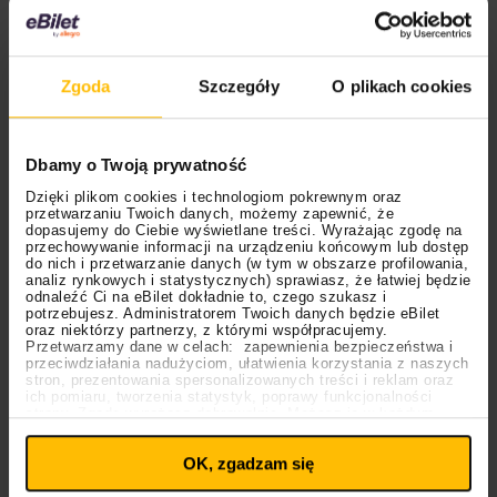
Ewelina Flinta
już kilkukrotnie była częścią festiwalu,
więc czas na solidny powrót! Wokalistka zyskała
ogromną popularność w 2002 roku jako finalistka
Zgoda
Szczegóły
O plikach cookies
programu “Idol”. To właśnie w tamtym okresie światło
dzienne ujrzał hit
“Żałuję”
, który do tej pory
wyróżniany jest jako jeden z jej flagowych utworów.
Dbamy o Twoją prywatność
W jaką muzyczną krainę przeniesie nas tym razem?
Dzięki plikom cookies i technologiom pokrewnym oraz
przetwarzaniu Twoich danych, możemy zapewnić, że
Przekonamy się już
1 sierpnia o godz. 20:35 na Małej
dopasujemy do Ciebie wyświetlane treści. Wyrażając zgodę na
Scenie.
przechowywanie informacji na urządzeniu końcowym lub dostęp
do nich i przetwarzanie danych (w tym w obszarze profilowania,
analiz rynkowych i statystycznych) sprawiasz, że łatwiej będzie
odnaleźć Ci na eBilet dokładnie to, czego szukasz i
potrzebujesz. Administratorem Twoich danych będzie eBilet
oraz niektórzy partnerzy, z którymi współpracujemy.
Przetwarzamy dane w celach: zapewnienia bezpieczeństwa i
przeciwdziałania nadużyciom, ułatwienia korzystania z naszych
stron, prezentowania spersonalizowanych treści i reklam oraz
ich pomiaru, tworzenia statystyk, poprawy funkcjonalności
strony. Zgodę wyrażasz dobrowolnie. Możesz ją w każdym
Ustawienia
momencie wycofać lub ponowić pod linkiem
plików cookies
na stronie głównej. Wycofanie zgody nie
OK, zgadzam się
wpływa na legalność uprzedniego przetwarzania.
Polityka prywatności
Polityka plików cookies