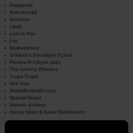
Happysad
Kobranocka
Kosheen
Lipali
Lost in You
Łzy
Malevolence
Orkiestra Dorosłych Dzieci
Paulina Przybysz Jazz
The Lottery Winners
Trupa Trupa
Voo Voo
WaluśKraksaKryzys
Special Guest
Meteor Airlines
Varius Manx & Kasia Stankiewicz