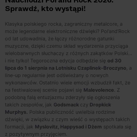
Nadchodzi Pol’and’Rock 2026.
OFF Festival 2026 –
High Five: pięć
Sprawdź, kto wystąpi!
nocne koncerty
najciekawszych
warte uwagi!
wydarzeń w polskim
Klasyka polskiego rocka, zagraniczny metalcore, a
rapie [czerwiec i
może legendarne elektroniczne dźwięki? Pol’and’Rock
lipiec 2026]
od lat udowadnia, że łączy różnorodne gatunki
muzyczne, dzięki czemu skład wydarzenia przyciąga
wielobarwnych słuchaczy z różnych zakątków Polski…
i nie tylko! Tegoroczna edycja odbędzie się
od 30
lipca do 1 sierpnia na Lotnisku Czaplinek-Broczyno
, a
line-up regularnie jest odświeżany o nowych
wykonawców. Ostatnio wiele emocji wzbudził fakt, że
na festiwalowej scenie pojawi się
Malevolence
. Z
podobną falą entuzjazmu zderzyły się ogłoszenia
takich zespołów, jak
Godsmack
czy
Dropkick
Murphys.
Polska publiczność uwielbia rodzime
dźwięki, w związku z czym wieść o występach takich
formacji, jak
Myslovitz, Happysad i Dżem
spotkała się
z pozytywnym przyjęciem.