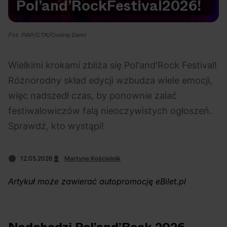
Pol’and’Rock
Festival
2026!
Na czasie
Fot. PAP/CTK/Ondrej Deml
Wielkimi krokami zbliża się Pol'and'Rock Festival!
Różnorodny skład edycji wzbudza wiele emocji,
06.08.2026
05.08.2026
Polecane
Scena Impostora
eBilet
Festiwal
więc nadszedł czas, by ponownie zalać
Kto jest
Aplikacja
festiwalowiczów falą nieoczywistych ogłoszeń.
prawdziwym fanem
KAMAAAN nową
Sprawdź, kto wystąpi!
Chivasa?
inicjatywą eBilet
jednoczącą fanów
12.05.2026
Martyna Kościelnik
Artykuł może zawierać autopromocję eBilet.pl
04.08.2026
04.08.2026
Festiwal
OFF Festival
High Five
Polecane