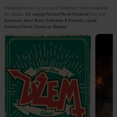
Nadszedł czas, by dorzucić kolejnych wykonawców
do składu
32. edycji Pol’and’Rock Festival!
Oto oni:
Kosheen, Bum Bum Orkestar & Friends, Lipali,
Ewelina Flinta i Daria ze Śląska!