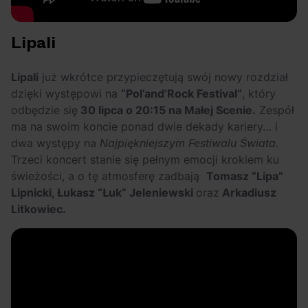
Lipali
Lipali
już wkrótce przypieczętują swój nowy rozdział
dzięki występowi na
“Pol’and’Rock Festival”
, który
odbędzie się
30 lipca o 20:15 na Małej Scenie.
Zespół
ma na swoim koncie ponad dwie dekady kariery… i
dwa występy na
Najpiękniejszym Festiwalu Świata.
Trzeci koncert stanie się pełnym emocji krokiem ku
świeżości, a o tę atmosferę zadbają
Tomasz “Lipa”
Lipnicki, Łukasz “Łuk” Jeleniewski
oraz
Arkadiusz
Litkowiec.