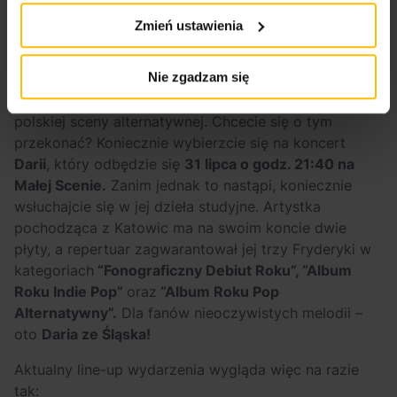
Zmień ustawienia
Daria ze Śląska
Nie zgadzam się
Mówią o niej, że jest jedną z najciekawszych postaci
polskiej sceny alternatywnej. Chcecie się o tym
przekonać? Koniecznie wybierzcie się na koncert
Darii
, który odbędzie się
31 lipca o godz. 21:40 na
Małej Scenie.
Zanim jednak to nastąpi, koniecznie
wsłuchajcie się w jej dzieła studyjne. Artystka
pochodząca z Katowic ma na swoim koncie dwie
płyty, a repertuar zagwarantował jej trzy Fryderyki w
kategoriach
“Fonograficzny Debiut Roku”, “Album
Roku Indie Pop”
oraz
“Album Roku Pop
Alternatywny”.
Dla fanów nieoczywistych melodii –
oto
Daria ze Śląska!
Aktualny line-up wydarzenia wygląda więc na razie
tak: