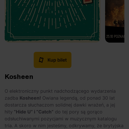
Kup bilet
Kosheen
O elektroniczny punkt nadchodzącego wydarzenia
zadba
Kosheen!
Owiana legendą, od ponad 30 lat
dostarcza słuchaczom solidnej dawki wrażeń, a jej
hity
“Hide U” i “Catch”
do tej pory są gorąco
odsłuchiwanymi pozycjami w muzycznym katalogu
tria. A skoro w nim jesteśmy, odkrywamy, że brytyjska