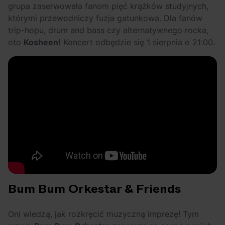
grupa zaserwowała fanom pięć krążków studyjnych,
którymi przewodniczy fuzja gatunkowa. Dla fanów
trip-hopu, drum and bass czy alternatywnego rocka,
oto
Kosheen!
Koncert odbędzie się 1 sierpnia o 21:00.
Bum Bum Orkestar & Friends
Oni wiedzą, jak rozkręcić muzyczną imprezę! Tym