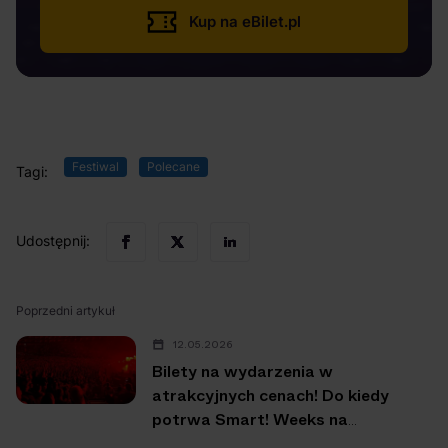
Kup na eBilet.pl
Festiwal
Polecane
Tagi:
Udostępnij:
Poprzedni artykuł
12.05.2026
Bilety na wydarzenia w
atrakcyjnych cenach! Do kiedy
potrwa Smart! Weeks na
eBilet.pl?