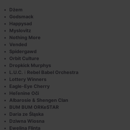
Dżem
Godsmack
Happysad
Myslovitz
Nothing More
Vended
Spidergawd
Orbit Culture
Dropkick Murphys
L.U.C.
i
Rebel Babel Orchestra
Lottery Winners
Eagle-Eye Cherry
Heľenine Oči
Albarosie & Shengen Clan
BUM BUM ORKeSTAR
Daria ze Śląska
Dziwna Wiosna
Ewelina Flinta