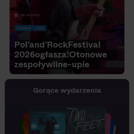
28.04.2026
Festiwal
Jazz
Pol’and’Rock
Festival
2026
ogłasza!
Oto
nowe
zespoły
w
line-upie
Gorące wydarzenia