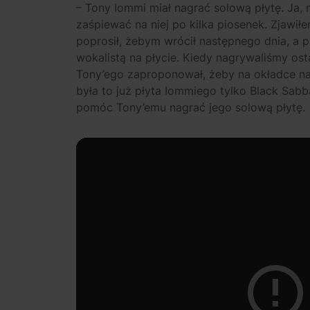
– Tony Iommi miał nagrać solową płytę. Ja, 
zaśpiewać na niej po kilka piosenek. Zjawił
poprosił, żebym wrócił następnego dnia, a 
wokalistą na płycie. Kiedy nagrywaliśmy ost
Tony’ego zaproponował, żeby na okładce n
była to już płyta Iommiego tylko Black Sab
pomóc Tony’emu nagrać jego solową płytę.