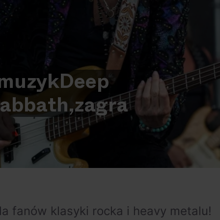
muzyk
Deep
abbath,
zagra
a fanów klasyki rocka i heavy metalu!