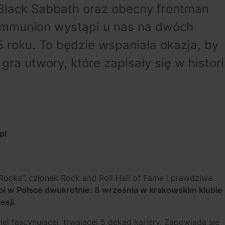
 Black Sabbath oraz obecny frontman
ommunion wystąpi u nas na dwóch
 roku. To będzie wspaniała okazja, by
gra utwory, które zapisały się w histori
pl
Rocka”, członek Rock and Roll Hall of Fame i prawdziwa
pi w Polsce dwukrotnie: 8 września w krakowskim klubie
esji
.
j fascynującej, trwającej 5 dekad kariery. Zapowiada się