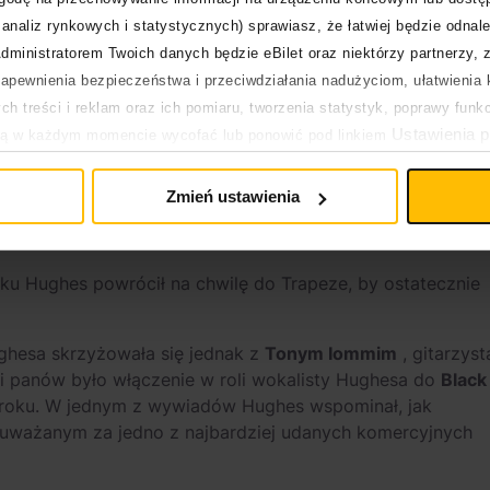
analiz rynkowych i statystycznych) sprawiasz, że łatwiej będzie odnale
dministratorem Twoich danych będzie eBilet oraz niektórzy partnerzy, 
pewnienia bezpieczeństwa i przeciwdziałania nadużyciom, ułatwienia k
h treści i reklam oraz ich pomiaru, tworzenia statystyk, poprawy funk
Ustawienia p
ją w każdym momencie wycofać lub ponowić pod linkiem
enth Star” / “Black Sabbath
pływa na legalność uprzedniego przetwarzania.
”
Zmień ustawienia
ku Hughes powrócił na chwilę do Trapeze, by ostatecznie
ughesa skrzyżowała się jednak z
Tonym Iommim
, gitarzyst
i panów było włączenie w roli wokalisty Hughesa do
Black
roku.
W jednym z wywiadów Hughes wspominał, jak
 uważanym za jedno z najbardziej udanych komercyjnych