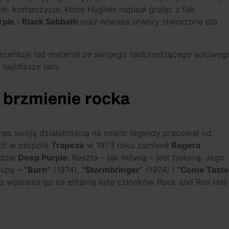
n. kompozycje, które Hughes napisał grając z tak
rple
i
Black Sabbath
oraz nowsze utwory stworzone dla
zentuje też materiał ze swojego nadchodzącego soloweg
najbliższe lato.
 brzmienie rocka
hes swoją działalnością na miano legendy pracował od
ach w zespole
Trapeze
w 1973 roku zamienił
Rogera
adzie
Deep Purple
. Reszta – jak mówią – jest historią. Jego
rupy –
“Burn”
(1974),
“Stormbringer”
(1974) i
”Come Taste
do wpisania go na elitarną listę członków Rock and Roll Hall