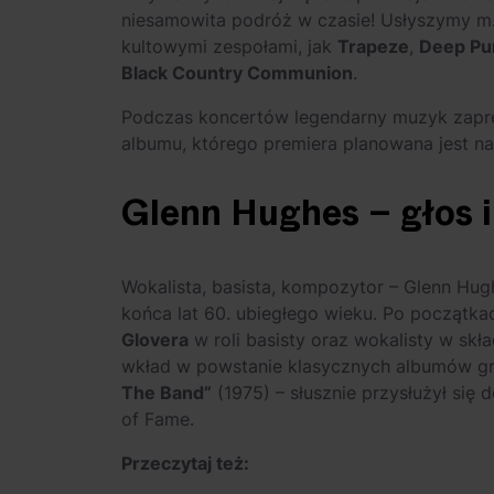
niesamowita podróż w czasie! Usłyszymy m.i
kultowymi zespołami, jak
Trapeze
,
Deep Pu
Black Country Communion
.
Podczas koncertów legendarny muzyk zapre
albumu, którego premiera planowana jest na 
Glenn Hughes – głos i
Wokalista, basista, kompozytor – Glenn Hug
końca lat 60. ubiegłego wieku. Po początk
Glovera
w roli basisty oraz wokalisty w skł
wkład w powstanie klasycznych albumów g
The Band”
(1975) – słusznie przysłużył się 
of Fame.
Przeczytaj też: