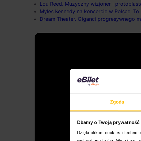
Lou Reed. Muzyczny wizjoner i protoplas
Myles Kennedy na koncercie w Polsce. To
Dream Theater. Giganci progresywnego me
Zgoda
Dbamy o Twoją prywatność
Dzięki plikom cookies i techno
wyświetlane treści. Wyrażając 