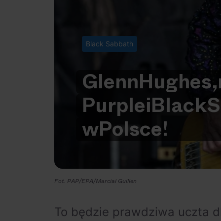
Black Sabbath
Glenn
Hughes,
Purple
i
Black
S
w
Polsce!
Fot. PAP/EPA/Marcial Guillen
To będzie prawdziwa uczta dl