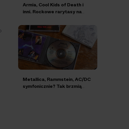
Armia, Cool Kids of Death i
inni. Rockowe rarytasy na
koniec roku!
o
Metallica, Rammstein, AC/DC
symfonicznie? Tak brzmią
utwory gigantów w
orkiestrowej oprawie