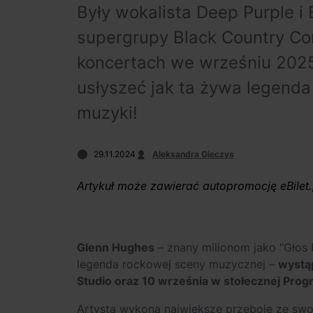
Były wokalista Deep Purple i
supergrupy Black Country C
koncertach we wrześniu 2025
usłyszeć jak ta żywa legenda 
muzyki!
29.11.2024
Aleksandra Gieczys
Artykuł może zawierać autopromocję eBilet.
Glenn Hughes
– znany milionom jako “Głos 
legenda rockowej sceny muzycznej –
wystą
Studio oraz 10 września w stołecznej Progr
Artysta wykona największe przeboje ze swoje