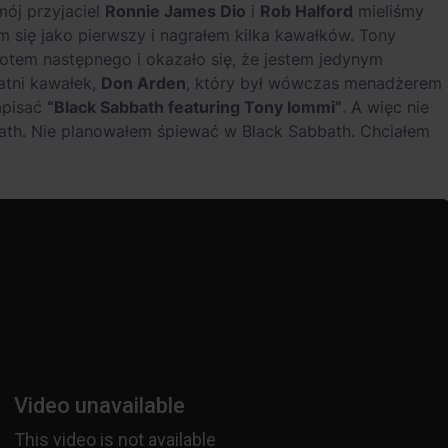
mój przyjaciel
Ronnie James Dio
i
Rob Halford
mieliśmy
em się jako pierwszy i nagrałem kilka kawałków. Tony
potem następnego i okazało się, że jestem jedynym
atni kawałek,
Don Arden
, który był wówczas menadżerem
apisać
“Black Sabbath featuring Tony Iommi”
. A więc nie
bath. Nie planowałem śpiewać w Black Sabbath. Chciałem