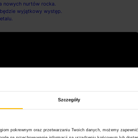
ta nowych nurtów rocka.
 będzie wyjątkowy występ.
talu.
Szczegóły
logiom pokrewnym oraz przetwarzaniu Twoich danych, możemy zapewnić
zgodę na przechowywanie informacji na urządzeniu końcowym lub dostęp