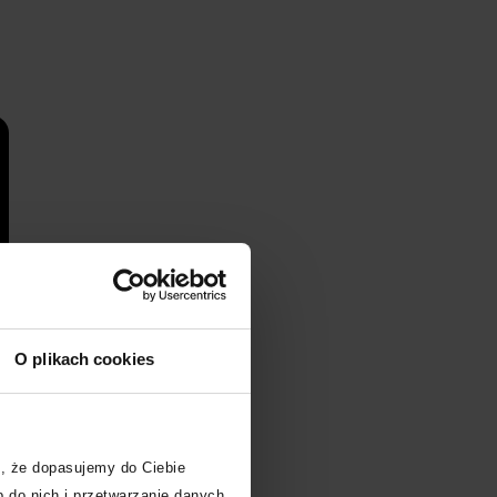
O plikach cookies
, że dopasujemy do Ciebie
 do nich i przetwarzanie danych