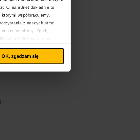
źć Ci na eBilet dokładnie to,
z którymi współpracujemy.
orzystania z naszych stron,
cjonalności strony. Zgodę
lików cookies
na stronie
OK, zgadzam się
ą