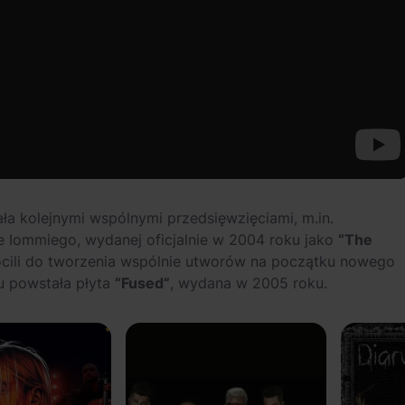
 kolejnymi wspólnymi przedsięwzięciami, m.in.
e Iommiego, wydanej oficjalnie w 2004 roku jako
“The
cili do tworzenia wspólnie utworów na początku nowego
u powstała płyta
“Fused”
, wydana w 2005 roku.