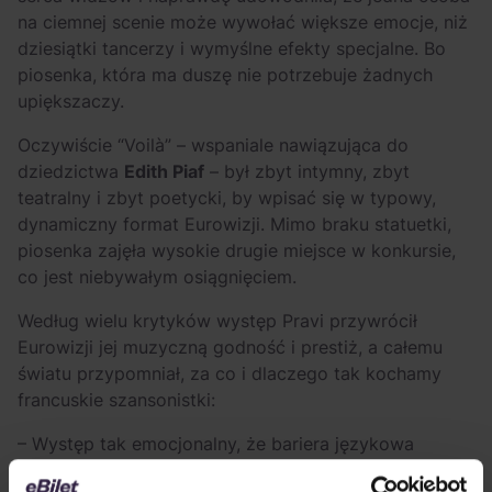
na ciemnej scenie może wywołać większe emocje, niż
dziesiątki tancerzy i wymyślne efekty specjalne. Bo
piosenka, która ma duszę nie potrzebuje żadnych
upiększaczy.
Oczywiście “Voilà” – wspaniale nawiązująca do
dziedzictwa
Edith Piaf
– był zbyt intymny, zbyt
teatralny i zbyt poetycki, by wpisać się w typowy,
dynamiczny format Eurowizji. Mimo braku statuetki,
piosenka zajęła wysokie drugie miejsce w konkursie,
co jest niebywałym osiągnięciem.
Według wielu krytyków występ Pravi przywrócił
Eurowizji jej muzyczną godność i prestiż, a całemu
światu przypomniał, za co i dlaczego tak kochamy
francuskie szansonistki:
– Występ tak emocjonalny, że bariera językowa
przestała istnieć. To była czysta magia – podsumował