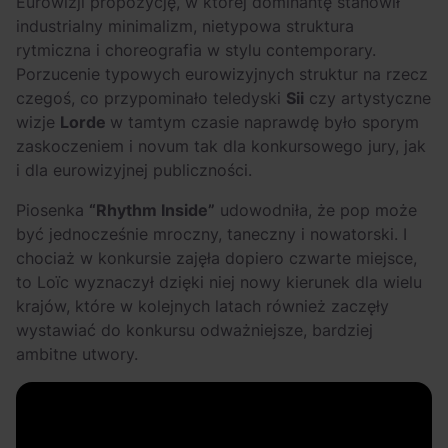
Eurowizji propozycję, w której dominantę stanowił
industrialny minimalizm, nietypowa struktura
rytmiczna i choreografia w stylu contemporary.
Porzucenie typowych eurowizyjnych struktur na rzecz
czegoś, co przypominało teledyski
Sii
czy artystyczne
wizje
Lorde
w tamtym czasie naprawdę było sporym
zaskoczeniem i novum tak dla konkursowego jury, jak
i dla eurowizyjnej publiczności.
Piosenka
“Rhythm Inside”
udowodniła, że pop może
być jednocześnie mroczny, taneczny i nowatorski. I
chociaż w konkursie zajęła dopiero czwarte miejsce,
to Loïc wyznaczył dzięki niej nowy kierunek dla wielu
krajów, które w kolejnych latach również zaczęły
wystawiać do konkursu odważniejsze, bardziej
ambitne utwory.