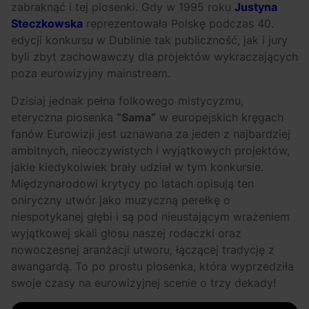
zabraknąć i tej piosenki. Gdy w 1995 roku
Justyna
Steczkowska
reprezentowała Polskę podczas 40.
edycji konkursu w Dublinie tak publiczność, jak i jury
byli zbyt zachowawczy dla projektów wykraczających
poza eurowizyjny mainstream.
Dzisiaj jednak pełna folkowego mistycyzmu,
eteryczna piosenka
“Sama”
w europejskich kręgach
fanów Eurowizji jest uznawana za jeden z najbardziej
ambitnych, nieoczywistych i wyjątkowych projektów,
jakie kiedykolwiek brały udział w tym konkursie.
Międzynarodowi krytycy po latach opisują ten
oniryczny utwór jako muzyczną perełkę o
niespotykanej głębi i są pod nieustającym wrażeniem
wyjątkowej skali głosu naszej rodaczki oraz
nowoczesnej aranżacji utworu, łączącej tradycję z
awangardą. To po prostu piosenka, która wyprzedziła
swoje czasy na eurowizyjnej scenie o trzy dekady!