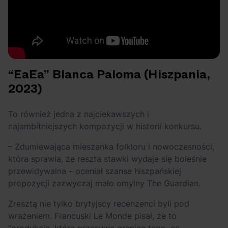
“EaEa” Blanca Paloma (Hiszpania,
2023)
To również jedna z najciekawszych i
najambitniejszych kompozycji w historii konkursu.
– Zdumiewająca mieszanka folkloru i nowoczesności,
która sprawia, że reszta stawki wydaje się boleśnie
przewidywalna – oceniał szanse hiszpańskiej
propozycji zazwyczaj mało omylny The Guardian.
Zresztą nie tylko brytyjscy recenzenci byli pod
wrażeniem. Francuski Le Monde pisał, że to
“produkcja, która przesuwa granice tego, co