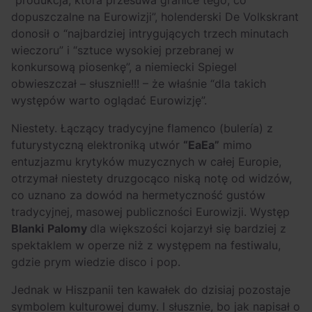
dopuszczalne na Eurowizji”, holenderski De Volkskrant
donosił o “najbardziej intrygujących trzech minutach
wieczoru” i “sztuce wysokiej przebranej w
konkursową piosenkę”, a niemiecki Spiegel
obwieszczał – słusznie!!! – że właśnie “dla takich
występów warto oglądać Eurowizję”.
Niestety. Łączący tradycyjne flamenco (bulería) z
futurystyczną elektroniką utwór
“EaEa”
mimo
entuzjazmu krytyków muzycznych w całej Europie,
otrzymał niestety druzgocąco niską notę od widzów,
co uznano za dowód na hermetyczność gustów
tradycyjnej, masowej publiczności Eurowizji. Występ
Blanki
Palomy
dla większości kojarzył się bardziej z
spektaklem w operze niż z występem na festiwalu,
gdzie prym wiedzie disco i pop.
Jednak w Hiszpanii ten kawałek do dzisiaj pozostaje
symbolem kulturowej dumy. I słusznie, bo jak napisał o