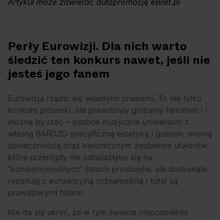
Artykuł może zawierać autopromocję eBilet.pl
OFF Festival 2026 –
High Five: pięć
nocne koncerty
najciekawszych
warte uwagi!
wydarzeń w polskim
rapie [czerwiec i
Perły Eurowizji. Dla nich warto
lipiec 2026]
śledzić ten konkurs nawet, jeśli nie
jesteś jego fanem
Eurowizja rządzi się własnymi prawami. To nie tylko
konkurs piosenki, ale prawdziwy globalny fenomen i –
można by rzec – osobne muzyczne uniwersum z
własną BARDZO specyficzną estetyką i gustem, wierną
społecznością oraz kanonicznym zestawem utworów,
które przenigdy nie odnalazłyby się na
“konwencjonalnych” listach przebojów, ale doskonale
rezonują z eurowizyjną tożsamością i tutaj są
prawdziwymi hitami.
Nie da się ukryć, że w tym świecie niepodzielnie