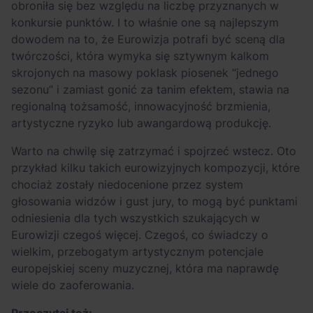
obroniła się bez względu na liczbę przyznanych w
konkursie punktów. I to właśnie one są najlepszym
dowodem na to, że Eurowizja potrafi być sceną dla
twórczości, która wymyka się sztywnym kalkom
skrojonych na masowy poklask piosenek “jednego
sezonu” i zamiast gonić za tanim efektem, stawia na
regionalną tożsamość, innowacyjność brzmienia,
artystyczne ryzyko lub awangardową produkcję.
Warto na chwilę się zatrzymać i spojrzeć wstecz. Oto
przykład kilku takich eurowizyjnych kompozycji, które
chociaż zostały niedocenione przez system
głosowania widzów i gust jury, to mogą być punktami
odniesienia dla tych wszystkich szukających w
Eurowizji czegoś więcej. Czegoś, co świadczy o
wielkim, przebogatym artystycznym potencjale
europejskiej sceny muzycznej, która ma naprawdę
wiele do zaoferowania.