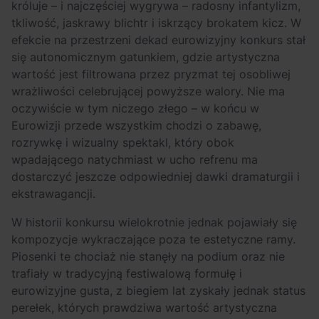
króluje – i najczęściej wygrywa – radosny infantylizm,
tkliwość, jaskrawy blichtr i iskrzący brokatem kicz. W
efekcie na przestrzeni dekad eurowizyjny konkurs stał
się autonomicznym gatunkiem, gdzie artystyczna
wartość jest filtrowana przez pryzmat tej osobliwej
wrażliwości celebrującej powyższe walory. Nie ma
oczywiście w tym niczego złego – w końcu w
Eurowizji przede wszystkim chodzi o zabawę,
rozrywkę i wizualny spektakl, który obok
wpadającego natychmiast w ucho refrenu ma
dostarczyć jeszcze odpowiedniej dawki dramaturgii i
ekstrawagancji.
W historii konkursu wielokrotnie jednak pojawiały się
kompozycje wykraczające poza te estetyczne ramy.
Piosenki te chociaż nie stanęły na podium oraz nie
trafiały w tradycyjną festiwalową formułę i
eurowizyjne gusta, z biegiem lat zyskały jednak status
perełek, których prawdziwa wartość artystyczna