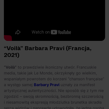
“Voilà” Barbara Pravi (Francja,
2021)
“Voilà”
to prawdziwie ikoniczny utwór. Francuskie
media, takie jak Le Monde, okrzyknęły go wielkim,
wspaniałym powrotem do korzeni “chanson française”
a występ samej
Barbary Pravi
uznały za manifest
artystycznej autentyczności. Nie sposób się z tym nie
zgodzić – swoją skromnością, bezbronną szczerością
i niesamowitą ekspresją młodziutka brunetka skradła
serca widzów i naprawdę udowodniła, że jedna osoba