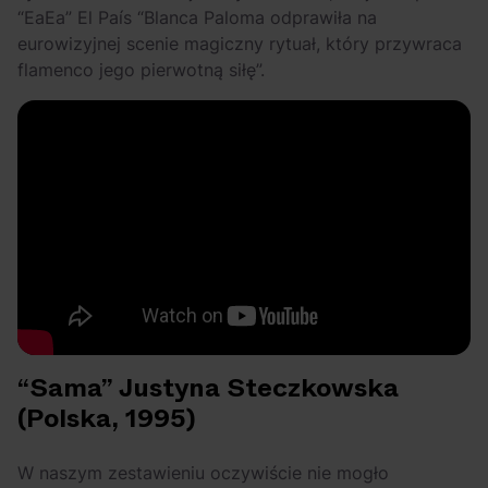
“EaEa” El País “Blanca Paloma odprawiła na
eurowizyjnej scenie magiczny rytuał, który przywraca
flamenco jego pierwotną siłę”.
“Sama” Justyna Steczkowska
(Polska, 1995)
W naszym zestawieniu oczywiście nie mogło