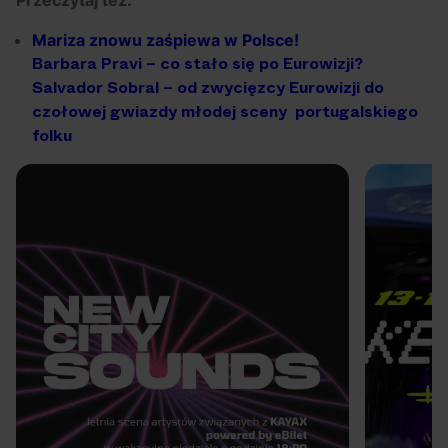
Przeczytaj też:
Mariza
znowu
zaśpiewa
w
Polsce!
Barbara
Pravi
–
co
stało
się
po
Eurowizji?
Salvador
Sobral –
od
zwycięzcy
Eurowizji
do
czołowej
gwiazdy
młodej
sceny
portugalskiego
folku