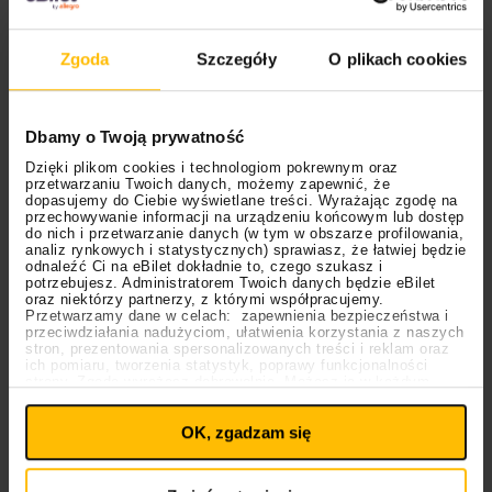
występ Barbary prestiżowy BBC Music.
Zgoda
Szczegóły
O plikach cookies
Dbamy o Twoją prywatność
Dzięki plikom cookies i technologiom pokrewnym oraz
przetwarzaniu Twoich danych, możemy zapewnić, że
dopasujemy do Ciebie wyświetlane treści. Wyrażając zgodę na
przechowywanie informacji na urządzeniu końcowym lub dostęp
do nich i przetwarzanie danych (w tym w obszarze profilowania,
analiz rynkowych i statystycznych) sprawiasz, że łatwiej będzie
odnaleźć Ci na eBilet dokładnie to, czego szukasz i
potrzebujesz. Administratorem Twoich danych będzie eBilet
oraz niektórzy partnerzy, z którymi współpracujemy.
“Fulenn” Alvan & Ahez (Francja,
Przetwarzamy dane w celach: zapewnienia bezpieczeństwa i
przeciwdziałania nadużyciom, ułatwienia korzystania z naszych
2022)
stron, prezentowania spersonalizowanych treści i reklam oraz
ich pomiaru, tworzenia statystyk, poprawy funkcjonalności
strony. Zgodę wyrażasz dobrowolnie. Możesz ją w każdym
Ustawienia
momencie wycofać lub ponowić pod linkiem
Ten odważny utwór łączący język bretoński z
plików cookies
na stronie głównej. Wycofanie zgody nie
OK, zgadzam się
wpływa na legalność uprzedniego przetwarzania.
mrocznym, elektronicznym brzmieniem choć zajął
Polityka prywatności
odległe miejsce w finale, to spotkał się z ogromnym
Polityka plików cookies
uznaniem krytyków. Osobliwa mieszanka folku i