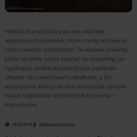
Na czasie
Fot. PAP/EPA/Adam Vaughan
Historia Eurowizji skrywa cały skarbiec
wyjątkowych utworów, które rzuciły wyzwanie
konkursowym schematom. Te właśnie piosenki,
06.08.2026
05.08.2026
Polecane
Scena Impostora
eBilet
Festiwal
które nie miały szans sięgnąć po statuetkę, po
Kto jest
Aplikacja
zgaśnięciu świateł eurowizyjnych jupiterów
prawdziwym fanem
KAMAAAN nową
okazały się prawdziwymi perełkami, a ich
Chivasa?
inicjatywą eBilet
artystyczne walory do dziś wzbudzają uznanie
jednoczącą fanów
nawet najbardziej wybrednych krytyków i
melomanów.
08.05.2026
Aleksandra Gieczys
04.08.2026
04.08.2026
Festiwal
OFF Festival
High Five
Polecane