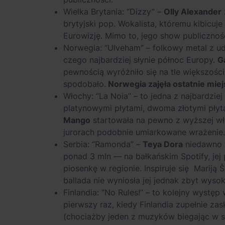
Wielka Brytania: “Dizzy” –
Olly Alexander
brytyjski pop. Wokalista, któremu kibicuje
Eurowizję. Mimo to, jego show publicznośc
Norwegia: “Ulveham” – folkowy metal z u
czego najbardziej słynie północ Europy.
G
pewnością wyróżniło się na tle większoś
spodobało.
Norwegia zajęła ostatnie miej
Włochy: “La Noia” – to jedna z najbardzi
platynowymi płytami, dwoma złotymi płyt
Mango
startowała na pewno z wyższej włos
jurorach podobnie umiarkowane wrażenie.
Serbia: “Ramonda” –
Teya Dora
niedawno b
ponad 3 mln — na bałkańskim Spotify, jej
piosenkę w regionie. Inspiruje się Mariją
ballada nie wyniosła jej jednak zbyt wysok
Finlandia: “No Rules!” – to kolejny występ
pierwszy raz, kiedy Finlandia zupełnie za
(chociażby jeden z muzyków biegając w st