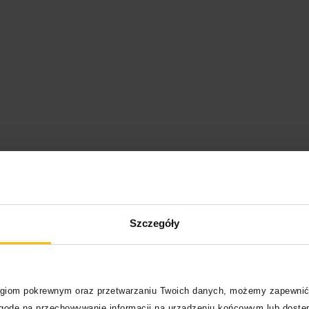
 wśród pozostałych uczestników.
Ostatecznie w finałowy
amieszanie wokół wydarzeń rozgrywających się w trakcie
Szczegóły
zawodników”, odciągało uwagę od faktu, że koniec końców
go też wykonawcy dokładali starań, by dać jak największe
wizyjnej publiczności. Przypomnijmy, że na faworytów do
arii, Włoch, Ukrainy, Szwecji czy Chorwacji. A oto
logiom pokrewnym oraz przetwarzaniu Twoich danych, możemy zapewnić
zgodę na przechowywanie informacji na urządzeniu końcowym lub dostęp