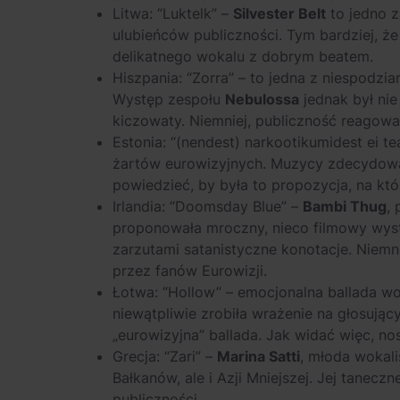
Litwa: “Luktelk” –
Silvester Belt
to jedno z
ulubieńców publiczności. Tym bardziej, że
delikatnego wokalu z dobrym beatem.
Hiszpania: “Zorra” – to jedna z niespodzi
Występ zespołu
Nebulossa
jednak był nie
kiczowaty. Niemniej, publiczność reagowa
Estonia: “(nendest) narkootikumidest ei tea
żartów eurowizyjnych. Muzycy zdecydowan
powiedzieć, by była to propozycja, na kt
Irlandia: “Doomsday Blue” –
Bambi Thug
,
proponowała mroczny, nieco filmowy wystę
zarzutami satanistyczne konotacje. Niemni
przez fanów Eurowizji.
Łotwa: “Hollow” – emocjonalna ballada 
niewątpliwie zrobiła wrażenie na głosując
„eurowizyjna” ballada. Jak widać więc, no
Grecja: “Zari” –
Marina Satti
, młoda wokali
Bałkanów, ale i Azji Mniejszej. Jej tanec
publiczności.