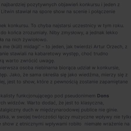
 najbardziej pozytywnych objawień konkursu i jeden z
 Litwin stawiał na spore show na scenie i połączenie
anek konkursu. To chyba najstarsi uczestnicy w tym roku.
 do końca zrozumiały. Niby zmysłowy, a jednak lekko
ła na nich żywiołowo.
 me (küll) midagi” – to jeden, jak twierdzi Artur Orzech, z
ie stawiali na kabaretowy występ, choć trudno
órą warto zwrócić uwagę.
 pierwsza osoba niebinarna biorąca udział w konkursie,
p. Jako, że sama określa się jako wiedźma, mierzy się z
ej, jest to show, które z pewnością zostanie zapamiętane
wokalisty funkcjonującego pod pseudonimem
Dons
ych widzów. Warto dodać, że jest to klasyczna,
stalgiczny duch w międzynarodowej publice nie ginie.
stka, w swojej twórczości łączy muzyczne wpływy nie tylk
zne show z etnicznymi wpływami robiło niemałe wrażenie na