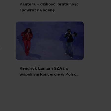
Pantera – dzikość, brutalność
i powrót na scenę
i
Kendrick Lamar i SZA na
wspólnym koncercie w Polsce!
Gotowi na “Grand National
Tour”?