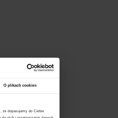
m
O plikach cookies
, że dopasujemy do Ciebie
 do nich i przetwarzanie danych