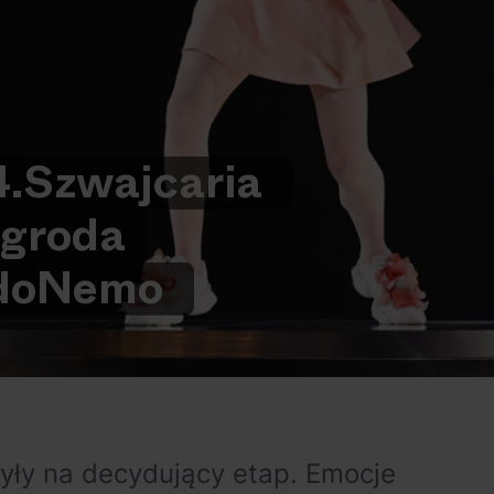
.
Szwajcaria
groda
do
Nemo
yły na decydujący etap. Emocje