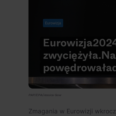
Eurowizja
Eurowizja
2024
zwyciężyła.
Na
powędrowała
PAP/EPA/Jessica Gow
Zmagania w Eurowizji wkrocz