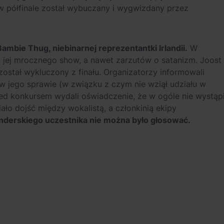
w półfinale został wybuczany i wygwizdany przez
ambie Thug, niebinarnej reprezentantki Irlandii.
W
ą jej mrocznego show, a nawet zarzutów o satanizm. Joost
 został wykluczony z finału. Organizatorzy informowali
 w jego sprawie (w związku z czym nie wziął udziału w
rzed konkursem wydali oświadczenie, że w ogóle nie wystąp
ało dojść między wokalistą, a członkinią ekipy
derskiego uczestnika nie można było głosować.