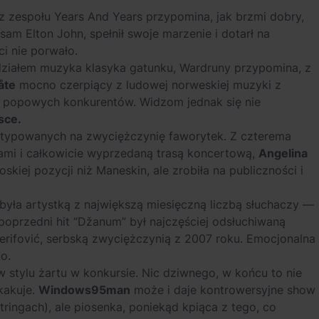
z zespołu Years And Years przypomina, jak brzmi dobry,
 sam Elton John, spełnił swoje marzenie i dotarł na
i nie porwało.
działem muzyka klasyka gatunku, Wardruny przypomina, z
åte
mocno czerpiący z ludowej norweskiej muzyki z
ci popowych konkurentów. Widzom jednak się nie
sce.
ej typowanych na zwyciężczynię faworytek. Z czterema
ami i całkowicie wyprzedaną trasą koncertową,
Angelina
kiej pozycji niż Maneskin, ale zrobiła na publiczności i
yła artystką z największą miesięczną liczbą słuchaczy —
 poprzedni hit “Džanum” był najczęściej odsłuchiwaną
 Šerifović, serbską zwyciężczynią z 2007 roku. Emocjonalna
o.
 w stylu żartu w konkursie. Nic dziwnego, w końcu to nie
skakuje.
Windows95man
może i daje kontrowersyjne show
ringach), ale piosenka, poniekąd kpiąca z tego, co