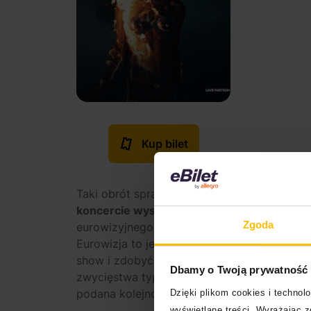
Kup bilet
Taki obrót spraw wywołał poruszenie także
koncercie wystąpiło ich tylko 25.
Rosnące z
Zgoda
eurowizyjnego tygodnia, na nieszczęście “
Eurowizja to jednak konkurs piosenki. Dlate
show i zdobyć jak największą sympatię euro
Dbamy o Twoją prywatność
zwycięstwa typowano reprezentantów: Szwajc
podana kolejność wystąpień:
Dzięki plikom cookies i techno
wyświetlane treści. Wyrażając 