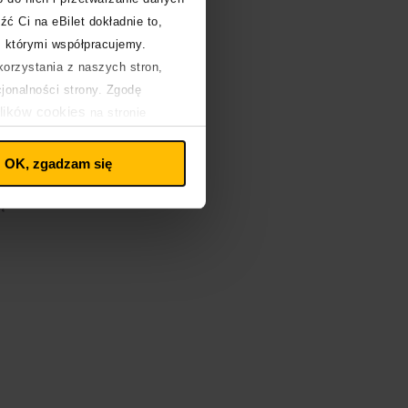
źć Ci na eBilet dokładnie to,
r
z którymi współpracujemy.
orzystania z naszych stron,
cjonalności strony. Zgodę
lików cookies
na stronie
i
n
OK, zgadzam się
ą