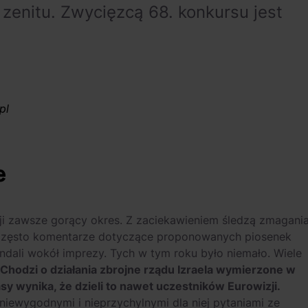
 zenitu. Zwycięzcą 68. konkursu jest
pl
e
ji zawsze gorący okres. Z zaciekawieniem śledzą zmagani
 Często komentarze dotyczące proponowanych piosenek
andali wokół imprezy. Tych w tym roku było niemało. Wiele
Chodzi o działania zbrojne rządu Izraela wymierzone w
sy wynika, że dzieli to nawet uczestników Eurowizji.
 niewygodnymi i nieprzychylnymi dla niej pytaniami ze