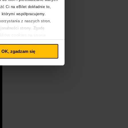
źć Ci na eBilet dokładnie to,
z którymi współpracujemy.
orzystania z naszych stron,
cjonalności strony. Zgodę
lików cookies
na stronie
OK, zgadzam się