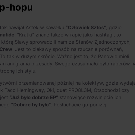
ip-hopu
 tak nawijał Astek w kawałku
“Człowiek Sztos”
, gdzie
nafide
. “Kratki” znane także w rapie jako hashtagi, to
, którą Sławy sprowadzili nam ze Stanów Zjednoczonych,
 Crew
. Jest to ciekawy sposób na rzucanie porównań,
. To tak w dużym skrócie. Ważne jest to, że Panowie mieli
tym ani grama przesady. Swego czasu mało było raperów n
trochę ich stylu.
wytwórni przemianowanej później na kolektyw, gdzie wydaj
jak Taco Hemingway, Oki, duet PRO8L3M, Otsochodzi czy
jest
“Już było dobrze EP”
stanowiące rozwinięcie ich
anego
“Dobrze by było”
. Posłuchacie go poniżej.