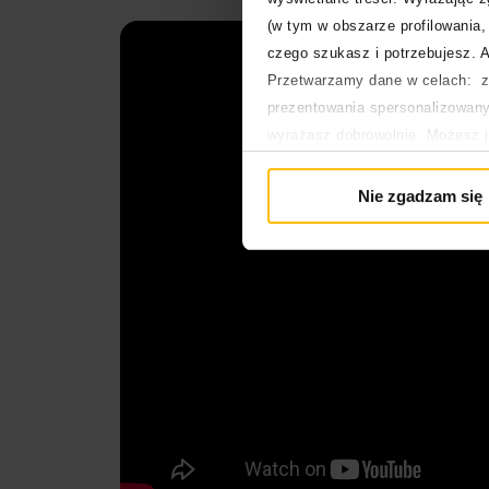
(w tym w obszarze profilowania, 
czego szukasz i potrzebujesz. A
Przetwarzamy dane w celach: za
prezentowania spersonalizowanyc
wyrażasz dobrowolnie. Możesz 
głównej. Wycofanie zgody nie w
Polityka prywatności
Nie zgadzam się
Polityka plików cookies