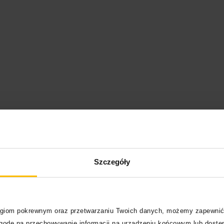
aw Średziński
, odpowiednio
Astek
i
Rado Radosny
, to
hodzący z Łodzi. Za pasem mają 12 wydawnictw i udział 
ielegali i przez pierwsze lata działalności stopniowo
owali swoje umiejętności i wypracowywali styl, który
Szczegóły
hip-hopowego w Polsce. Po wydaniu albumu
“Nie wiem, nie
elu zapalonych fanów gatunku, ale tak naprawdę to album
wadzającym ich na stałe do kanonu obowiązkowych pozycj
a wersów sprawiło, że przez szeroką gamę odbiorców są
zy w Polsce.
logiom pokrewnym oraz przetwarzaniu Twoich danych, możemy zapewnić
zgodę na przechowywanie informacji na urządzeniu końcowym lub dostęp