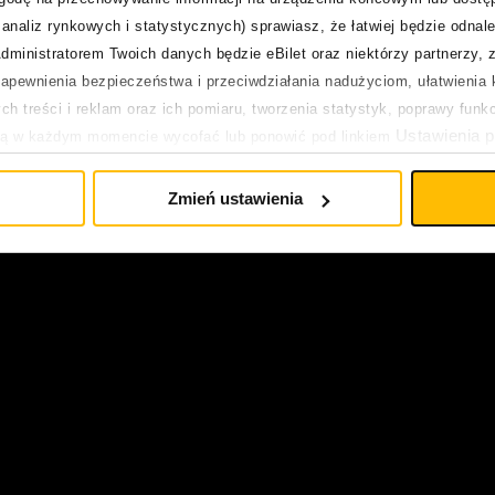
analiz rynkowych i statystycznych) sprawiasz, że łatwiej będzie odnale
dministratorem Twoich danych będzie eBilet oraz niektórzy partnerzy, 
pewnienia bezpieczeństwa i przeciwdziałania nadużyciom, ułatwienia k
h treści i reklam oraz ich pomiaru, tworzenia statystyk, poprawy funk
Ustawienia p
ją w każdym momencie wycofać lub ponowić pod linkiem
pływa na legalność uprzedniego przetwarzania.
Zmień ustawienia