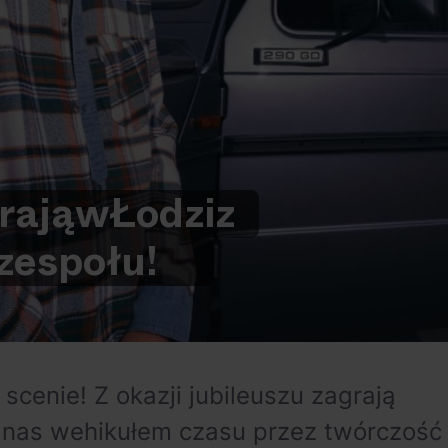
rają
w
Łodzi
z
zespołu!
scenie! Z okazji jubileuszu zagrają
e nas wehikułem czasu przez twórczość