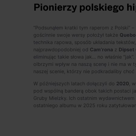
Pionierzy polskiego h
“Podsunąłem kratki tym raperom z Polski” –
gościnnie swoje wersy położył także
Quebo
technika rapowa, sposób układania tekstów
najprawdopodobniej od
Cam’rona
z
Dipset
eliminując takie słowa jak… no właśnie “jak”
olbrzymi wpływ na naszą scenę i nie ma w 
naszej scenie, którzy nie podkradaliby choć 
W późniejszych latach dołączyli do
2020
, 
pod wspólną banderą obok takich postaci 
Gruby Mielzky. Ich ostatnim wydawnictwem 
ostatniego albumu w 2025 roku zatytułow