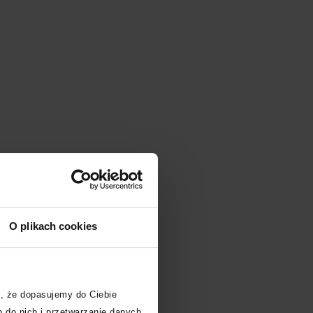
w
O plikach cookies
i
, że dopasujemy do Ciebie
 do nich i przetwarzanie danych