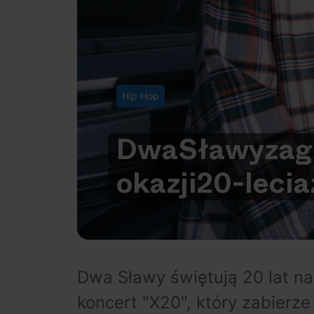
Hip Hop
Dwa
Sławy
zag
okazji
20-lecia
Dwa Sławy świętują 20 lat na 
koncert "X20", który zabierz