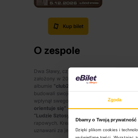
Kup bilet
O zespole
Dwa Sławy, czyli
Jarosław Steciuk
i
Radosł
założony w 2006 roku duet hip-hopowy poc
albumie
“club2020”
. Zaczęli od wydawania n
budowali swoje audytorium. Przez lata szlif
Zgoda
wpłynął swego czasu na obraz krajobrazu 
orientuje się”
w 2012 przyciągnęli uwagę wi
“Ludzie Sztosy”
z 2015 był projektem wpro
Dbamy o Twoją prywatność
rapowych. Kreatywne podejście do składani
uznawani za jednych z najlepszych tekściar
Dzięki plikom cookies i techno
wyświetlane treści. Wyrażając 