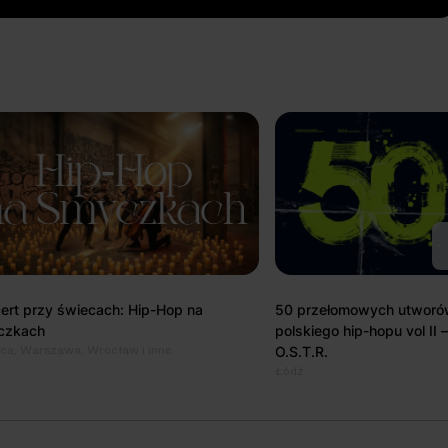
ert przy świecach: Hip-Hop na
50 przełomowych utworów 
czkach
polskiego hip-hopu vol II
ca, Warszawa, Wrocław i inne
O.S.T.R.
Łódź