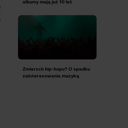
albumy mają już 10 lat
o
j
z
Zmierzch hip-hopu? O spadku
zainteresowania muzyką
rapową [Podcast Scena
Główna]