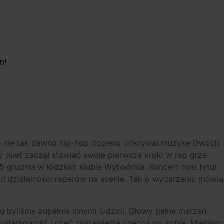
pl
ale nie tak dawno hip-hop dopiero odkrywał muzykę Dwóch
y duet zaczął stawiać swoje pierwsze kroki w rap grze.
5 grudnia w łódzkim klubie Wytwórnia. Koncert nosi tytuł
 działalności raperów na scenie. Tak o wydarzeniu mówią
mu byliśmy zupełnie innymi ludźmi. Głowy pełne marzeń
ystemowość i chęć zostawienia czegoś po sobie. Mieliśmy