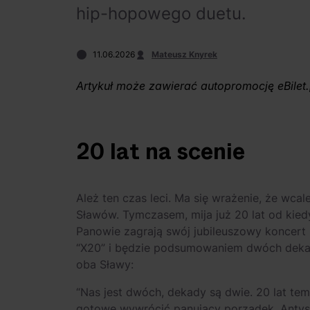
hip-hopowego duetu.
11.06.2026
Mateusz Knyrek
Artykuł może zawierać autopromocję eBilet.
20 lat na scenie
Ależ ten czas leci. Ma się wrażenie, że wc
Sławów. Tymczasem, mija już 20 lat od kied
Panowie zagrają swój jubileuszowy koncert 
“X20” i będzie podsumowaniem dwóch dekad
oba Sławy:
“Nas jest dwóch, dekady są dwie. 20 lat te
gotowe wywrócić panujący porządek. Antys