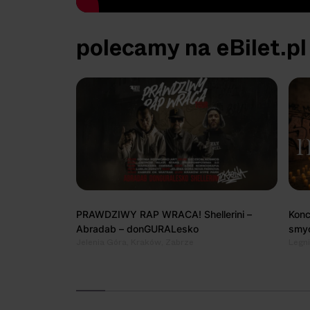
polecamy na eBilet.pl
PRAWDZIWY RAP WRACA! Shellerini –
Konc
Abradab – donGURALesko
smy
Jelenia Góra, Kraków, Zabrze
Legni