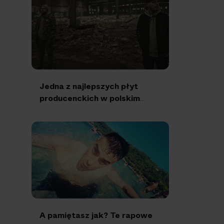
Jedna z najlepszych płyt
producenckich w polskim
rapie kończy 10 lat. Wracamy
do “Nowa Stara Szkoła” The
Returners
A pamiętasz jak? Te rapowe