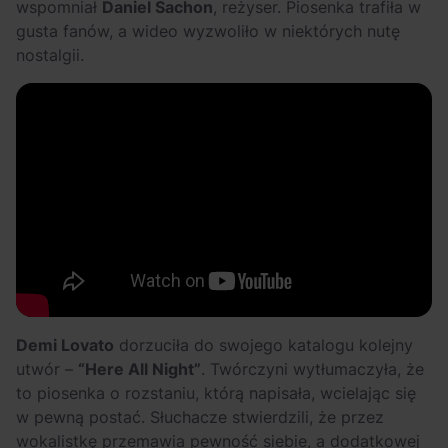
wspomniał
Daniel Sachon
, reżyser. Piosenka trafiła w
gusta fanów, a wideo wyzwoliło w niektórych nutę
nostalgii.
Demi Lovato
dorzuciła do swojego katalogu kolejny
utwór –
“Here All Night”
. Twórczyni wytłumaczyła, że
to piosenka o rozstaniu, którą napisała, wcielając się
w pewną postać. Słuchacze stwierdzili, że przez
wokalistkę przemawia pewność siebie, a dodatkowej