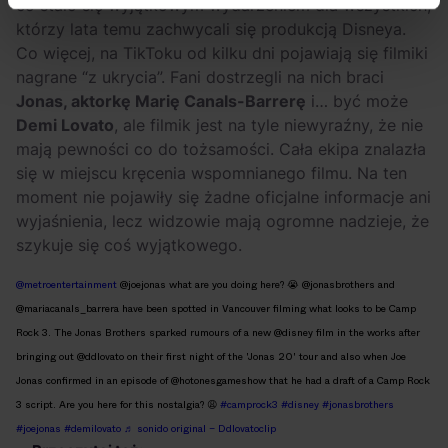
co stało się wyjątkowym wydarzeniem dla wszystkich,
którzy lata temu zachwycali się produkcją Disneya.
Co więcej, na TikToku od kilku dni pojawiają się filmiki
nagrane “z ukrycia”. Fani dostrzegli na nich braci
Jonas, aktorkę Marię Canals-Barrerę
i… być może
Demi Lovato
, ale filmik jest na tyle niewyraźny, że nie
mają pewności co do tożsamości. Cała ekipa znalazła
się w miejscu kręcenia wspomnianego filmu. Na ten
moment nie pojawiły się żadne oficjalne informacje ani
wyjaśnienia, lecz widzowie mają ogromne nadzieje, że
szykuje się coś wyjątkowego.
@metroentertainment
@joejonas what are you doing here? 😭 @jonasbrothers and
@mariacanals_barrera have been spotted in Vancouver filming what looks to be Camp
Rock 3. The Jonas Brothers sparked rumours of a new @disney film in the works after
bringing out @ddlovato on their first night of the 'Jonas 20' tour and also when Joe
Jonas confirmed in an episode of @hotonesgameshow that he had a draft of a Camp Rock
3 script. Are you here for this nostalgia? 😩
#camprock3
#disney
#jonasbrothers
#joejonas
#demilovato
♬ sonido original – Ddlovatoclip