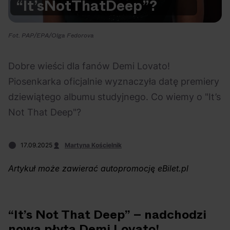
“It’s
Not
That
Deep”?
Na czasie
Fot. PAP/EPA/Olga Fedorova
Dobre wieści dla fanów Demi Lovato!
Piosenkarka oficjalnie wyznaczyła datę premiery
06.08.2026
05.08.2026
Polecane
Scena Impostora
eBilet
Festiwal
dziewiątego albumu studyjnego. Co wiemy o "It’s
Kto jest
Aplikacja
Not That Deep"?
prawdziwym fanem
KAMAAAN nową
Chivasa?
inicjatywą eBilet
17.09.2025
Martyna Kościelnik
jednoczącą fanów
Artykuł może zawierać autopromocję eBilet.pl
“It’s Not That Deep” – nadchodzi
03.08.2026
30.07.2026
Bring Me The Horizon
Ciekawostki
Dla dzieci
Polecane
nowa płyta Demi Lovato!