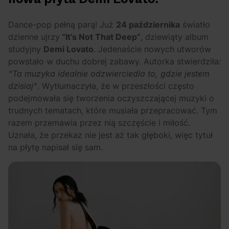
Arctic Monkeys i
Odkryj wyjątkowe
Bring Me The
atrakcje na drugi
Dance-pop pełną parą! Już
24 października
światło
Horizon. Lustrzane
miesiąc wakacji!
dzienne ujrzy
“It’s Not That Deep”
, dziewiąty album
kariery zespołów z
studyjny
Demi Lovato
. Jedenaście nowych utworów
Sheffield
powstało w duchu dobrej zabawy. Autorka stwierdziła:
“Ta muzyka idealnie odzwierciedla to, gdzie jestem
dzisiaj”
. Wytłumaczyła, że w przeszłości często
podejmowała się tworzenia oczyszczającej muzyki o
trudnych tematach, które musiała przepracować. Tym
razem przemawia przez nią szczęście i miłość.
Uznała, że przekaz nie jest aż tak głęboki, więc tytuł
na płytę napisał się sam.