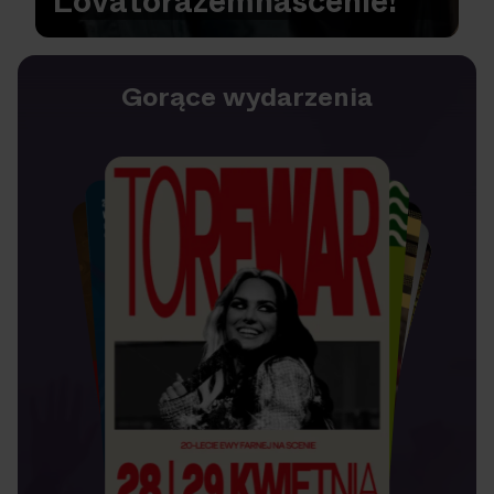
Lovato
razem
na
scenie!
Gorące wydarzenia