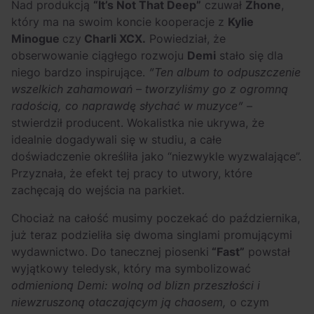
Nad produkcją
“It’s Not That Deep”
czuwał
Zhone
,
który ma na swoim koncie kooperacje z
Kylie
Minogue
czy
Charli XCX.
Powiedział, że
obserwowanie ciągłego rozwoju
Demi
stało się dla
niego bardzo inspirujące.
“Ten album to odpuszczenie
wszelkich zahamowań – tworzyliśmy go z ogromną
radością, co naprawdę słychać w muzyce”
–
stwierdził producent. Wokalistka nie ukrywa, że
idealnie dogadywali się w studiu, a całe
doświadczenie określiła jako “niezwykle wyzwalające”.
Przyznała, że efekt tej pracy to utwory, które
zachęcają do wejścia na parkiet.
Chociaż na całość musimy poczekać do października,
już teraz podzieliła się dwoma singlami promującymi
wydawnictwo. Do tanecznej piosenki
“Fast”
powstał
wyjątkowy teledysk, który ma symbolizować
odmienioną Demi: wolną od blizn przeszłości i
niewzruszoną otaczającym ją chaosem,
o czym