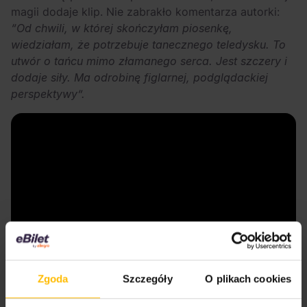
magii dodaje klip. Nie zabrakło komentarza autorki:
“Od chwili, w której skończyłam piosenkę,
wiedziałam, że potrzebuje tanecznego teledysku. To
utwór o tańcu mimo złamanego serca. Jest szczery i
dodaje siły. Ma odrobinę figlarnej, podglądackiej
perspektywy”.
Zgoda
Szczegóły
O plikach cookies
Polecamy na eBilet.pl