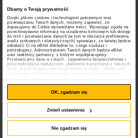
Dbamy o Twoją prywatność
Dzięki plikom cookies i technologiom pokrewnym oraz
przetwarzaniu Twoich danych, możemy zapewnić, że
dopasujemy do Ciebie wyświetlane treści. Wyrażając zgodę na
przechowywanie informacji na urządzeniu końcowym lub dostęp
do nich i przetwarzanie danych (w tym w obszarze profilowania,
analiz rynkowych i statystycznych) sprawiasz, że łatwiej będzie
odnaleźć Ci na eBilet dokładnie to, czego szukasz i
New City Sounds
Orange Warsaw Festival 2027
potrzebujesz. Administratorem Twoich danych będzie eBilet
oraz niektórzy partnerzy, z którymi współpracujemy.
Przetwarzamy dane w celach: zapewnienia bezpieczeństwa i
przeciwdziałania nadużyciom, ułatwienia korzystania z naszych
stron, prezentowania spersonalizowanych treści i reklam oraz
ich pomiaru, tworzenia statystyk, poprawy funkcjonalności
Czy “Camp Rock” doczeka się
strony. Zgodę wyrażasz dobrowolnie. Możesz ją w każdym
Ustawienia
momencie wycofać lub ponowić pod linkiem
reaktywacji?
plików cookies
na stronie głównej. Wycofanie zgody nie
OK, zgadzam się
wpływa na legalność uprzedniego przetwarzania.
Polityka prywatności
Polityka plików cookies
Ostatnio zrobiło się głośno o
Demi Lovato
– i to nie
tylko z powodu zapowiedzi nowej płyty! W sieci już
Zmień ustawienia
kilka tygodni zawrzało z emocji, gdy okazało się, że
wokalistka dołączyła do
Jonas Brothers
na jednym z
Nie zgadzam się
koncertów. Wspólnie wykonali utwory z
“Camp Rock”
,