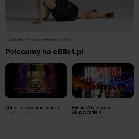
Fot. Materiały prasowe/Universal Music
Polecamy na eBilet.pl
Abba i Inni Symfonicznie II
Michał Wiśniewski
Akustycznie 4
Ciechanów, Łódź, Rzeszów i inne
Leszno, Przecław