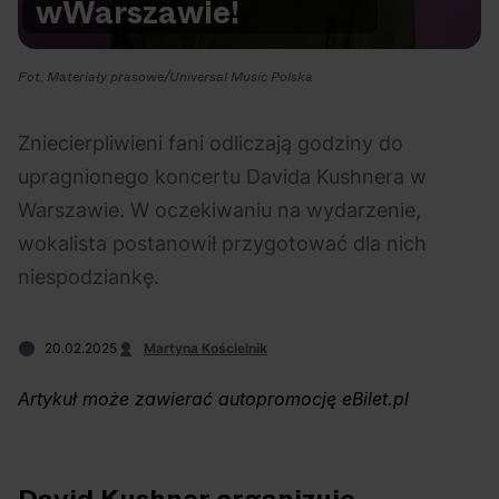
w
Warszawie!
Na czasie
Fot. Materiały prasowe/Universal Music Polska
Zniecierpliwieni fani odliczają godziny do
upragnionego koncertu Davida Kushnera w
06.08.2026
05.08.2026
Polecane
Scena Impostora
eBilet
Festiwal
Warszawie. W oczekiwaniu na wydarzenie,
Kto jest
Aplikacja
wokalista postanowił przygotować dla nich
prawdziwym fanem
KAMAAAN nową
niespodziankę.
Chivasa?
inicjatywą eBilet
jednoczącą fanów
20.02.2025
Martyna Kościelnik
Artykuł może zawierać autopromocję eBilet.pl
04.08.2026
04.08.2026
Festiwal
OFF Festival
High Five
Polecane