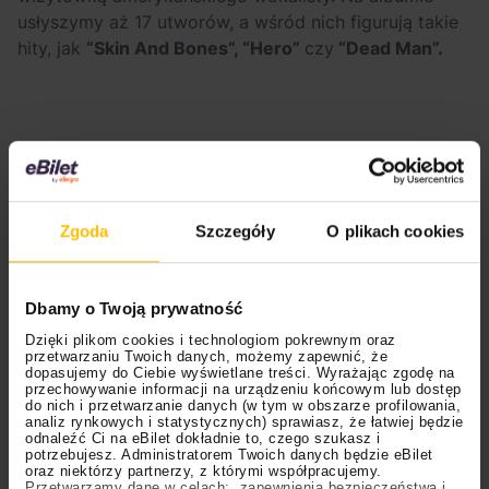
usłyszymy aż 17 utworów, a wśród nich figurują takie
hity, jak
“Skin And Bones”, “Hero”
czy
“Dead Man”.
Zgoda
Szczegóły
O plikach cookies
Dbamy o Twoją prywatność
Dzięki plikom cookies i technologiom pokrewnym oraz
przetwarzaniu Twoich danych, możemy zapewnić, że
Chociaż nadchodząca trasa odbywa się pod szyldem
dopasujemy do Ciebie wyświetlane treści. Wyrażając zgodę na
“The Dichotomy”
, to fani są pełni nadziei, że będą
przechowywanie informacji na urządzeniu końcowym lub dostęp
do nich i przetwarzanie danych (w tym w obszarze profilowania,
mogli usłyszeć na żywo nieco nowego materiału
analiz rynkowych i statystycznych) sprawiasz, że łatwiej będzie
odnaleźć Ci na eBilet dokładnie to, czego szukasz i
Davida
. Warto zaznaczyć, że wokalista sprezentował
potrzebujesz. Administratorem Twoich danych będzie eBilet
słuchaczom na walentynki EP-kę
“20 Years From
oraz niektórzy partnerzy, z którymi współpracujemy.
Przetwarzamy dane w celach: zapewnienia bezpieczeństwa i