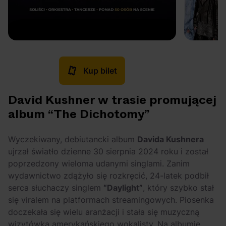
Kup bilet
David Kushner w trasie promującej
album “The Dichotomy”
Wyczekiwany, debiutancki album
Davida Kushnera
ujrzał światło dzienne 30 sierpnia 2024 roku i został
poprzedzony wieloma udanymi singlami. Zanim
wydawnictwo zdążyło się rozkręcić, 24-latek podbił
serca słuchaczy singlem
“Daylight”
, który szybko stał
się viralem na platformach streamingowych. Piosenka
doczekała się wielu aranżacji i stała się muzyczną
wizytówką amerykańskiego wokalisty. Na albumie