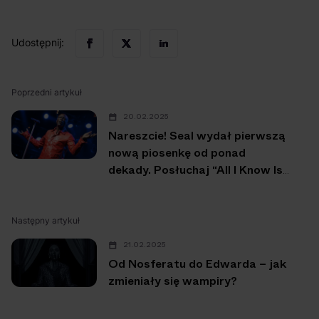
Udostępnij:
Poprzedni artykuł
20.02.2025
Nareszcie! Seal wydał pierwszą
nową piosenkę od ponad
dekady. Posłuchaj “All I Know Is
Now”
Następny artykuł
21.02.2025
Od Nosferatu do Edwarda – jak
zmieniały się wampiry?