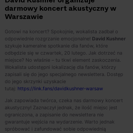
David Kushner organizuje
OFF Festival 2026 –
High Five: pięć
darmowy koncert akustyczny w
nocne koncerty
najciekawszych
Warszawie
warte uwagi!
wydarzeń w polskim
rapie [czerwiec i
Gotowi na koncert? Spokojnie, wokalista zadbał o
lipiec 2026]
odpowiednie rozgrzanie emocjonalne!
David Kushner
szykuje kameralne spotkanie dla fanów, które
odbędzie się w czwartek, 20 lutego. Jak dotrzeć na
miejsce? No właśnie – tu tkwi element zaskoczenia.
Wokalista udostępni lokalizację dla fanów, którzy
zapisali się do jego specjalnego newslettera. Dostęp
do jego skrzynki uzyskacie
tutaj:
https://link.fans/davidkushner-warsaw
Jak zapowiada twórca, czeka nas darmowy koncert
akustyczny! Zaznaczył jednak, że ilość miejsc jest
ograniczona, a zapisanie do newslettera nie
gwarantuje wejścia na wydarzenie. Warto jednak
spróbować i zafundować sobie odpowiednią