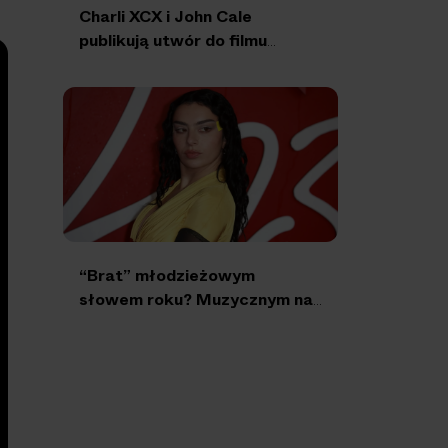
Charli XCX i John Cale
publikują utwór do filmu
“Wichrowe Wzgórza”
“Brat” młodzieżowym
słowem roku? Muzycznym na
pewno