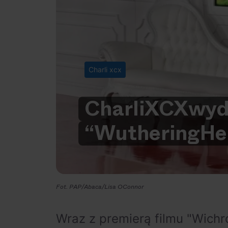
Charli xcx
Charli
XCX
wyd
“Wuthering
He
Fot. PAP/Abaca/Lisa OConnor
Wraz z premierą filmu "Wich