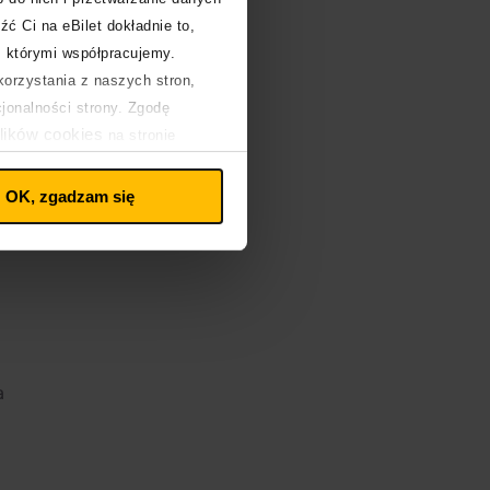
źć Ci na eBilet dokładnie to,
z którymi współpracujemy.
e
orzystania z naszych stron,
cjonalności strony. Zgodę
lików cookies
na stronie
OK, zgadzam się
a