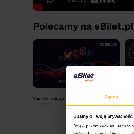
Polecamy na eBilet.pl
Zgoda
Voucher kinowy Helios
New 
Warszawa
Dbamy o Twoją prywatność
Dzięki plikom cookies i techno
wyświetlane treści. Wyrażając 