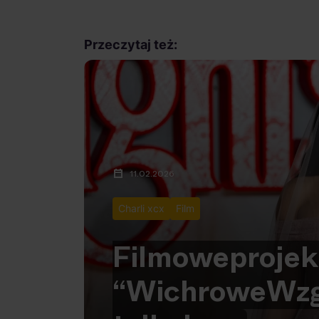
Przeczytaj też:
11.02.2026
Charli xcx
Film
Filmowe
projek
“Wichrowe
Wzg