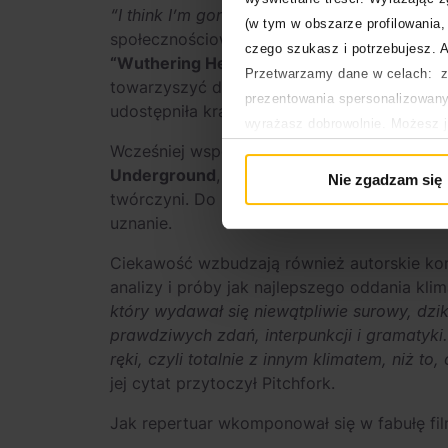
“I think I’m gonna die in this… house”
– ten 
(w tym w obszarze profilowania, 
społecznościowe. Fragment pochodzi z pios
czego szukasz i potrzebujesz. A
“Wuthering Heights”
.
Charli XCX
już kilka 
Przetwarzamy dane w celach: za
towarzyszyć debiut ścieżki dźwiękowej. Woka
prezentowania spersonalizowanyc
udostępniła krążek wzbogacony o 13 nowyc
wyrażasz dobrowolnie. Możesz 
głównej. Wycofanie zgody nie w
Wcześniej wspomniany utwór jest wynikiem
Polityka prywatności
Underground
, którym jest
John Cale
. Jak s
Nie zgadzam się
Polityka plików cookies
twórczyni. Do piosenki
“Eyes of the World”
uznanie.
Ciekawość wzbudzają również autorskie k
analizy i próby jak najlepszego oddania klim
który wydawał się niewątpliwie surowy, dziki,
prawdziwych zdań, interpunkcji i gramatyki
ręki, czyli totalnie z innym klimatem, niż 
jej cytat przytoczył Pitchfork.
Jak repertuar wkomponował się w fabułę fil