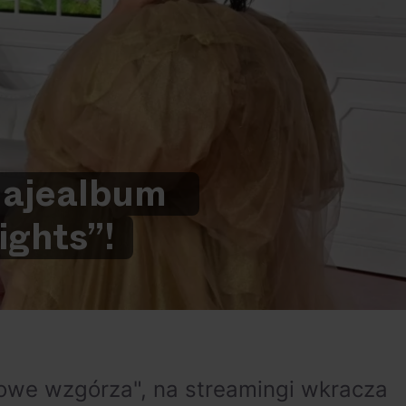
aje
album
ights”!
rowe wzgórza", na streamingi wkracza