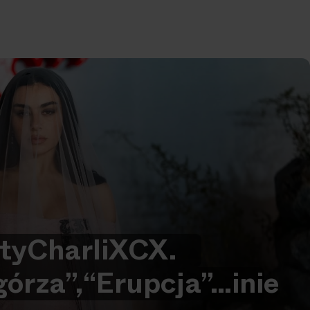
ty
Charli
XCX.
órza”,
“Erupcja”…
i
nie