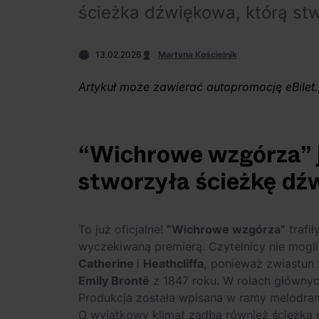
ścieżka dźwiękowa, którą stw
13.02.2026
Martyna Kościelnik
Artykuł może zawierać autopromocję eBilet.
“Wichrowe wzgórza” j
stworzyła ścieżkę dź
To już oficjalne!
“Wichrowe wzgórza”
trafił
wyczekiwaną premierą. Czytelnicy nie mogli 
Catherine
i
Heathcliffa,
ponieważ zwiastun z
Emily Brontë
z 1847 roku. W rolach główn
Produkcja została wpisana w ramy melodram
O wyjątkowy klimat zadba również ścieżka 