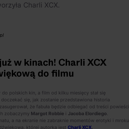
orzyła Charli XCX.
pl
uż w kinach! Charli XCX
więkową do filmu
y do polskich kin, a film od kilku miesięcy stał się
doczekać się, jak zostanie przedstawiona historia
asugerował, że fabuła będzie odbiegać od treści powieśc
ych zobaczymy
Margot Robbie
i
Jacoba Elordiego
.
atu, a na ekranie nie zabraknie momentów erotyki i mroku
dźwiękowa, której autorką jest
Charli XCX
.