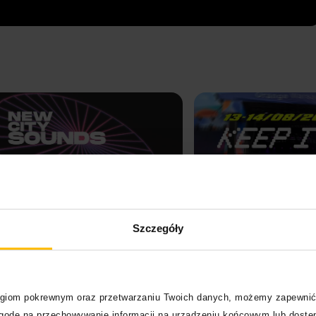
Szczegóły
City Sounds
Orange Warsaw Festival 
logiom pokrewnym oraz przetwarzaniu Twoich danych, możemy zapewnić
zgodę na przechowywanie informacji na urządzeniu końcowym lub dostęp