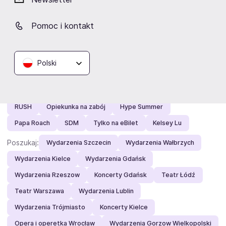
Zobacz też
Pomoc i kontakt
Polecamy:
Editors
PRO8L3M
Droga Do Boga
TOP of the TOP
Jimmy Carr
Pół żartem…
Pucio Na Wsi
Epic Rock
Od Nowa Festiwal
Gilla Band
Polski
ATB
Igo na hali
TOREWAR
Son Lux
Moby
Factory of Sound
FAME 32
Polska Noc Kabaretowa
RUSH
Opiekunka na zabój
Hype Summer
Papa Roach
SDM
Tylko na eBilet
Kelsey Lu
Poszukaj:
Wydarzenia Szczecin
Wydarzenia Wałbrzych
Wydarzenia Kielce
Wydarzenia Gdańsk
Wydarzenia Rzeszow
Koncerty Gdańsk
Teatr Łódź
Teatr Warszawa
Wydarzenia Lublin
Wydarzenia Trójmiasto
Koncerty Kielce
Opera i operetka Wrocław
Wydarzenia Gorzow Wielkopolski