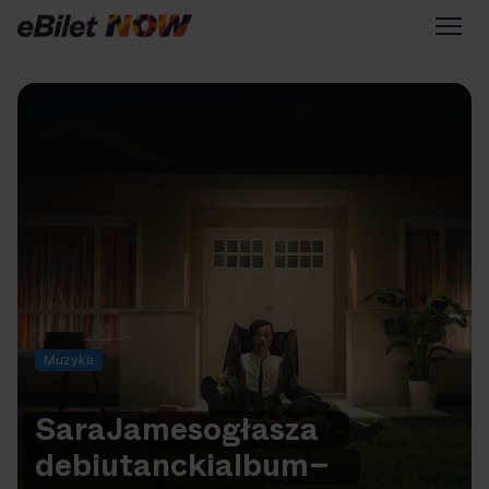
Tylko na eBilet
Zapisz się na newsletter
Przejdź na eBilet.pl
Warto sprawdzić na eBilet
NOW
Scena Główna
Scena Impostora
Muzyka
Historia jednej piosenki
Poza nurtem
Sara
James
ogłasza
Poznaj Polskę
Kultura Osobista
debiutancki
album
–