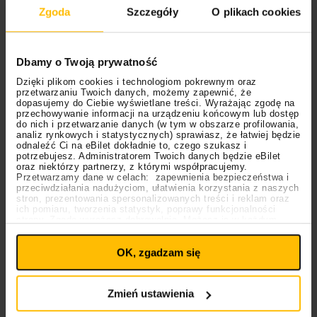
wsparciem.
Zgoda
Szczegóły
O plikach cookies
“Piosenka jest o mojej cudownej
Dbamy o Twoją prywatność
babci, której już nie ma ze mną. To
Dzięki plikom cookies i technologiom pokrewnym oraz
przetwarzaniu Twoich danych, możemy zapewnić, że
moje wspomnienie, które na
dopasujemy do Ciebie wyświetlane treści. Wyrażając zgodę na
przechowywanie informacji na urządzeniu końcowym lub dostęp
zawsze zostanie w moim sercu i
do nich i przetwarzanie danych (w tym w obszarze profilowania,
analiz rynkowych i statystycznych) sprawiasz, że łatwiej będzie
uczucia, które mi towarzyszą
odnaleźć Ci na eBilet dokładnie to, czego szukasz i
potrzebujesz. Administratorem Twoich danych będzie eBilet
przez moją drogę. Chciałam
oraz niektórzy partnerzy, z którymi współpracujemy.
Przetwarzamy dane w celach: zapewnienia bezpieczeństwa i
nagrać tę piosenkę, ponieważ moja
przeciwdziałania nadużyciom, ułatwienia korzystania z naszych
stron, prezentowania spersonalizowanych treści i reklam oraz
babcia była jedną z
ich pomiaru, tworzenia statystyk, poprawy funkcjonalności
strony. Zgodę wyrażasz dobrowolnie. Możesz ją w każdym
Ustawienia
najważniejszych osób w moim
momencie wycofać lub ponowić pod linkiem
plików cookies
na stronie głównej. Wycofanie zgody nie
życiu i dzięki niej jestem taką a nie
OK, zgadzam się
wpływa na legalność uprzedniego przetwarzania.
Polityka prywatności
Polityka plików cookies
inną osobą. Ta piosenka to trochę
Zmień ustawienia
taka pamiątka. Coś na zawsze