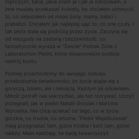
mężczyzn, takie, jakie znam ja i jak je odczuwam, a
inne musiały przekazać kobiety, bo chciałem uchwycić
to, co usłyszałem od mojej żony, mamy, babci i
prababci. Chciałem jak najlepiej ująć to, co one czuły. I
tak płyta stała się podróżą przez życie. Zaczyna się
od niezgody na zastaną rzeczywistość, co
fantastycznie wyraża w “Świcie” Piotrek Zioła z
Laboratorium Pieśni, które niesamowicie podbija
nastrój buntu.
Później przechodzimy do swojego rodzaju
przebudzenia świadomości, że życie wiąże się z
goryczą, bólem, ale i miłością. Każdym jej odcieniem.
Miłość potrafi nas uskrzydlać, ale też rozrywać. Uczyć
pożegnań, jak w pieśni Natalii Grosiak i Marcina
Wyrostka. Nie chcę uciekać od tego, co w życiu
gorzkie, co trudne, co smutne. “Pieśni Współczesne”
mają przygniatać tam, gdzie trzeba i koić tam, gdzie
należy. Mam nadzieję, że będą towarzyszyć