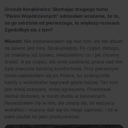
OFF Festival 2026 –
High Five: pięć
Urszula Korąkiewicz: Słuchając drugiego tomu
nocne koncerty
najciekawszych
“Pieśni Współczesnych” odniosłam wrażenie, że to,
warte uwagi!
wydarzeń w polskim
co go odróżnia od pierwszego, to większy rozmach.
rapie [czerwiec i
Zgodziłbyś się z tym?
lipiec 2026]
Miuosh:
Nie zastanawiałem się nad tym, ale ten album
na pewno jest inny. Spokojniejszy. Po części dlatego,
że znaliśmy już boisko, wiedzieliśmy co i jak chcemy
zrobić. A po części, dla mnie osobiście, praca nad nim
była znacznie bardziej komfortowa. Przy pierwszym
tomie najeździłem się po Polsce, bo praktycznie
każdy z wokalistów nagrywał gdzie indziej. Ten tom
jest mniej szarpany, mniej agresywny. Powstawał
niemal domowo, w moim studiu w Katowicach.
Nasiedziałem się w nim, ale cieszę się, że wszyscy
wokaliści i muzycy dali się do niego zaprosić. I że w
pełni zaufali mi jako producentowi.