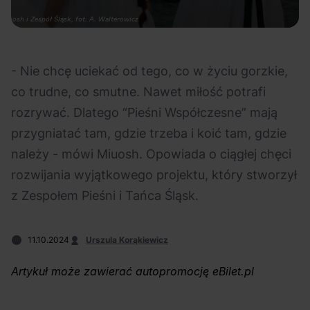
Na czasie
Muiosh i Zespół Śląsk, fot. A. Walterowicz
- Nie chcę uciekać od tego, co w życiu gorzkie,
co trudne, co smutne. Nawet miłość potrafi
rozrywać. Dlatego “Pieśni Współczesne” mają
06.08.2026
05.08.2026
Polecane
Scena Impostora
eBilet
Festiwal
przygniatać tam, gdzie trzeba i koić tam, gdzie
Kto jest
Aplikacja
należy - mówi Miuosh. Opowiada o ciągłej chęci
prawdziwym fanem
KAMAAAN nową
rozwijania wyjątkowego projektu, który stworzył
Chivasa?
inicjatywą eBilet
z Zespołem Pieśni i Tańca Śląsk.
jednoczącą fanów
11.10.2024
Urszula Korąkiewicz
Artykuł może zawierać autopromocję eBilet.pl
04.08.2026
04.08.2026
Festiwal
OFF Festival
High Five
Polecane