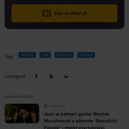
Kup na eBilet.pl
Wywiad
Folk
Koncerty
Muzyka
Tagi:
Udostępnij:
Poprzedni artykuł
11.10.2024
Jazz w pełnym gazie: Wojtek
Mazolewski o albumie “Beautiful
People” i międzynarodowej