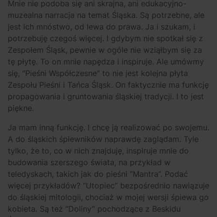
Mnie nie podoba się ani skrajna, ani edukacyjno-
muzealna narracja na temat Śląska. Są potrzebne, ale
jest ich mnóstwo, od lewa do prawa. Ja i szukam, i
potrzebuję czegoś więcej. I gdybym nie spotkał się z
Zespołem Śląsk, pewnie w ogóle nie wziąłbym się za
tę płytę. To on mnie napędza i inspiruje. Ale umówmy
się, “Pieśni Współczesne” to nie jest kolejna płyta
Zespołu Pieśni i Tańca Śląsk. On faktycznie ma funkcję
propagowania i gruntowania śląskiej tradycji. I to jest
piękne.
Ja mam inną funkcję. I chcę ją realizować po swojemu.
A do śląskich śpiewników naprawdę zaglądam. Tyle
tylko, że to, co w nich znajduję, inspiruje mnie do
budowania szerszego świata, na przykład w
teledyskach, takich jak do pieśni “Mantra”. Podać
więcej przykładów? “Utopiec” bezpośrednio nawiązuje
do śląskiej mitologii, chociaż w mojej wersji śpiewa go
kobieta. Są też “Doliny” pochodzące z Beskidu