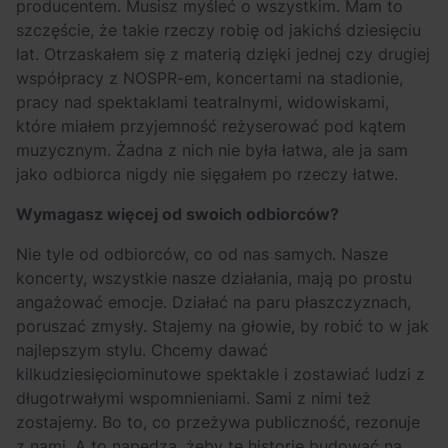
producentem. Musisz myśleć o wszystkim. Mam to
szczęście, że takie rzeczy robię od jakichś dziesięciu
lat. Otrzaskałem się z materią dzięki jednej czy drugiej
współpracy z NOSPR-em, koncertami na stadionie,
pracy nad spektaklami teatralnymi, widowiskami,
które miałem przyjemność reżyserować pod kątem
muzycznym. Żadna z nich nie była łatwa, ale ja sam
jako odbiorca nigdy nie sięgałem po rzeczy łatwe.
Wymagasz więcej od swoich odbiorców?
Nie tyle od odbiorców, co od nas samych. Nasze
koncerty, wszystkie nasze działania, mają po prostu
angażować emocje. Działać na paru płaszczyznach,
poruszać zmysły. Stajemy na głowie, by robić to w jak
najlepszym stylu. Chcemy dawać
kilkudziesięciominutowe spektakle i zostawiać ludzi z
długotrwałymi wspomnieniami. Sami z nimi też
zostajemy. Bo to, co przeżywa publiczność, rezonuje
z nami. A to napędza, żeby tę historię budować na