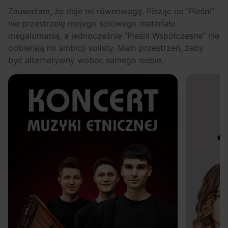
Zauważam, że daje mi równowagę. Pisząc na “Pieśni”
nie przestrzelę mojego solowego materiału
megalomanią, a jednocześnie “Pieśni Współczesne” nie
odbierają mi ambicji solisty. Mam przestrzeń, żeby
być alternatywny wobec samego siebie.