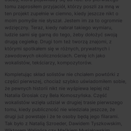
tomu zaprosiłem przyjaciół, którzy poszli za mną w
ten projekt zupełnie w ciemno, kiedy jeszcze nikt o
moim pomyśle nie słyszał. Jestem im za to ogromnie
wdzięczny. Teraz, kiedy nabrał takiego wymiaru,
ludzie sami się garną do tego, żeby dołożyć swoją
drugą cegiełkę. Drugi tom też tworzą znajomi, z
którymi spotkałem się w różnych, prywatnych i
zawodowych okolicznościach. Cenię ich jako
wokalistów, tekściarzy, kompozytorów.
Kompletując skład solistów nie chciałem powtórki z
części pierwszej, chociaż szybko uświadomiłem sobie,
że pewnych historii nikt nie wyśpiewa lepiej niż
Natalia Grosiak czy Bela Komoszyńska. Część
wokalistów wzięła udział w drugiej trasie pierwszego
tomu, kiedy publiczność nie wiedziała jeszcze, że
drugi już powstaje i że te osoby będą jego filarami.
Tak było z Natalią Szroeder, Dawidem Tyszkowskim,
Wiktorem Waligórą czy Maćkiem Musiałowskim.