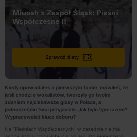
Miuosh x Zespół Śląsk: Pieśni
Współczesne II
Sprawdź bilety
Kiedy opowiadałeś o pierwszym tomie, mówiłeś, że
jeśli chodzi o wokalistów, tworzyły go twoim
zdaniem najciekawsze głosy w Polsce, a
jednocześnie twoi przyjaciele. Jak było tym razem?
Wypracowałeś klucz doboru?
Na “Pieśniach Współczesnych” w zasadzie nie ma
osoby, która pojawiłaby się ad hoc. Do pierwszego