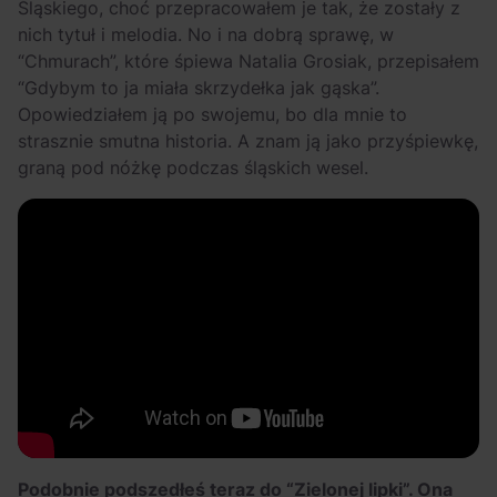
Śląskiego, choć przepracowałem je tak, że zostały z
nich tytuł i melodia. No i na dobrą sprawę, w
“Chmurach”, które śpiewa Natalia Grosiak, przepisałem
“Gdybym to ja miała skrzydełka jak gąska”.
Opowiedziałem ją po swojemu, bo dla mnie to
strasznie smutna historia. A znam ją jako przyśpiewkę,
graną pod nóżkę podczas śląskich wesel.
Podobnie podszedłeś teraz do “Zielonej lipki”. Ona