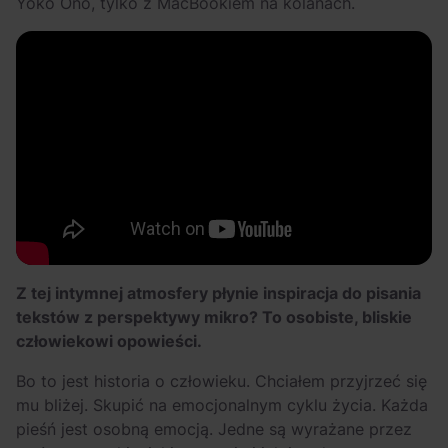
Yoko Ono, tylko z MacBookiem na kolanach.
Z tej intymnej atmosfery płynie inspiracja do pisania
tekstów z perspektywy mikro? To osobiste, bliskie
człowiekowi opowieści.
Bo to jest historia o człowieku. Chciałem przyjrzeć się
mu bliżej. Skupić na emocjonalnym cyklu życia. Każda
pieśń jest osobną emocją. Jedne są wyrażane przez