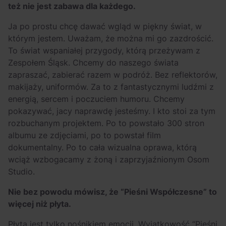
też nie jest zabawa dla każdego.
Ja po prostu chcę dawać wgląd w piękny świat, w
którym jestem. Uważam, że można mi go zazdrościć.
To świat wspaniałej przygody, którą przeżywam z
Zespołem Śląsk. Chcemy do naszego świata
zapraszać, zabierać razem w podróż. Bez reflektorów,
makijaży, uniformów. Za to z fantastycznymi ludźmi z
energią, sercem i poczuciem humoru. Chcemy
pokazywać, jacy naprawdę jesteśmy. I kto stoi za tym
rozbuchanym projektem. Po to powstało 300 stron
albumu ze zdjęciami, po to powstał film
dokumentalny. Po to cała wizualna oprawa, którą
wciąż wzbogacamy z żoną i zaprzyjaźnionym Osom
Studio.
Nie bez powodu mówisz, że “Pieśni Współczesne” to
więcej niż płyta.
Płyta jest tylko nośnikiem emocji. Wyjątkowość “Pieśni