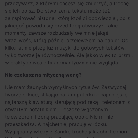
przeżywasz, z którymi chcesz się zmierzyć, a trochę
się ich boisz. Do stworzenia tekstu może też
zainspirować historia, którą ktoś ci opowiedział, bo z
jakiegoś powodu się przed tobą otworzył. Takie
momenty zawsze rozbudzały we mnie jakąś
wrażliwość, którą później przelewałem na papier. Od
kilku lat nie piszę już muzyki do gotowych tekstów,
tylko tworzę je równocześnie. Ale jakkolwiek to brzmi,
w praktyce wcale tak romantycznie nie wygląda.
Nie czekasz na mityczną wenę?
Nie mam żadnych wymyślnych rytuałów. Zazwyczaj
tworzę szkice, klikając na komputerku z najmniejszą,
najtańszą klawiaturą sterującą pod ręką i telefonem z
otwartym notatnikiem. I jeszcze włączonym
telewizorem i żoną pracującą obok. Nic mi nie
przeszkadza. A najchętniej pracuję w łóżku.
Wyglądamy wtedy z Sandrą trochę jak John Lennon i