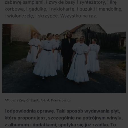
zabawę samplami. I zwykłe basy i syntezatory, i lirę
korbową, i gadulkę, i nykloharfę, i buzuk,i i mandolinę,
i wiolonczelę, i skrzypce. Wszystko na raz.
Miuosh i Zespół Śląsk, fot. A. Walterowicz
I odpowiednią oprawę. Taki sposób wydawania płyt,
który proponujesz, szczególnie na potrójnym winylu,
z albumem i dodatkami, spotyka się już rzadko. To