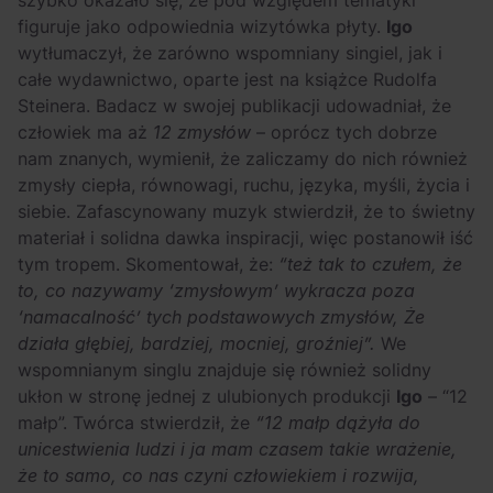
szybko okazało się, że pod względem tematyki
figuruje jako odpowiednia wizytówka płyty.
Igo
wytłumaczył, że zarówno wspomniany singiel, jak i
całe wydawnictwo, oparte jest na książce Rudolfa
Steinera. Badacz w swojej publikacji udowadniał, że
człowiek ma aż
12 zmysłów
– oprócz tych dobrze
nam znanych, wymienił, że zaliczamy do nich również
zmysły ciepła, równowagi, ruchu, języka, myśli, życia i
siebie. Zafascynowany muzyk stwierdził, że to świetny
materiał i solidna dawka inspiracji, więc postanowił iść
tym tropem. Skomentował, że:
“też tak to czułem, że
to, co nazywamy ‘zmysłowym’ wykracza poza
‘namacalność’ tych podstawowych zmysłów, Że
działa głębiej, bardziej, mocniej, groźniej”.
We
wspomnianym singlu znajduje się również solidny
ukłon w stronę jednej z ulubionych produkcji
Igo
– “12
małp”. Twórca stwierdził, że
“12 małp dążyła do
unicestwienia ludzi i ja mam czasem takie wrażenie,
że to samo, co nas czyni człowiekiem i rozwija,