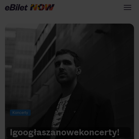
Tylko na eBilet
Zapisz się na newsletter
Przejdź na eBilet.pl
Warto sprawdzić na eBilet
NOW
Scena Główna
Scena Impostora
Historia jednej piosenki
Poza nurtem
Koncerty
Poznaj Polskę
Kultura Osobista
Igo
ogłasza
nowe
koncerty!