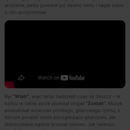
wrażenie, jakby powstał już dawno temu i nagle sobie
o nim przypomniał.
Był
“Wiatr”,
więc teraz nadszedł czas na deszcz – w
końcu w takiej aurze powstał singiel
“Zostań”.
Muzyk
poszukiwał wówczas prostego, gitarowego rytmu, z
którym poradzi sobie początkujący gitarzysta, ale
jednocześnie będzie brzmiał rasowo. Jak twierdzi,