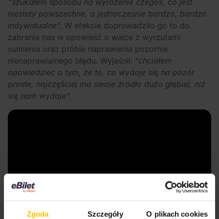
“szukałem sposobu na wyrażenie czegoś, co jest
niestety powszechne, a jednocześnie bardzo, bardzo
indywidualne”.
W efekcie doprowadziło go to do
zabrania nas w opowieść o walce z wyrzutami
sumienia oraz próbie naprawienia pozornie
nienaprawialnego błędu. Wyjaśnił:
“chciałem
opowiedzieć o tym, że to, co wydaje się na pozór
proste, najczęściej ma swoje źródło dużo głębiej, niż
się nam wydaje”.
Zgoda
Szczegóły
O plikach cookies