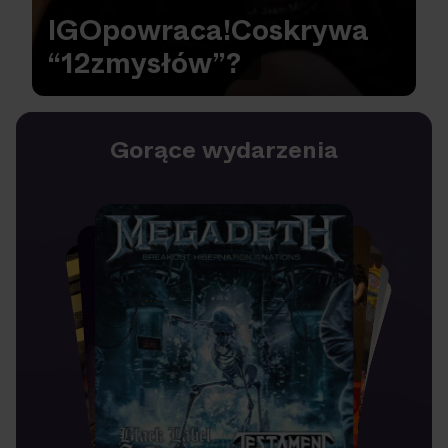
IGO
powraca!
Co
skrywa
“12
zmysłów”?
Gorące wydarzenia