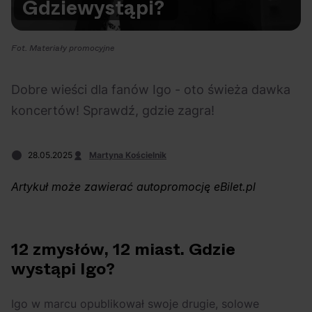
Gdzie
wystąpi?
Na czasie
Fot. Materiały promocyjne
Dobre wieści dla fanów Igo - oto świeża dawka
koncertów! Sprawdź, gdzie zagra!
06.08.2026
05.08.2026
Polecane
Scena Impostora
eBilet
Festiwal
Kto jest
Aplikacja
28.05.2025
Martyna Kościelnik
prawdziwym fanem
KAMAAAN nową
Chivasa?
inicjatywą eBilet
Artykuł może zawierać autopromocję eBilet.pl
jednoczącą fanów
12 zmysłów, 12 miast. Gdzie
wystąpi Igo?
04.08.2026
04.08.2026
Festiwal
OFF Festival
High Five
Polecane
Igo w marcu opublikował swoje drugie, solowe