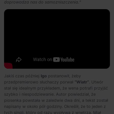
doprowadza nas do samozniszczenia.”
Jakiś czas później
Igo
postanowił, żeby
przedpremierowo słuchaczy porwał
“Wiatr”
. Utwór
stał się idealnym przykładem, że wena potrafi przyjść
szybko i niespodziewanie. Autor powiedział, że
piosenka powstała w zaledwie dwa dni, a tekst został
napisany w około pół godziny. Określił, że to jeden z
tych singli, który od razu wypływa z wnętrza. Miał