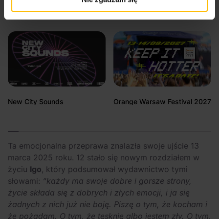
Polecamy na eBilet.pl
New City Sounds
Orange Warsaw Festival 2027
Ta emocjonalna przeprawa znalazła swoje ujście 13
marca 2025 roku. 12 stało się nowym rozdziałem w
życiu
Igo
, który podsumował wydawnictwo tymi
słowami:
“każdy ma swoje dobre i gorsze strony,
życie składa się z dobrych i złych emocji, i ja się
żadnych z nich już nie boję. Piszę o tym, że kocham i
że pożądam. O tym, że tęsknię albo jestem zły. O tym,