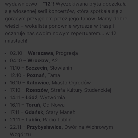
OFF Festival 2026 –
High Five: pięć
wydawnictwo –
“12”!
Wyczekiwana płyta doczekała
nocne koncerty
najciekawszych
się wiosennej serii koncertów, która spotkała się z
warte uwagi!
wydarzeń w polskim
gorącym przyjęciem przez jego fanów. Mamy dobre
wieści – wokalista ponownie wyrusza w trasę i
rapie [czerwiec i
oczaruje nas swoim nowym repertuarem… w 12
lipiec 2026]
miastach!
02.10 –
Warszawa
, Progresja
04.10 –
Wrocław
, A2
11.10 –
Szczecin
, Słowianin
12.10 –
Poznań
, Tama
16.10 –
Katowice
, Miasto Ogrodów
17.10 –
Rzeszów
, Strefa Kultury Studenckiej
14.11 –
Łódź
, Wytwórnia
16.11 –
Toruń
, Od Nowa
17.11 –
Gdańsk
, Stary Maneż
21.11 –
Lublin
, Radio Lublin
22.11 –
Przybysławice
, Dwór na Wichrowym
Wzgórzu