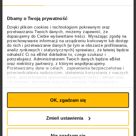
W walentynki muzyk postanowił, że rzuci
“Kości”
… na
portale streamingowe.
Igo
przyznał, że utwór jest
Dbamy o Twoją prywatność
zainspirowany wszystkimi silnymi kobietami, które są
Dzięki plikom cookies i technologiom pokrewnym oraz
przetwarzaniu Twoich danych, możemy zapewnić, że
w jego rodzinie. Twierdzi, że wychował się w
dopasujemy do Ciebie wyświetlane treści. Wyrażając zgodę na
środowisku, gdzie kobiety dążyły do sukcesów, być
przechowywanie informacji na urządzeniu końcowym lub dostęp
do nich i przetwarzanie danych (w tym w obszarze profilowania,
niezależnymi, mądrymi, wykształconymi i pięknymi na
analiz rynkowych i statystycznych) sprawiasz, że łatwiej będzie
odnaleźć Ci na eBilet dokładnie to, czego szukasz i
własnych zasadach.
potrzebujesz. Administratorem Twoich danych będzie eBilet
oraz niektórzy partnerzy, z którymi współpracujemy.
Przetwarzamy dane w celach: zapewnienia bezpieczeństwa i
przeciwdziałania nadużyciom, ułatwienia korzystania z naszych
stron, prezentowania spersonalizowanych treści i reklam oraz
ich pomiaru, tworzenia statystyk, poprawy funkcjonalności
strony. Zgodę wyrażasz dobrowolnie. Możesz ją w każdym
Ustawienia
momencie wycofać lub ponowić pod linkiem
plików cookies
na stronie głównej. Wycofanie zgody nie
OK, zgadzam się
wpływa na legalność uprzedniego przetwarzania.
Polityka prywatności
Polityka plików cookies
Zmień ustawienia
Nie zgadzam się