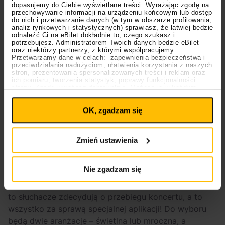
“Wielka woda”. To zapowiedź albumu “Niech żyje
dopasujemy do Ciebie wyświetlane treści. Wyrażając zgodę na
przechowywanie informacji na urządzeniu końcowym lub dostęp
bal”
do nich i przetwarzanie danych (w tym w obszarze profilowania,
analiz rynkowych i statystycznych) sprawiasz, że łatwiej będzie
odnaleźć Ci na eBilet dokładnie to, czego szukasz i
potrzebujesz. Administratorem Twoich danych będzie eBilet
oraz niektórzy partnerzy, z którymi współpracujemy.
Przetwarzamy dane w celach: zapewnienia bezpieczeństwa i
przeciwdziałania nadużyciom, ułatwienia korzystania z naszych
stron, prezentowania spersonalizowanych treści i reklam oraz
ich pomiaru, tworzenia statystyk, poprawy funkcjonalności
strony. Zgodę wyrażasz dobrowolnie. Możesz ją w każdym
Ustawienia
momencie wycofać lub ponowić pod linkiem
plików cookies
na stronie głównej. Wycofanie zgody nie
OK, zgadzam się
wpływa na legalność uprzedniego przetwarzania.
Polityka prywatności
Polityka plików cookies
Zmień ustawienia
Kolejnym intrygującym projektem jest
Światło i
Nie zgadzam się
MRock
, czyli kooperacja
Katarzyny Nosowskiej i
Piotra Roguckiego
. Czeka nas zupełnie coś nowego –
to słuchacze zdecydują o przebiegu koncertu, a to
wszystko za sprawą specjalnej aplikacji! Do wyboru
będą dwie aranżacje – świetlna lub mroczna, a