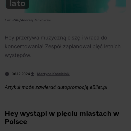
lato
Na czasie
Fot. PAP/Andrzej Jackowski
Hey przerywa muzyczną ciszę i wraca do
koncertowania! Zespół zaplanował pięć letnich
06.08.2026
05.08.2026
Polecane
Scena Impostora
eBilet
Festiwal
występów.
Kto jest
Aplikacja
prawdziwym fanem
KAMAAAN nową
06.12.2024
Martyna Kościelnik
Chivasa?
inicjatywą eBilet
jednoczącą fanów
Artykuł może zawierać autopromocję eBilet.pl
Hey wystąpi w pięciu miastach w
Polsce
04.08.2026
04.08.2026
Festiwal
OFF Festival
High Five
Polecane