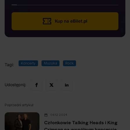
Kup na eBilet.pl
Koncerty
Muzyka
Rock
Tagi:
Udostępnij:
Poprzedni artykuł
06.12.2024
Członkowie Talking Heads i King
Crimson na wspólnym koncercie