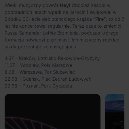
OFF Festival 2026 –
High Five: pięć
Wielki muzyczny powrót
Hey!
Chociaż zespół w
nocne koncerty
najciekawszych
poprzednich latach wpadł na Jarocin i świętował w
warte uwagi!
wydarzeń w polskim
Spodku 30-lecie debiutanckiego krążka
“Fire”
, to od 7
rapie [czerwiec i
lat nie koncertował regularnie. Teraz czas to zmienić!
lipiec 2026]
Rusza Santander Letnie Brzmienia, podczas którego
formacja odwiedzi pięć miast. Ich muzyczny rozkład
jazdy prezentuje się następująco:
4.07 – Kraków, Lotnisko Rakowice-Czyżyny
11.07 – Wrocław, Pola Marsowe
8.08 – Warszawa, Tor Służewiec
22.08 – Gdańsk, Plac Zebrań Ludowych
29.08 – Poznań, Park Cytadela