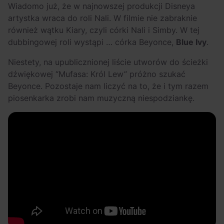
Wiadomo już, że w najnowszej produkcji Disneya
artystka wraca do roli Nali. W filmie nie zabraknie
również wątku Kiary, czyli córki Nali i Simby. W tej
dubbingowej roli wystąpi … córka Beyonce,
Blue Ivy
.
Niestety, na upublicznionej liście utworów do ścieżki
dźwiękowej “Mufasa: Król Lew” próżno szukać
Beyonce. Pozostaje nam liczyć na to, że i tym razem
piosenkarka zrobi nam muzyczną niespodziankę.