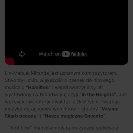
Lin-Manuel Miranda jest uznanym kompozytorem.
Stworzył m.in. większość piosenek do hitowego
musicalu
“Hamilton”
i współtworzył inny hit
wystawiony na Broadwayu, czyli
“In the Heights”
. Już
wcześniej współpracował też z Disneyem, tworząc
muzykę do animowanych hitów – choćby
“Vaiana:
Skarb oceanu”
i
“Nasze magiczne Encanto”
.
– “Król Lew” ma niesamowitą muzyczną spuściznę.