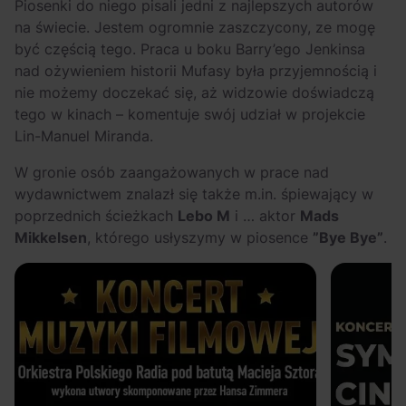
Piosenki do niego pisali jedni z najlepszych autorów
na świecie. Jestem ogromnie zaszczycony, ze mogę
być częścią tego. Praca u boku Barry’ego Jenkinsa
nad ożywieniem historii Mufasy była przyjemnością i
nie możemy doczekać się, aż widzowie doświadczą
tego w kinach – komentuje swój udział w projekcie
Lin-Manuel Miranda.
W gronie osób zaangażowanych w prace nad
wydawnictwem znalazł się także m.in. śpiewający w
poprzednich ścieżkach
Lebo M
i … aktor
Mads
Mikkelsen
, którego usłyszymy w piosence
”Bye Bye”
.