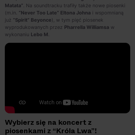
Matata”
. Na soundtracku trafiły także nowe piosenki
(m.in.
“Never Too Late” Eltona Johna
i wspomnianą
już
“Spirit” Beyonce
), w tym pięć piosenek
wyprodukowanych przez
Pharrella Williamsa
w
wykonaniu
Lebo M
.
Wybierz się na koncert z
piosenkami z “Króla Lwa”!