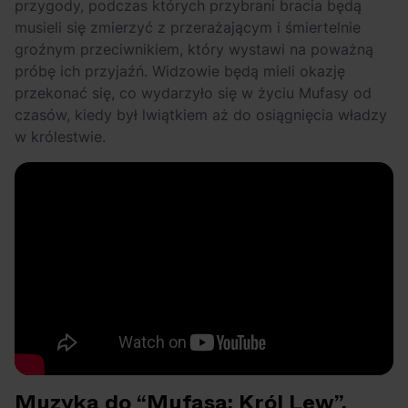
przygody, podczas których przybrani bracia będą
musieli się zmierzyć z przerażającym i śmiertelnie
groźnym przeciwnikiem, który wystawi na poważną
próbę ich przyjaźń. Widzowie będą mieli okazję
przekonać się, co wydarzyło się w życiu Mufasy od
czasów, kiedy był lwiątkiem aż do osiągnięcia władzy
w królestwie.
Muzyka do “Mufasa: Król Lew”.