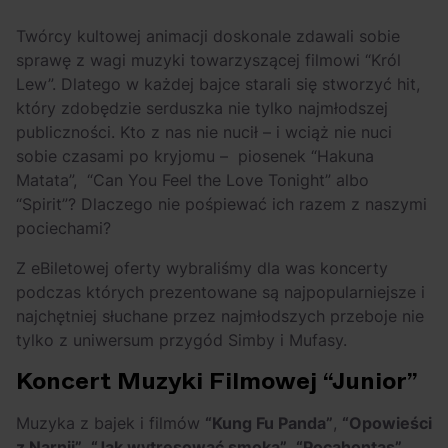
Twórcy kultowej animacji doskonale zdawali sobie
sprawę z wagi muzyki towarzyszącej filmowi “Król
Lew”. Dlatego w każdej bajce starali się stworzyć hit,
który zdobędzie serduszka nie tylko najmłodszej
publiczności. Kto z nas nie nucił – i wciąż nie nuci
sobie czasami po kryjomu – piosenek “Hakuna
Matata”, “Can You Feel the Love Tonight” albo
“Spirit”? Dlaczego nie pośpiewać ich razem z naszymi
pociechami?
Z eBiletowej oferty wybraliśmy dla was koncerty
podczas których prezentowane są najpopularniejsze i
najchętniej słuchane przez najmłodszych przeboje nie
tylko z uniwersum przygód Simby i Mufasy.
Koncert Muzyki Filmowej “Junior”
Muzyka z bajek i filmów
“Kung Fu Panda”
,
“Opowieści
z Narnii”
,
“Jak wytresować smoka”
,
“Pocahontas”
,