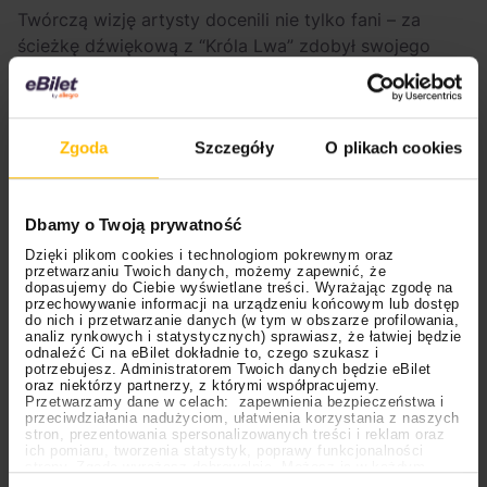
Twórczą wizję artysty docenili nie tylko fani – za
ścieżkę dźwiękową z “Króla Lwa” zdobył swojego
pierwszego Oscara, jedną nagrodę Tony i dwie
statuetki Grammy.
Zgoda
Szczegóły
O plikach cookies
Dbamy o Twoją prywatność
Dzięki plikom cookies i technologiom pokrewnym oraz
przetwarzaniu Twoich danych, możemy zapewnić, że
dopasujemy do Ciebie wyświetlane treści. Wyrażając zgodę na
przechowywanie informacji na urządzeniu końcowym lub dostęp
do nich i przetwarzanie danych (w tym w obszarze profilowania,
analiz rynkowych i statystycznych) sprawiasz, że łatwiej będzie
odnaleźć Ci na eBilet dokładnie to, czego szukasz i
potrzebujesz. Administratorem Twoich danych będzie eBilet
oraz niektórzy partnerzy, z którymi współpracujemy.
Przetwarzamy dane w celach: zapewnienia bezpieczeństwa i
Historia zniknięcia Lebo M.
przeciwdziałania nadużyciom, ułatwienia korzystania z naszych
stron, prezentowania spersonalizowanych treści i reklam oraz
ich pomiaru, tworzenia statystyk, poprawy funkcjonalności
Historia powstania utworu
“Circle of Life”
jest już
strony. Zgodę wyrażasz dobrowolnie. Możesz ją w każdym
Ustawienia
momencie wycofać lub ponowić pod linkiem