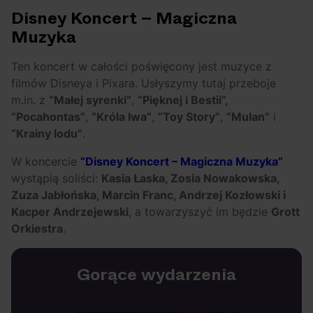
Disney Koncert – Magiczna
Muzyka
Ten koncert w całości poświęcony jest muzyce z
filmów Disneya i Pixara. Usłyszymy tutaj przeboje
m.in. z
“Małej syrenki”
,
“Pięknej i Bestii”,
“Pocahontas”
,
“Króla lwa”
,
“Toy Story”
,
“Mulan”
i
“Krainy lodu”
.
W koncercie
“Disney Koncert – Magiczna Muzyka”
wystąpią soliści:
Kasia Łaska, Zosia Nowakowska,
Zuza Jabłońska, Marcin Franc, Andrzej Kozłowski i
Kacper Andrzejewski
, a towarzyszyć im będzie
Grott
Orkiestra
.
Gorące wydarzenia