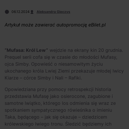
Arctic Monkeys i
Odkryj wyjątkowe
Bring Me The
atrakcje na drugi
06.12.2024
Aleksandra Gieczys
Horizon. Lustrzane
miesiąc wakacji!
Artykuł może zawierać autopromocję eBilet.pl
kariery zespołów z
Sheffield
“Mufasa: Król Lew”
wejdzie na ekrany kin 20 grudnia.
Prequel serii cofa się w czasie do młodości Mufasy,
ojca Simby. Opowieść o niesamowitym życiu
ukochanego króla Lwiej Ziemi przekazuje młodej lwicy
Kiarze – córce Simby i Nali – Rafiki.
Opowiedziana przy pomocy retrospekcji historia
przedstawia Mufasę jako osierocone, zagubione i
samotne lwiątko, którego los odmienia się wraz ze
spotkaniem sympatycznego rówieśnika o imieniu
Taka, będącego – jak się okazuje – dziedzicem
królewskiego lwiego tronu. Śledzić będziemy ich