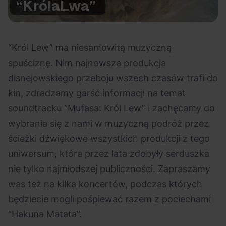
“Króla
Lwa”
Na czasie
“Król Lew” ma niesamowitą muzyczną
spuściznę. Nim najnowsza produkcja
disnejowskiego przeboju wszech czasów trafi do
kin, zdradzamy garść informacji na temat
06.08.2026
05.08.2026
Polecane
Scena Impostora
eBilet
Festiwal
Kto jest
Aplikacja
soundtracku “Mufasa: Król Lew” i zachęcamy do
prawdziwym fanem
KAMAAAN nową
wybrania się z nami w muzyczną podróż przez
Chivasa?
inicjatywą eBilet
ścieżki dźwiękowe wszystkich produkcji z tego
jednoczącą fanów
uniwersum, które przez lata zdobyły serduszka
nie tylko najmłodszej publiczności. Zapraszamy
was też na kilka koncertów, podczas których
będziecie mogli pośpiewać razem z pociechami
“Hakuna Matata”.
03.08.2026
30.07.2026
Bring Me The Horizon
Ciekawostki
Dla dzieci
Polecane