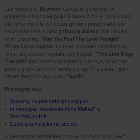
Jak wiadomo,
Beyonce
użyczyła głosu Nali w
remake’u klasycznej bajki Disneya z 2019 roku. Lwica
nie tylko mówiła wówczas głosem piosenkarki, ale
także wspólnie z Simbą (
Danny Glover
) zaśpiewała
m.in. piosenkę
“Can You Feel The Love Tonight”
.
Piosenkarka nagrała nie tylko piosenki na potrzeby
filmu, ale osobno wydała cały krążek
“The Lion King:
The Gift”
inspirowany produkcją Disneya. Utworem
promującym zarówno nową wersję “Króla Lwa”, jak i
album Beyonce był utwór
“Spirit”
.
Przeczytaj też:
Siekamy na plasterki śpiewająco!
Immersyjna “Akademia Pana Kleksa” w
TeatrzeCapitol!
Dziecięca klasyka na scenie!
A jaki będzie udział Beyonce w “Mufasa: Król Lew”?