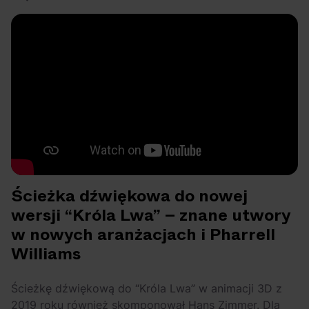
Ścieżka dźwiękowa do nowej
wersji “Króla Lwa” – znane utwory
w nowych aranżacjach i Pharrell
Williams
Ścieżkę dźwiękową do “Króla Lwa” w animacji 3D z
2019 roku również skomponował Hans Zimmer. Dla