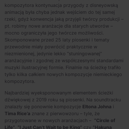
kompozytora kontynuacja przygody z disneyowską
animacją była chyba jednak wejściem do tej samej
rzeki, gdyż konwencja jaką przyjęli twórcy produkcji –
pt. robimy nowe aranżacje dla starych utworów –
mocno ograniczyła jego twórcze możliwości.
Skomponowane przed 25 laty piosenki i tematy
przewodnie miały powrócić praktycznie w
niezmienionej, jedynie lekko “stuningowanej”
aranżacyjnie i zgodnej ze współczesnymi standardami
muzyki ilustracyjnej formie. Finalnie na ścieżkę trafiło
tylko kilka całkiem nowych kompozycje niemieckiego
kompozytora.
Najbardziej wyeksponowanym elementem ścieżki
dźwiękowej z 2019 roku są piosenki. Na soundtracku
znalazły się ponownie kompozycje
Eltona Johna
i
Tima Rice’a
znane z pierwowzoru – tyle, że
przygotowane w nowych aranżacjach –
“Circle of
Life”
,
“I Just Can’t Wait to be King”
czy
“Hakuna