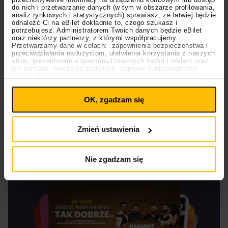
jakości mającego już sto lat potwierdzają odwiedzone
do nich i przetwarzanie danych (w tym w obszarze profilowania,
przez koszykarzy kraje, a także liczne wpisy do Księgi
analiz rynkowych i statystycznych) sprawiasz, że łatwiej będzie
odnaleźć Ci na eBilet dokładnie to, czego szukasz i
Rekordów Guinnessa. Stańcie się częścią tej
potrzebujesz. Administratorem Twoich danych będzie eBilet
niezwykłej historii!
oraz niektórzy partnerzy, z którymi współpracujemy.
Przetwarzamy dane w celach: zapewnienia bezpieczeństwa i
przeciwdziałania nadużyciom, ułatwienia korzystania z naszych
Sprawdź także
stron, prezentowania spersonalizowanych treści i reklam oraz
ich pomiaru, tworzenia statystyk, poprawy funkcjonalności
Co zapamiętamy z zakończonego Eurobasketu?
strony. Zgodę wyrażasz dobrowolnie. Możesz ją w każdym
Ustawienia
momencie wycofać lub ponowić pod linkiem
Rafał Juć, Polak w NBA. Ściągnął do zespołu
plików cookies
na stronie głównej. Wycofanie zgody nie
wielką gwiazdę, dziś ocenia szanse Polaków
OK, zgadzam się
wpływa na legalność uprzedniego przetwarzania.
Polityka prywatności
Polscy koszykarze rozpoczynają walkę o
Polityka plików cookies
Mistrzostwa Świata! Ruszyła sprzedaż biletów
Zmień ustawienia
Gorące wydarzenia
Nie zgadzam się