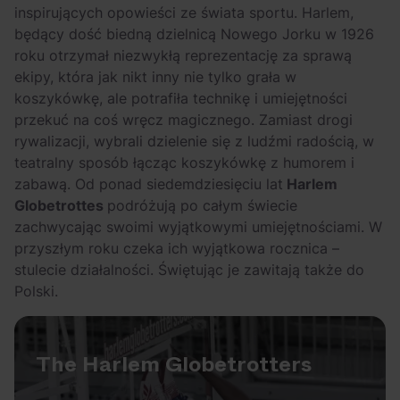
OFF Festival 2026 –
High Five: pięć
inspirujących opowieści ze świata sportu. Harlem,
nocne koncerty
najciekawszych
będący dość biedną dzielnicą Nowego Jorku w 1926
warte uwagi!
wydarzeń w polskim
roku otrzymał niezwykłą reprezentację za sprawą
ekipy, która jak nikt inny nie tylko grała w
rapie [czerwiec i
koszykówkę, ale potrafiła technikę i umiejętności
lipiec 2026]
przekuć na coś wręcz magicznego. Zamiast drogi
rywalizacji, wybrali dzielenie się z ludźmi radością, w
teatralny sposób łącząc koszykówkę z humorem i
zabawą.
Od ponad siedemdziesięciu lat
Harlem
Globetrottes
podróżują po całym świecie
zachwycając swoimi wyjątkowymi umiejętnościami. W
przyszłym roku czeka ich wyjątkowa rocznica –
stulecie działalności. Świętując je zawitają także do
Polski.
The Harlem Globetrotters