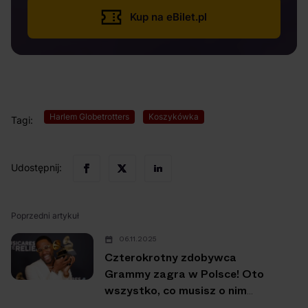
Kup na eBilet.pl
Harlem Globetrotters
Koszykówka
Tagi:
Udostępnij:
Poprzedni artykuł
06.11.2025
Czterokrotny zdobywca
Grammy zagra w Polsce! Oto
wszystko, co musisz o nim
wiedzieć