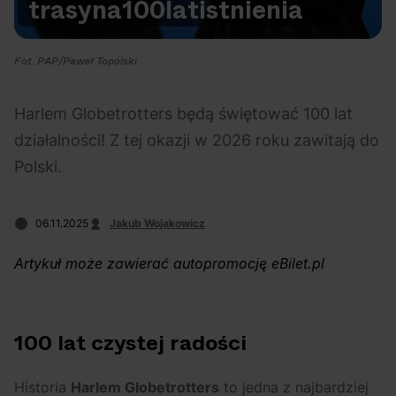
trasy
na
100
lat
istnienia
Na czasie
Fot. PAP/Paweł Topolski
Harlem Globetrotters będą świętować 100 lat
działalności! Z tej okazji w 2026 roku zawitają do
06.08.2026
05.08.2026
Polecane
Scena Impostora
eBilet
Festiwal
Polski.
Kto jest
Aplikacja
prawdziwym fanem
KAMAAAN nową
06.11.2025
Jakub Wojakowicz
Chivasa?
inicjatywą eBilet
jednoczącą fanów
Artykuł może zawierać autopromocję eBilet.pl
100 lat czystej radości
04.08.2026
04.08.2026
Festiwal
OFF Festival
High Five
Polecane
Historia
Harlem Globetrotters
to jedna z najbardziej