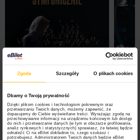
Zgoda
Szczegóły
O plikach cookies
Dbamy o Twoją prywatność
Dzięki plikom cookies i technologiom pokrewnym oraz
przetwarzaniu Twoich danych, możemy zapewnić, że
dopasujemy do Ciebie wyświetlane treści. Wyrażając zgodę na
przechowywanie informacji na urządzeniu końcowym lub dostęp
Kup bilet
do nich i przetwarzanie danych (w tym w obszarze profilowania,
analiz rynkowych i statystycznych) sprawiasz, że łatwiej będzie
odnaleźć Ci na eBilet dokładnie to, czego szukasz i
Lemmy Kilmister
zmarł w 2015 roku, co oznaczało
potrzebujesz. Administratorem Twoich danych będzie eBilet