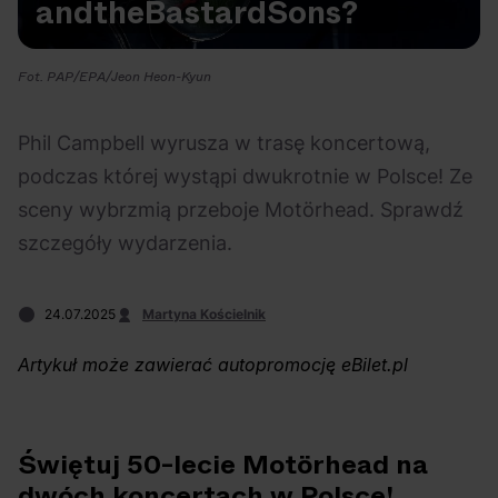
and
the
Bastard
Sons?
Na czasie
Fot. PAP/EPA/Jeon Heon-Kyun
Phil Campbell wyrusza w trasę koncertową,
podczas której wystąpi dwukrotnie w Polsce! Ze
06.08.2026
05.08.2026
Polecane
Scena Impostora
eBilet
Festiwal
sceny wybrzmią przeboje Motörhead. Sprawdź
Kto jest
Aplikacja
szczegóły wydarzenia.
prawdziwym fanem
KAMAAAN nową
Chivasa?
inicjatywą eBilet
24.07.2025
Martyna Kościelnik
jednoczącą fanów
Artykuł może zawierać autopromocję eBilet.pl
Świętuj 50-lecie Motörhead na
05.08.2026
04.08.2026
Polecane
Rap
Festiwal
OFF Festival
dwóch koncertach w Polsce!