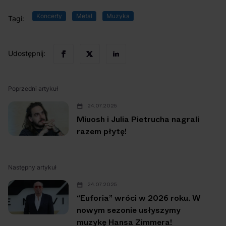
Koncerty
Metal
Muzyka
Tagi:
Udostępnij:
Poprzedni artykuł
24.07.2025
Miuosh i Julia Pietrucha nagrali
razem płytę!
Następny artykuł
24.07.2025
“Euforia” wróci w 2026 roku. W
nowym sezonie usłyszymy
muzykę Hansa Zimmera!