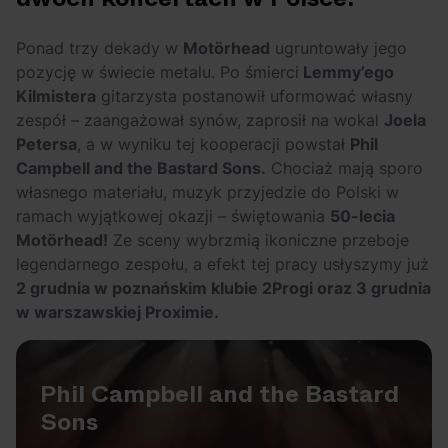
Szerzej! Skąd
OFF Festival 2026 –
wzięło się pogo na
nocne koncerty
Ponad trzy dekady w
Motörhead
ugruntowały jego
rapowych
warte uwagi!
pozycję w świecie metalu. Po śmierci
Lemmy’ego
koncertach?
Kilmistera
gitarzysta postanowił uformować własny
zespół – zaangażował synów, zaprosił na wokal
Joela
Petersa
, a w wyniku tej kooperacji powstał
Phil
Campbell and the Bastard Sons.
Chociaż mają sporo
własnego materiału, muzyk przyjedzie do Polski w
ramach wyjątkowej okazji – świętowania
50-lecia
Motörhead!
Ze sceny wybrzmią ikoniczne przeboje
legendarnego zespołu, a efekt tej pracy usłyszymy już
2 grudnia w poznańskim klubie 2Progi oraz 3 grudnia
w warszawskiej Proximie.
Phil Campbell and the Bastard
Sons