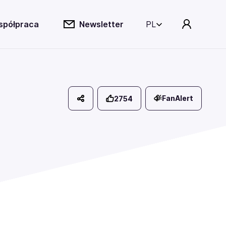
spółpraca
Newsletter
PL
FanAlert
2754