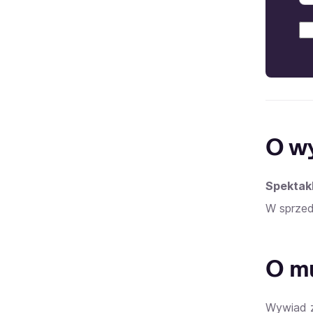
O w
Spektak
W sprzed
O mu
Wywiad z