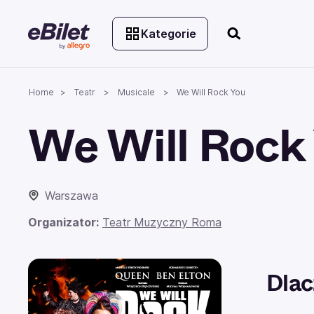
Kategorie
Home
Teatr
Musicale
We Will Rock You
We Will Rock
Warszawa
Organizator:
Teatr Muzyczny Roma
Dlac