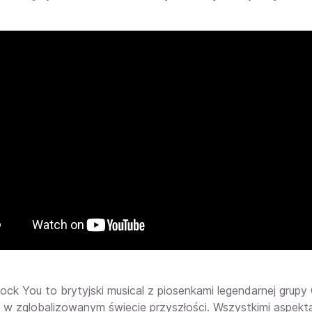
Rock You to brytyjski musical z piosenkami legendarnej grup
ię w zglobalizowanym świecie przyszłości. Wszystkimi aspekt