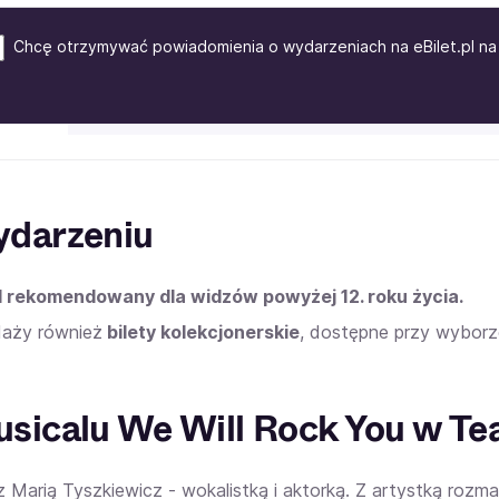
Chcę otrzymywać powiadomienia o wydarzeniach na eBilet.pl na 
ydarzeniu
l rekomendowany dla widzów powyżej 12. roku życia.
aży również
bilety kolekcjonerskie
, dostępne przy wyborz
sicalu We Will Rock You w T
 Marią Tyszkiewicz - wokalistką i aktorką. Z artystką rozma