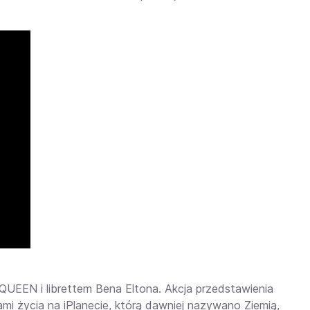
y QUEEN i librettem Bena Eltona. Akcja przedstawienia
ami życia na iPlanecie, którą dawniej nazywano Ziemią,