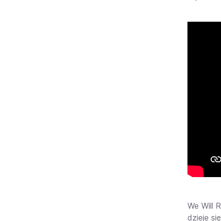
We Will 
dzieje s