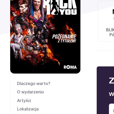
BLI
Pó
Z
Dlaczego warto?
O wydarzeniu
W
Artyści
Lokalizacja