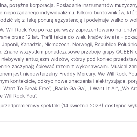
edna, potężna korporacja. Posiadanie instrumentów muzycz
ie niepożądanego indywidualizmu. Kilkoro buntowników, którz
odzić się z taką ponurą egzystencją i podejmuje walkę o wo
We Will Rock You po raz pierwszy zaprezentowano na londy
anie przez 12 lat. Trafił także do wielu krajów świata – pokazyw
, Japonii, Kanadzie, Niemczech, Norwegii, Republice Południo
. Znane wszystkim ponadczasowe przeboje grupy QUEEN or
 niebywały entuzjazm widzów, którzy pod koniec przedstawien
nnie zaczynają śpiewać razem z wykonawcami. Musical zami
ronem jest niepowtarzalny Freddy Mercury. We Will Rock You
ym kontekście, odkryć nowe znaczenia i elektryzujące, poryw
. „I Want To Break Free”, „Radio Ga Ga”, „I Want It All”, „W
e Will Rock You”.
a przedpremierowy spektakl (14 kwietnia 2023) dostępne wyłą