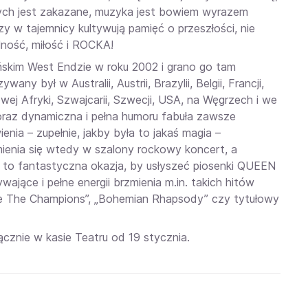
nych jest zakazane, muzyka jest bowiem wyrazem
y w tajemnicy kultywują pamięć o przeszłości, nie
lność, miłość i ROCKA!
ńskim West Endzie w roku 2002 i grano go tam
any był w Australii, Austrii, Brazylii, Belgii, Francji,
wej Afryki, Szwajcarii, Szwecji, USA, na Węgrzech i we
az dynamiczna i pełna humoru fabuła zawsze
ia – zupełnie, jakby była to jakaś magia –
enia się wtedy w szalony rockowy koncert, a
to fantastyczna okazja, by usłyszeć piosenki QUEEN
ające i pełne energii brzmienia m.in. takich hitów
e Are The Champions”, „Bohemian Rhapsody” czy tytułowy
cznie w kasie Teatru od 19 stycznia.