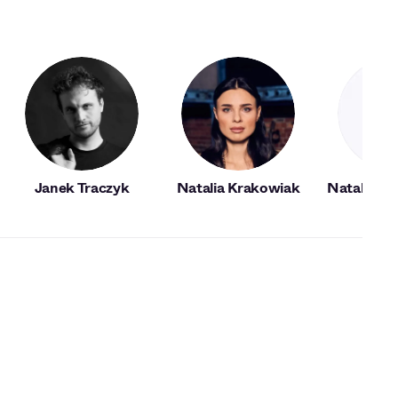
Janek Traczyk
Natalia Krakowiak
Natalia Pi
Paci