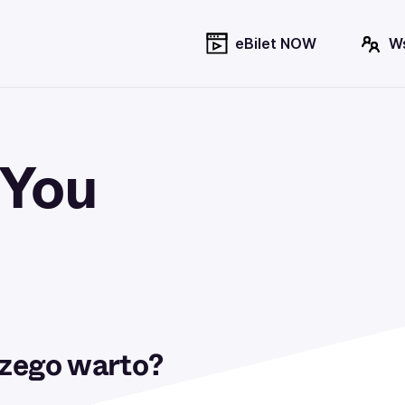
eBilet NOW
W
 You
zego warto?