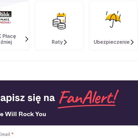
K Płacę
źniej
Raty
Ubezpieczenie
apisz się na
e Will Rock You
Email