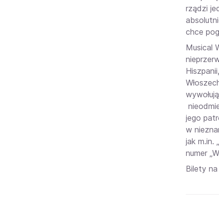
rządzi j
absolutn
chce pog
Musical 
nieprzerw
Hiszpanii
Włoszech
wywołują
nieodmie
jego pat
w nieznan
jak m.in
numer „W
Bilety n