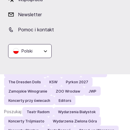
Newsletter
Zobacz też
Pomoc i kontakt
Polecamy:
Seb Lowe
KOMBII
Festiwal Kultury Kresowej
Przyjazne dusze
Röyksopp
Papa Roach
Igo na hali
Polski
Khalid
Acid Drinkers
ATB
Kabaret Neo-Nówka
Dizzee Rascal
Urszula
Artur Rojek
Otsochodzi - RIOTT
FESTIVALAND
PRO8L3M
The Dresden Dolls
KSW
Pyrkon 2027
Zamojskie Winogranie
ZOO Wrocław
JWP
Koncerty przy świecach
Editors
Poszukaj:
Teatr Radom
Wydarzenia Białystok
Koncerty Trójmiasto
Wydarzenia Zielona Góra