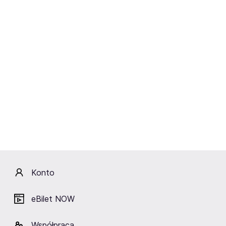
President Bongo & The
Elliphant
Emotional Carpenters
03-05.04.2016
11-13.11.2016
Konto
eBilet NOW
JAIN
05.02.2016
Współpraca