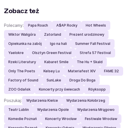
Zobacz też
Polecamy:
Papa Roach
A$AP Rocky
Hot Wheels
Wiktor Waligóra
Zatorland
Prezent urodzinowy
Opiekunka na zabój
Igo na hali
Summer Fall Festival
Yaelokre
Olsztyn Green Festival
Strefa 57 Festival
Rzeki Literatury
Kabaret Smile
The Hu + Skald
Only The Poets
Kelsey Lu
Materiafest XIV
FAME 32
Factory of Sound
SunLake
Droga Do Boga
ZOO Gdańsk
Koncerty przy świecach
Röyksopp
Poszukaj:
Wydarzenia Kielce
Wydarzenia Kołobrzeg
Teatr Lublin
Wydarzenia Opole
Wydarzenia Mrągowo
Komedie Poznań
Koncerty Wrocław
Festiwale Wrocław
Koncerty Poznań
Koncerty Gdynia
Wydarzenia Gliwice