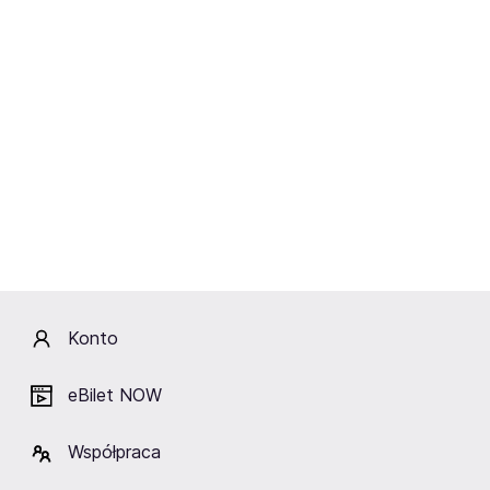
Pink Floyd History: Animal Farm
World Tour 2026
Gdańsk,
Polska Filharmonia Bałtycka im. Fryderyka
Chopina
Kup bilety
od 170,90 zł
Cena zawiera wszystkie opłaty obowiązkowe.
Konto
eBilet NOW
Współpraca