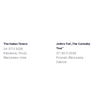
The Italian Tenors
Jethro Tull „The Curiosity
Tour”
24-27.11.2026
Katowice, Toruń,
27-30.11.2026
Warszawa i inne
Poznań, Warszawa,
Zabrze