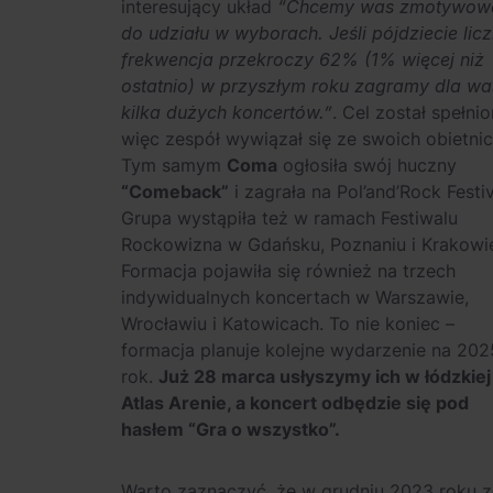
interesujący układ
“Chcemy was zmotywow
do udziału w wyborach. Jeśli pójdziecie liczn
frekwencja przekroczy 62% (1% więcej niż
ostatnio) w przyszłym roku zagramy dla wa
kilka dużych koncertów.”
. Cel został spełnio
więc zespół wywiązał się ze swoich obietnic
Tym samym
Coma
ogłosiła swój huczny
“Comeback”
i zagrała na Pol’and’Rock Festiv
Grupa wystąpiła też w ramach Festiwalu
Rockowizna w Gdańsku, Poznaniu i Krakowi
Formacja pojawiła się również na trzech
indywidualnych koncertach w Warszawie,
Wrocławiu i Katowicach. To nie koniec –
formacja planuje kolejne wydarzenie na 202
rok.
Już 28 marca usłyszymy ich w łódzkiej
Atlas Arenie, a koncert odbędzie się pod
hasłem “Gra o wszystko”.
Warto zaznaczyć, że w grudniu 2023 roku 