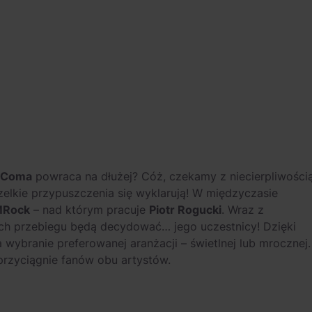
Coma
powraca na dłużej? Cóż, czekamy z niecierpliwości
elkie przypuszczenia się wyklarują! W międzyczasie
 MRock
– nad którym pracuje
Piotr Rogucki
. Wraz z
ych przebiegu będą decydować… jego uczestnicy! Dzięki
a wybranie preferowanej aranżacji – świetlnej lub mrocznej.
przyciągnie fanów obu artystów.