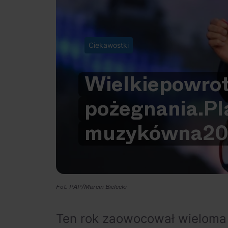
Ciekawostki
Wielkie
powro
pożegnania.
Pl
muzyków
na
20
Fot. PAP/Marcin Bielecki
Ten rok zaowocował wieloma 