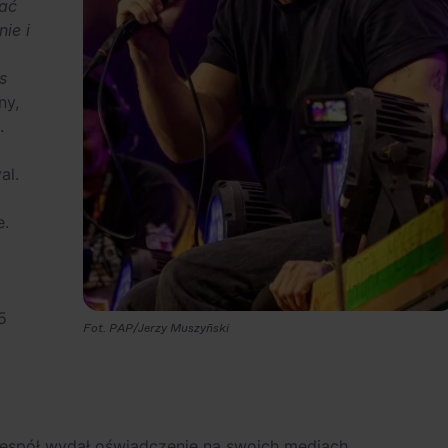
ać
ie i
s
ny,
.
al.
e.
5
Fot. PAP/Jerzy Muszyñski
zespół wydał oświadczenie na swoich mediach