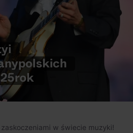
ty
i
any
polskich
25
rok
zaskoczeniami w świecie muzyki!