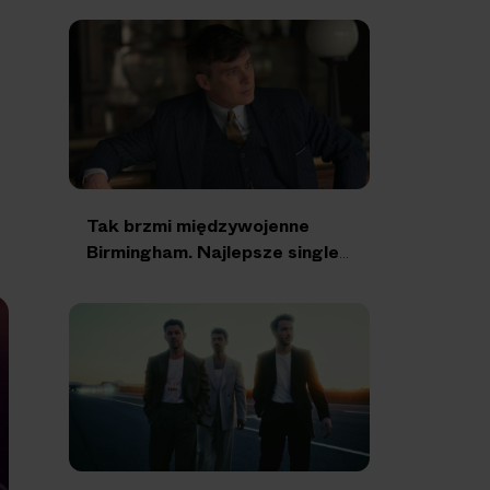
Tak brzmi międzywojenne
Birmingham. Najlepsze single
z soundtracku “Peaky
Blinders”