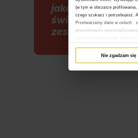
jako wizytówka n
(w tym w obszarze profilowania, 
czego szukasz i potrzebujesz. A
świadkiem nowego
Przetwarzamy dane w celach: za
zespołu.”
prezentowania spersonalizowanyc
wyrażasz dobrowolnie. Możesz 
głównej. Wycofanie zgody nie w
Polityka prywatności
Nie zgadzam się
Polityka plików cookies