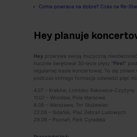
Coma powraca na dobre? Czas na Re-Star
Hey planuje koncerto
Hey
przerywa swoją muzyczną nieobecność! W
hucznie świętował 30-lecie płyty
“Fire!”
podc
regularnej trasie koncertowej. To się zmien
podczas którego formacja odwiedzi pięć mia
4.07 – Kraków, Lotnisko Rakowice-Czyżyny
11.07 – Wrocław, Pola Marsowe
8.08 – Warszawa, Tor Służewiec
22.08 – Gdańsk, Plac Zebrań Ludowych
29.08 – Poznań, Park Cytadela
Przeczytaj też: