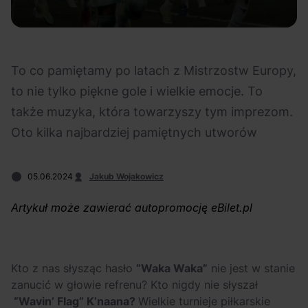
Na czasie
To co pamiętamy po latach z Mistrzostw Europy,
to nie tylko piękne gole i wielkie emocje. To
także muzyka, która towarzyszy tym imprezom.
06.08.2026
05.08.2026
Polecane
Scena Impostora
eBilet
Festiwal
Oto kilka najbardziej pamiętnych utworów
Kto jest
Aplikacja
prawdziwym fanem
KAMAAAN nową
05.06.2024
Jakub Wojakowicz
Chivasa?
inicjatywą eBilet
jednoczącą fanów
Artykuł może zawierać autopromocję eBilet.pl
Kto z nas słysząc hasło
“Waka Waka”
nie jest w stanie
zanucić w głowie refrenu? Kto nigdy nie słyszał
04.08.2026
04.08.2026
Festiwal
OFF Festival
High Five
Polecane
“Wavin’ Flag” K’naana?
Wielkie turnieje piłkarskie