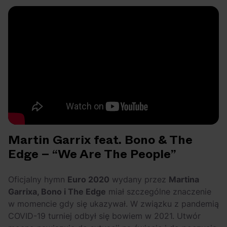
Martin Garrix feat. Bono & The
Edge – “We Are The People”
Oficjalny hymn
Euro 2020
wydany przez
Martina
Garrixa, Bono i The Edge
miał szczególne znaczenie
w momencie gdy się ukazywał. W związku z pandemią
COVID-19 turniej odbył się bowiem w 2021. Utwór