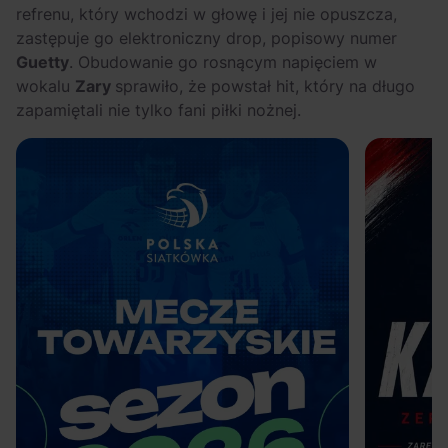
refrenu, który wchodzi w głowę i jej nie opuszcza,
zastępuje go elektroniczny drop, popisowy numer
Guetty
. Obudowanie go rosnącym napięciem w
wokalu
Zary
sprawiło, że powstał hit, który na długo
zapamiętali nie tylko fani piłki nożnej.