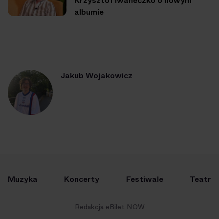
Krzysztof Iwaneczko o nowym
albumie
Jakub Wojakowicz
Muzyka
Koncerty
Festiwale
Teatr
Redakcja eBilet NOW