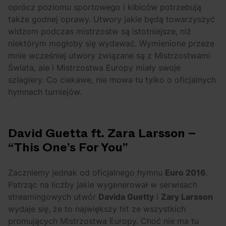
OFF Festival 2026 –
High Five: pięć
oprócz poziomu sportowego i kibiców potrzebują
nocne koncerty
najciekawszych
także godnej oprawy. Utwory jakie będą towarzyszyć
warte uwagi!
wydarzeń w polskim
widzom podczas mistrzostw są istotniejsze, niż
niektórym mogłoby się wydawać. Wymienione przeze
rapie [czerwiec i
mnie wcześniej utwory związane są z Mistrzostwami
lipiec 2026]
Świata, ale i Mistrzostwa Europy miały swoje
szlagiery. Co ciekawe, nie mowa tu tylko o oficjalnych
hymnach turniejów.
David Guetta ft. Zara Larsson –
“This One’s For You”
Zaczniemy jednak od oficjalnego hymnu
Euro 2016
.
Patrząc na liczby jakie wygenerował w serwisach
streamingowych utwór
Davida Guetty
i
Zary Larsson
wydaje się, że to największy hit ze wszystkich
promujących Mistrzostwa Europy. Choć nie ma tu