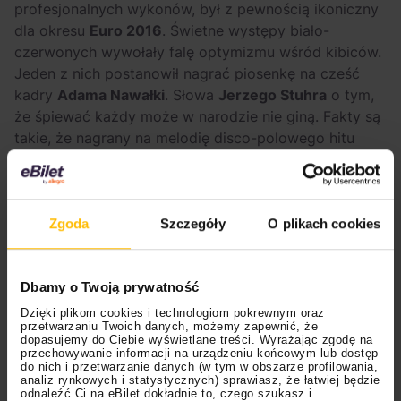
profesjonalnych wykonów, był z pewnością ikoniczny
dla okresu
Euro 2016
. Świetne występy biało-
czerwonych wywołały falę optymizmu wśród kibiców.
Jeden z nich postanowił nagrać piosenkę na cześć
kadry
Adama Nawałki
. Słowa
Jerzego Stuhra
o tym,
że śpiewać każdy może w narodzie nie giną. Fakty są
takie, że nagrany na melodię disco-polowego hitu
“Tarzan”
autorstwa
Tarzan Boya
, okrążył cały
internet, pojawiał się także w wiadomościach w
największych stacjach w Polsce i został odsłuchany
ponad 10 milionów razy w serwisie YouTube. Hit jak
Zgoda
Szczegóły
O plikach cookies
się patrzy.
Dbamy o Twoją prywatność
Dzięki plikom cookies i technologiom pokrewnym oraz
przetwarzaniu Twoich danych, możemy zapewnić, że
dopasujemy do Ciebie wyświetlane treści. Wyrażając zgodę na
przechowywanie informacji na urządzeniu końcowym lub dostęp
do nich i przetwarzanie danych (w tym w obszarze profilowania,
analiz rynkowych i statystycznych) sprawiasz, że łatwiej będzie
odnaleźć Ci na eBilet dokładnie to, czego szukasz i