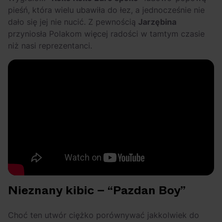
pieśń, która wielu ubawiła do łez, a jednocześnie nie
dało się jej nie nucić. Z pewnością
Jarzębina
przyniosła Polakom więcej radości w tamtym czasie
niż nasi reprezentanci.
Nieznany kibic – “Pazdan Boy”
Choć ten utwór ciężko porównywać jakkolwiek do