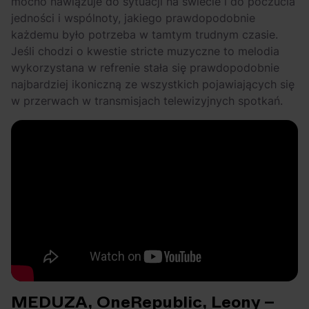
mocno nawiązuje do sytuacji na świecie i do poczucia
jedności i wspólnoty, jakiego prawdopodobnie
każdemu było potrzeba w tamtym trudnym czasie.
Jeśli chodzi o kwestie stricte muzyczne to melodia
wykorzystana w refrenie stała się prawdopodobnie
najbardziej ikoniczną ze wszystkich pojawiających się
w przerwach w transmisjach telewizyjnych spotkań.
MEDUZA, OneRepublic, Leony –