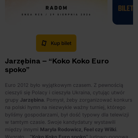
Kup bilet
Jarzębina – “Koko Koko Euro
spoko”
Euro 2012 było wyjątkowym czasem. Z pewnością
cieszyli się Polacy i cieszyła Ukraina, cytując utwór
grupy
Jarzębina
. Pomysł, żeby zorganizować konkurs
na polski hymn na niezwykle ważny turniej, którego
byliśmy gospodarzami, był dość typowy dla telewizji
w tamtym czasie. Swoje kandydatury wystawili
między innymi
Maryla Rodowicz, Feel czy Wilki
.
Wygrało…
“Koko Koko Euro spoko”
ludowo-popową