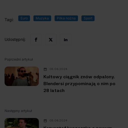
Euro
Muzyka
Piłka nożna
Sport
Tagi:
Udostępnij:
Poprzedni artykuł
05.06.2024
Kultowy ciągnik znów odpalony.
Blendersi przypominają o nim po
28 latach
Następny artykuł
05.06.2024