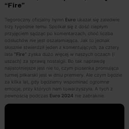
“Fire”
Tegoroczny oficjalny hymn
Euro
ukazał się zaledwie
trzy tygodnie temu. Spotkał się z dość ciepłym
przyjęciem sądząc po komentarzach, choć liczba
odsłuchów nie jest oszałamiająca. Jak to jednak
słusznie stwierdził jeden z komentujących, za cztery
lata
“Fire”
zyska dużo więcej w naszych oczach (i
uszach) za sprawą nostalgii. Bo tak naprawdę
najistotniejsze jest nie to, czym piosenka promująca
turniej piłkarski jest w dniu premiery. Ale czym będzie
za kilka lat, gdy będziemy wspominać ogromne
emocje, przy których nam towarzyszyła. A tych z
pewnością podczas
Euro 2024
nie zabraknie.