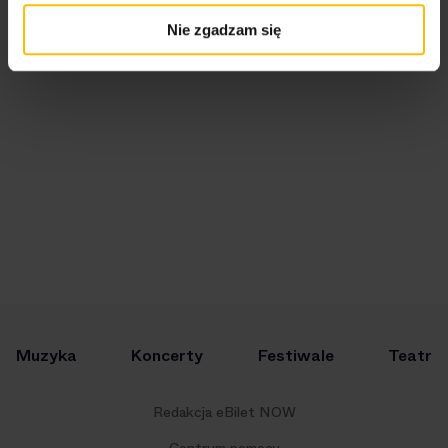
18 września minie dokładnie 30 lat od premiery
Nie zgadzam się
debiutanckiej płyty Kasi Kowalskiej zatytułowanej
"Gemini". Z tej okazji artystka ruszyła w wyjątkową trasę
koncertową.
Muzyka
Koncerty
Festiwale
Teatr
Redakcja eBilet NOW