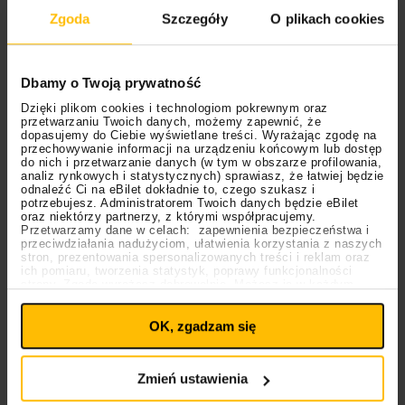
OFF Festival 2026 –
High Five: pięć
Zgoda
Szczegóły
O plikach cookies
nocne koncerty
najciekawszych
warte uwagi!
wydarzeń w polskim
rapie [czerwiec i
Dbamy o Twoją prywatność
lipiec 2026]
Dzięki plikom cookies i technologiom pokrewnym oraz
przetwarzaniu Twoich danych, możemy zapewnić, że
dopasujemy do Ciebie wyświetlane treści. Wyrażając zgodę na
przechowywanie informacji na urządzeniu końcowym lub dostęp
do nich i przetwarzanie danych (w tym w obszarze profilowania,
analiz rynkowych i statystycznych) sprawiasz, że łatwiej będzie
odnaleźć Ci na eBilet dokładnie to, czego szukasz i
potrzebujesz. Administratorem Twoich danych będzie eBilet
oraz niektórzy partnerzy, z którymi współpracujemy.
Przetwarzamy dane w celach: zapewnienia bezpieczeństwa i
przeciwdziałania nadużyciom, ułatwienia korzystania z naszych
stron, prezentowania spersonalizowanych treści i reklam oraz
ich pomiaru, tworzenia statystyk, poprawy funkcjonalności
strony. Zgodę wyrażasz dobrowolnie. Możesz ją w każdym
Ustawienia
momencie wycofać lub ponowić pod linkiem
plików cookies
na stronie głównej. Wycofanie zgody nie
OK, zgadzam się
wpływa na legalność uprzedniego przetwarzania.
Polityka prywatności
13.06.2024
Kasia Kowalska
Muzyka
Polityka plików cookies
Zmień ustawienia
Kasia Kowalska świętuje 30 lat “Gemini”