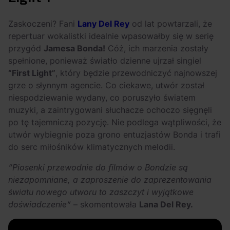
OFF Festival 2026 –
High Five: pięć
nocne koncerty
najciekawszych
Zaskoczeni? Fani
Lany Del Rey
od lat powtarzali, że
warte uwagi!
wydarzeń w polskim
repertuar wokalistki idealnie wpasowałby się w serię
rapie [czerwiec i
przygód
Jamesa Bonda!
Cóż, ich marzenia zostały
lipiec 2026]
spełnione, ponieważ światło dzienne ujrzał singiel
“First Light”
, który będzie przewodniczyć najnowszej
grze o słynnym agencie. Co ciekawe, utwór został
niespodziewanie wydany, co poruszyło światem
muzyki, a zaintrygowani słuchacze ochoczo sięgnęli
po tę tajemniczą pozycję. Nie podlega wątpliwości, że
utwór wybiegnie poza grono entuzjastów Bonda i trafi
do serc miłośników klimatycznych melodii.
“Piosenki przewodnie do filmów o Bondzie są
niezapomniane, a zaproszenie do zaprezentowania
światu nowego utworu to zaszczyt i wyjątkowe
doświadczenie”
– skomentowała
Lana Del Rey.