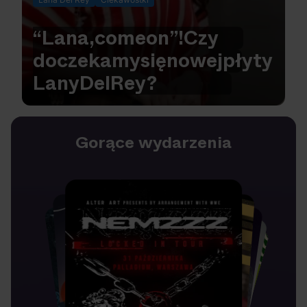
“Lana,
come
on”!
Czy
doczekamy
się
nowej
płyty
Lany
Del
Rey?
Gorące wydarzenia