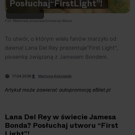
Posłuchaj
“First
Light”!
Na czasie
Fot. Materiały prasowe/Universal Music
To utwór, o którym wielu fanów marzyło od
dawna! Lana Del Rey prezentuje"First Light",
06.08.2026
05.08.2026
Polecane
Scena Impostora
eBilet
Festiwal
piosenkę związaną z Jamesem Bondem.
Kto jest
Aplikacja
prawdziwym fanem
KAMAAAN nową
17.04.2026
Martyna Kościelnik
Chivasa?
inicjatywą eBilet
jednoczącą fanów
Artykuł może zawierać autopromocję eBilet.pl
Lana Del Rey w świecie Jamesa
Bonda? Posłuchaj utworu “First
04.08.2026
04.08.2026
Festiwal
OFF Festival
High Five
Polecane
Light”!