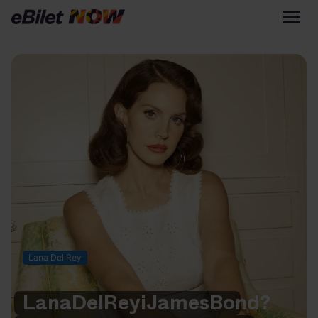
Tylko na eBilet
Zapisz się na newsletter
Przejdź na eBilet.pl
Warto sprawdzić na eBilet
NOW
Scena Główna
Scena Impostora
Historia jednej piosenki
Poza nurtem
Lana Del Rey
Poznaj Polskę
Kultura Osobista
Lana
Del
Rey
i
James
Bond?