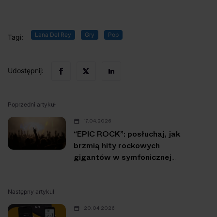
Lana Del Rey
Gry
Pop
Tagi:
Udostępnij:
Poprzedni artykuł
17.04.2026
“EPIC ROCK”: posłuchaj, jak
brzmią hity rockowych
gigantów w symfonicznej
oprawie!
Następny artykuł
20.04.2026