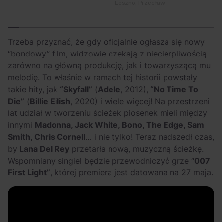
Leszno, Przecław
Trzeba przyznać, że gdy oficjalnie ogłasza się nowy
“bondowy” film, widzowie czekają z niecierpliwością
zarówno na główną produkcję, jak i towarzyszącą mu
melodię. To właśnie w ramach tej historii powstały
takie hity, jak
“Skyfall”
(
Adele
, 2012),
“No Time To
Die”
(
Billie Eilish
, 2020) i wiele więcej! Na przestrzeni
lat udział w tworzeniu ścieżek piosenek mieli między
innymi
Madonna, Jack White, Bono, The Edge, Sam
Smith, Chris Cornell
… i nie tylko! Teraz nadszedł czas,
by
Lana Del Rey
przetarła nową, muzyczną ścieżkę.
Wspomniany singiel będzie przewodniczyć grze “
007
First Light”
, której premiera jest datowana na 27 maja.