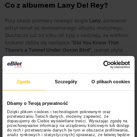
Co z albumem Lany Del Rey?
Przy okazji premiery nowego singla
Lany
, ponownie
odżył temat jej domniemanego albumu studyjnego.
Słuchacze już od kilku lat żyją z nadzieją, że wielkimi
krokami zbliża się następca
“Did You Know That
There’s a Tunnel Under Ocean Blvd”,
jednak płyta
“nie chce wyjść” na światło dzienne. Pierwsze oznaki
nowego rozdziału studyjnego zostały symbolicznie
rozpoczęte dzięki premierze singla
“Take Me Home,
Country Roads”
. Chociaż utwór oczywiście jest
Zgoda
Szczegóły
O plikach cookies
coverem, stał się oficjalnym przedsmakiem do
nowego rozdziału twórczego, sygnowanego
gatunkiem
country
. Temat został zaogniony, gdy
Dbamy o Twoją prywatność
wiosna 2025 roku upłynęła pod znakiem singli
“Henry,
Dzięki plikom cookies i technologiom pokrewnym oraz
Come On”
i
“Bluebird”.
Słuchacze byli wówczas
przetwarzaniu Twoich danych, możemy zapewnić, że
dopasujemy do Ciebie wyświetlane treści. Wyrażając zgodę na
przekonani, że płyta na pewno zostanie wydana lada
przechowywanie informacji na urządzeniu końcowym lub dostęp
dzień. Zagłębiając się w rys historyczny wydawnictwa,
do nich i przetwarzanie danych (w tym w obszarze profilowania,
analiz rynkowych i statystycznych) sprawiasz, że łatwiej będzie