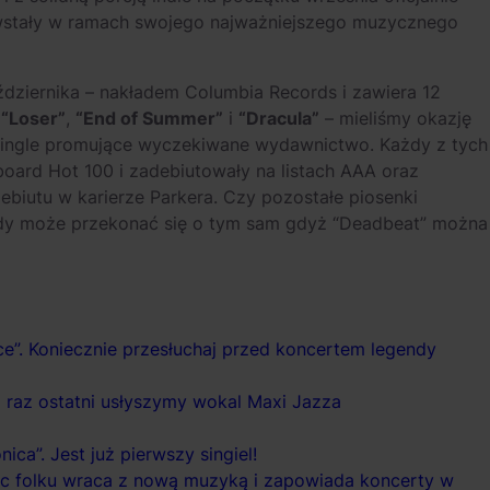
owstały w ramach swojego najważniejszego muzycznego
aździernika – nakładem Columbia Records i zawiera 12
–
“Loser”
,
“End of Summer”
i
“Dracula”
– mieliśmy okazję
 single promujące wyczekiwane wydawnictwo. Każdy z tych
llboard Hot 100 i zadebiutowały na listach AAA oraz
ebiutu w karierze Parkera. Czy pozostałe piosenki
żdy może przekonać się o tym sam gdyż “Deadbeat” można
ce”. Koniecznie przesłuchaj przed koncertem legendy
po raz ostatni usłyszymy wokal Maxi Jazza
ca”. Jest już pierwszy singiel!
stic folku wraca z nową muzyką i zapowiada koncerty w