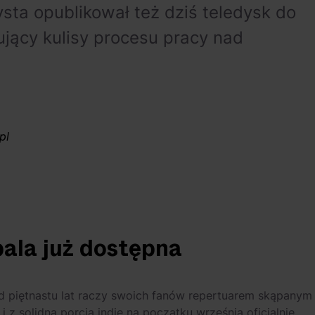
sta opublikował też dziś teledysk do
jący kulisy procesu pracy nad
pl
ala już dostępna
ż od piętnastu lat raczy swoich fanów repertuarem skąpanym
 z solidną porcją indie na początku września oficjalnie