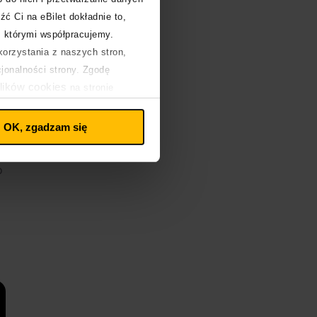
źć Ci na eBilet dokładnie to,
z którymi współpracujemy.
orzystania z naszych stron,
cjonalności strony. Zgodę
lików cookies
na stronie
OK, zgadzam się
o