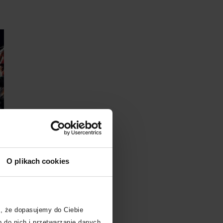
O plikach cookies
, że dopasujemy do Ciebie
Kup bilet
Kup bilet
 do nich i przetwarzanie danych