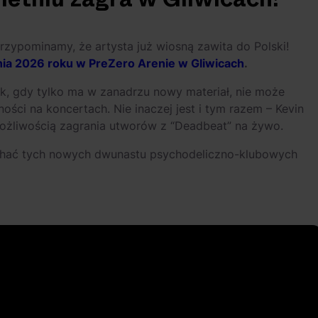
rzypominamy, że artysta już wiosną zawita do Polski!
ia 2026 roku w PreZero Arenie w Gliwicach
.
, gdy tylko ma w zanadrzu nowy materiał, nie może
ści na koncertach. Nie inaczej jest i tym razem – Kevin
ożliwością zagrania utworów z “Deadbeat” na żywo.
chać tych nowych dwunastu psychodeliczno-klubowych