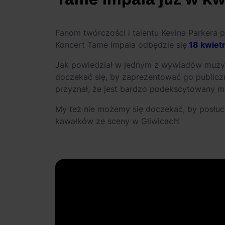
Fanom twórczości i talentu Kevina Parkera p
Koncert Tame Impala odbędzie się
18 kwietn
Jak powiedział w jednym z wywiadów muzyk
doczekać się, by zaprezentować go publiczno
przyznał, że jest bardzo podekscytowany m
My też nie możemy się doczekać, by posłu
kawałków ze sceny w Gliwicach!