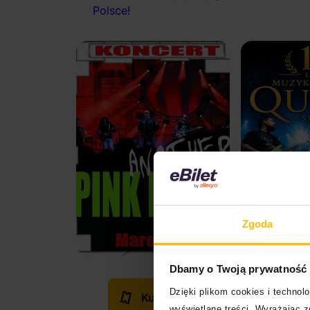
Polsce!
Zgoda
Dbamy o Twoją prywatność
Dzięki plikom cookies i techno
Kup bilet
wyświetlane treści. Wyrażając 