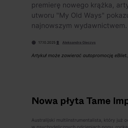
premierę nowego krążka, arty
utworu "My Old Ways" pokazu
najnowszym wydawnictwem.
17.10.2025
Aleksandra Gieczys
Artykuł może zawierać autopromocję eBilet.
Nowa płyta
Tame Imp
Australijski multiinstrumentalista, który ju
w psychodelicznych odcieniach popu, rocka i