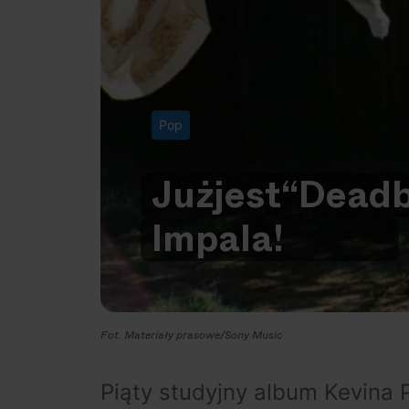
Pop
Już
jest
“Deadb
Impala!
Fot. Materiały prasowe/Sony Music
Piąty studyjny album Kevina P