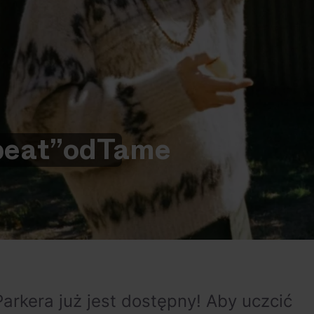
eat”
od
Tame
arkera już jest dostępny! Aby uczcić