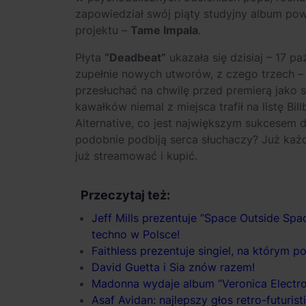
zapowiedział swój piąty studyjny album p
projektu –
Tame Impala
.
Płyta
“Deadbeat”
ukazała się dzisiaj – 17 p
zupełnie nowych utworów, z czego trzech 
przesłuchać na chwilę przed premierą jako
kawałków niemal z miejsca trafił na listę Bi
Alternative, co jest największym sukcesem d
podobnie podbiją serca słuchaczy? Już ka
już streamować i kupić.
Przeczytaj też:
Jeff Mills prezentuje “Space Outside Spa
techno w Polsce!
Faithless prezentuje singiel, na którym 
David Guetta i Sia znów razem!
Madonna wydaje album “Veronica Electroni
Asaf Avidan: najlepszy głos retro-futuri