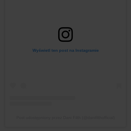
Wyświetl ten post na Instagramie
Post udostępniony przez Dani Filth (@danifilthofficial)