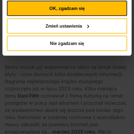
plików cookies
na stronie głównej. Wycofanie zgody nie
OK, zgadzam się
wpływa na legalność uprzedniego przetwarzania.
Polityka prywatności
Polityka plików cookies
Zmień ustawienia
Nie zgadzam się
Skoro muzyk już wspomniał co nieco na temat nowej
płyty – czas dorzucić kilka dodatkowych informacji.
Nagrania najświeższego krążka studyjnego
rozpoczęto już w lipcu 2023 roku. Kilka miesięcy
temu
Dani Filth
rozmawiał z Pełną Kulturką na temat
postępów w pracy nad albumem i przyznał wówczas,
że wydawnictwo ukaże się jeszcze pod koniec tego
roku. Natomiast w ostatniej rozmowie z australijskim
Heavy nakreślił, że premiera brzmień jest
przepowiadana na…
marzec 2025 roku
. Warto