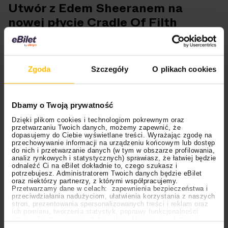
Utwór z Edem Sheeranem na
nowej płycie Cradle Of Filth
Dani
powiedział, że muzycy nie mieli możliwości
wydania singla w zaplanowanym terminie, ponieważ
Zgoda
Szczegóły
O plikach cookies
Ed Sheeran
był w trakcie promocji swojej płyty. I
faktycznie – w ostatnich dniach minął rok od premiery
“-“
. Co więcej, dyskografia brytyjskiego artysty w
Dbamy o Twoją prywatność
październiku powiększyła się dodatkowo o “
Autumn
Variations”
. Ed Sheeran miał trochę tych wydawnictw
Dzięki plikom cookies i technologiom pokrewnym oraz
przetwarzaniu Twoich danych, możemy zapewnić, że
na głowie, więc nic dziwnego, że nietypowy collab
dopasujemy do Ciebie wyświetlane treści. Wyrażając zgodę na
przechowywanie informacji na urządzeniu końcowym lub dostęp
chwilowo zniknął z pola widzenia. Frontman
Cradle Of
do nich i przetwarzanie danych (w tym w obszarze profilowania,
Filth
w rozmowie z australijskim Heavy dorzucił
analiz rynkowych i statystycznych) sprawiasz, że łatwiej będzie
odnaleźć Ci na eBilet dokładnie to, czego szukasz i
ciekawostkę, że długo wyczekiwana piosenka zagości
potrzebujesz. Administratorem Twoich danych będzie eBilet
jako dodatkowy utwór nadchodzącego wydawnictwa
oraz niektórzy partnerzy, z którymi współpracujemy.
Przetwarzamy dane w celach: zapewnienia bezpieczeństwa i
zespołu.
przeciwdziałania nadużyciom, ułatwienia korzystania z naszych
stron, prezentowania spersonalizowanych treści i reklam oraz
ich pomiaru, tworzenia statystyk, poprawy funkcjonalności
strony. Zgodę wyrażasz dobrowolnie. Możesz ją w każdym
Ustawienia
momencie wycofać lub ponowić pod linkiem