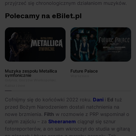
przyjrzeć się chronologicznym działaniom muzyków.
Polecamy na eBilet.pl
Muzyka zespołu Metallica
Future Palace
symfonicznie
Warszawa
Gdynia, Gorzów Wielkopolski,
Kalisz i inne
Cofnijmy się do końcówki 2022 roku.
Dani
i
Ed
tuż
przed Bożym Narodzeniem dostali natchnienia na
nowe brzmienia.
Filth
w rozmowie z PRP wspominał o
całym zajściu – za
Sheeranem
ciągnął się sznur
fotoreporterów, a on sam wkroczył do studia w gitarą
na plecach i bluzą prosto z merchu zespołu. Tak