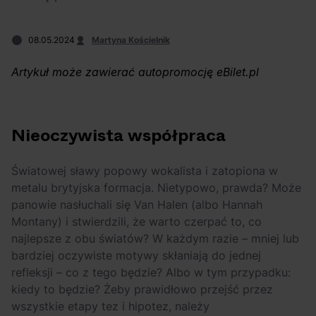
Arctic Monkeys i
Odkryj wyjątkowe
Bring Me The
atrakcje na drugi
08.05.2024
Martyna Kościelnik
Horizon. Lustrzane
miesiąc wakacji!
kariery zespołów z
Artykuł może zawierać autopromocję eBilet.pl
Sheffield
Nieoczywista współpraca
Światowej sławy popowy wokalista i zatopiona w
metalu brytyjska formacja. Nietypowo, prawda? Może
panowie nasłuchali się Van Halen (albo Hannah
Montany) i stwierdzili, że warto czerpać to, co
najlepsze z obu światów? W każdym razie – mniej lub
bardziej oczywiste motywy skłaniają do jednej
refleksji – co z tego będzie? Albo w tym przypadku:
kiedy to będzie? Żeby prawidłowo przejść przez
wszystkie etapy tez i hipotez, należy