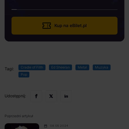
Kup na eBilet.pl
Cradle of Filth
Ed Sheeran
Metal
Muzyka
Tagi:
Pop
Udostępnij:
Poprzedni artykuł
08.05.2024