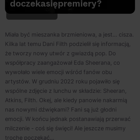
doczeka
się
premiery?
Na czasie
Miała być mieszanka brzmieniowa, a jest… cisza.
Kilka lat temu Dani Filth podzielił się informacją,
że tworzy nowy utwór z gwiazdą pop. Do
06.08.2026
05.08.2026
Polecane
Scena Impostora
eBilet
Festiwal
współpracy zaangażował Eda Sheerana, co
Kto jest
Aplikacja
wywołało wiele emocji wśród fanów obu
prawdziwym fanem
KAMAAAN nową
artystów. W grudniu 2022 roku pojawiło się
Chivasa?
inicjatywą eBilet
wspólne zdjęcie z lunchu w składzie: Sheeran,
jednoczącą fanów
Atkins, Filth. Okej, ale kiedy panowie nakarmią
nas nowymi dźwiękami? Fani są już głodni
emocji. W końcu jednak postanawiają przerwać
milczenie - coś się święci! Ale jeszcze musimy
03.08.2026
30.07.2026
Bring Me The Horizon
Ciekawostki
Dla dzieci
Polecane
trochę poczekać…