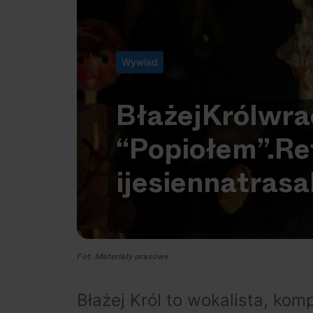
Wywiad
Błażej
Król
wra
“Popiołem”.
Re
i
jesienna
trasa
Fot. Materiały prasowe
Błażej Król to wokalista, kom