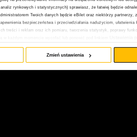
analiz rynkowych i statystycznych) sprawiasz, że łatwiej będzie odnale
dministratorem Twoich danych będzie eBilet oraz niektórzy partnerzy, 
pewnienia bezpieczeństwa i przeciwdziałania nadużyciom, ułatwienia k
h treści i reklam oraz ich pomiaru, tworzenia statystyk, poprawy funk
Ustawienia p
ją w każdym momencie wycofać lub ponowić pod linkiem
pływa na legalność uprzedniego przetwarzania.
Zmień ustawienia