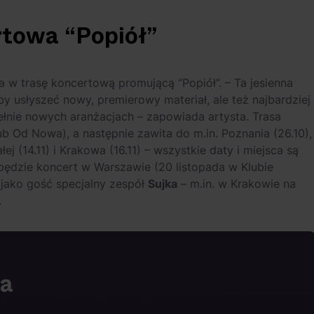
rtowa “Popiół”
a w trasę koncertową promującą “Popiół”. – Ta jesienna
y usłyszeć nowy, premierowy materiał, ale też najbardziej
ełnie nowych aranżacjach – zapowiada artysta. Trasa
ub Od Nowa), a następnie zawita do m.in. Poznania (26.10),
łej (14.11) i Krakowa (16.11) – wszystkie daty i miejsca są
będzie koncert w Warszawie (20 listopada w Klubie
 jako gość specjalny zespół
Sujka
– m.in. w Krakowie na
.
ia