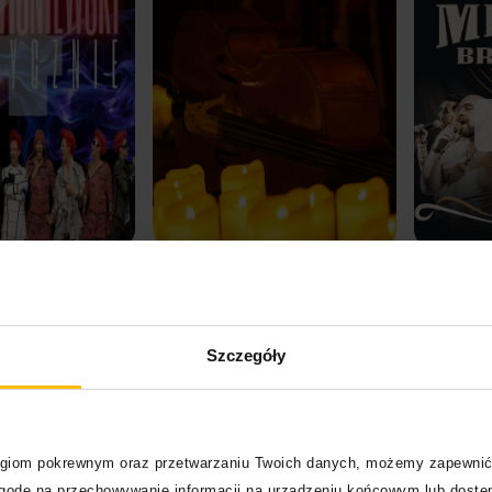
Kup bilet
Kup bilet
Szczegóły
ch fizycznych (CD i winyl) oraz we wszystkich serwisach
ała dzięki ilustracji Julii Sobolevej i zdjęciom Dawida
logiom pokrewnym oraz przetwarzaniu Twoich danych, możemy zapewnić
zgodę na przechowywanie informacji na urządzeniu końcowym lub dostęp