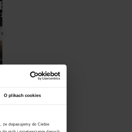
Kup bilet
Kup bilet
O plikach cookies
, że dopasujemy do Ciebie
 do nich i przetwarzanie danych