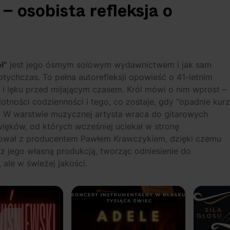
 osobista refleksja o
ł”
jest jego ósmym solowym wydawnictwem i jak sam
otychczas. To pełna autorefleksji opowieść o 41-letnim
i lęku przed mijającym czasem. Król mówi o nim wprost –
lotności codzienności i tego, co zostaje, gdy “opadnie kurz
”. W warstwie muzycznej artysta wraca do gitarowych
więków, od których wcześniej uciekał w stronę
cował z producentem Pawłem Krawczykiem, dzięki czemu
 z jego własną produkcją, tworząc odniesienie do
ale w świeżej jakości.