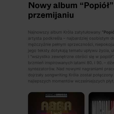
Nowy album “Popiół” –
przemijaniu
Najnowszy album Króla zatytułowany
“Popió
artysta podkreśla – najbardziej osobistym d
mężczyźnie pełnym sprzeczności, niepokoju 
jego teksty dotykają tematu upływu życia, u
i “wszystko zewnętrzne obróci się w popiół
brzmień inspirowanych latami 80. i 90. – dź
syntezatorów. Nad nowymi nagraniami pra
dojrzały songwriting Króla został połączony
najlepszych momentów wcześniejszych płyt, 