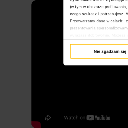
(w tym w obszarze profilowania, 
czego szukasz i potrzebujesz. A
Przetwarzamy dane w celach: za
prezentowania spersonalizowanyc
wyrażasz dobrowolnie. Możesz 
głównej. Wycofanie zgody nie w
Polityka prywatności
Nie zgadzam się
Polityka plików cookies