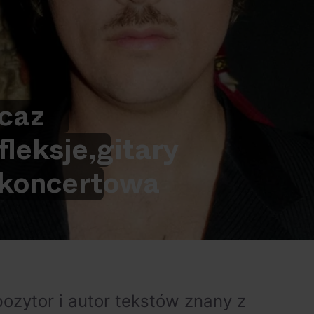
ca
z
fleksje,
gitary
koncertowa
pozytor i autor tekstów znany z