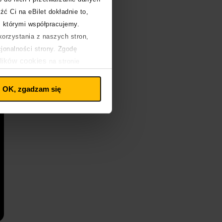
źć Ci na eBilet dokładnie to,
z którymi współpracujemy.
orzystania z naszych stron,
cjonalności strony. Zgodę
lików cookies
na stronie
OK, zgadzam się