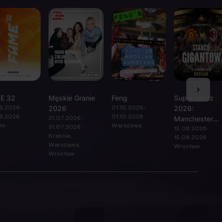
E 32
Męskie Granie
Feng
Super Mecz
8.2026-
01.10.2026-
2026
2026:
8.2026
01.10.2026
31.07.2026-
Manchester
om
Warszawa
31.07.2026
15.08.2026-
United vs AC
Kraków,
15.08.2026
Milan
Warszawa,
Wrocław
Wrocław