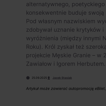
alternatywnego, poetyckiego s
konsekwentnie buduje swoją p
Pod własnym nazwiskiem wyda
zdobywał uznanie krytyków i 
wyróżnienia (między innymi N
Roku). Król zyskał też szerok
projekcie Męskie Granie – w 2
Zawiałow i Igorem Herbutem
25.09.2025
Jacek Stasiak
Artykuł może zawierać autopromocję eBilet.