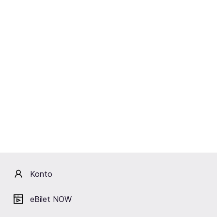
SEPHORA WONDERLAND
24-26.06.2022
Często występują
Konto
Mimi Choi
Klaudia Jóźwiak
Anna Galińska
Dolli Okoriko
(@mimles)
(@klaudia_jozwi
(@galianomakeu
(@dolli.glam)
ak_makeup)
p)
eBilet NOW