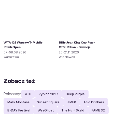
WTA 125 Warsaw T-Mobile
Billie Jean King Cup Play-
Polish Open
Offs: Polska - Szwecja
07-08.08.2026
20-21.11.2026
Warszawa
Włocławek
Zobacz też
Polecamy:
ATB
Pyrkon 2027
Deep Purple
Malik Montana
Sunset Square
JIMEK
Acid Drinkers
B-DAY Festival
WesGhost
The Hu + Skald
FAME 32