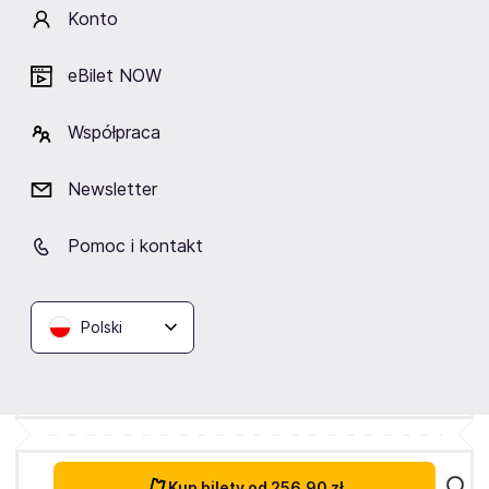
Konto
eBilet NOW
Współpraca
Newsletter
Pomoc i kontakt
20-21.11.2026
Polski
Billie Jean King Cup Play-Offs:
Polska - Szwecja KARNET
Włocławek,
Hala Mistrzów
Kup bilety
od 256,90 zł