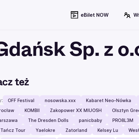
eBilet NOW
W
ańsk Sp. z o.
cz też
y:
OFF Festival
nosowska.xxx
Kabaret Neo-Nówka
rocław
KOMBII
Zakopower XX MIUOSH
Olsztyn Gre
arszawa
The Dresden Dolls
panicbaby
PRO8L3M
 Tańcz Tour
Yaelokre
Zatorland
Kelsey Lu
Wes