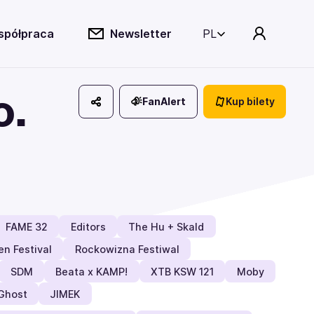
spółpraca
Newsletter
PL
o.
FanAlert
Kup bilety
FAME 32
Editors
The Hu + Skald
en Festival
Rockowizna Festiwal
SDM
Beata x KAMP!
XTB KSW 121
Moby
Ghost
JIMEK