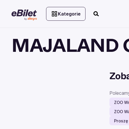
Kategorie
MAJALAND Gd
Zoba
Polecam
ZOO W
ZOO W
Proszę