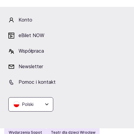
Malik Montana
Koncerty przy świecach
Moby
panicbaby
To Jest Niemożliwe
XTB KSW 121
Konto
Proszę Tańcz Tour
Jimmy Carr
Epic Rock
Igo na hali
Sound Of The Ages
Opiekunka na zabój
SDM
eBilet NOW
Mandoria
Przyjazne dusze
Lyski Rock Festiwal
Współpraca
PRO8L3M
Hollywood in Dance
Prezent urodzinowy
Olsztyn Green Festival
Seb Lowe
Newsletter
Magiczne Zakończenie Wakacji
Rockowizna Festiwal
Pomoc i kontakt
Poszukaj:
Wydarzenia Tarnów
Festiwale Warszawa
Komedie Warszawa
Teatr Gdańsk
Koncerty Białystok
Wydarzenia Kalisz
Koncerty Mrągowo
Polski
Wydarzenia Bielsko-Biała
Koncerty Lublin
Wydarzenia Katowice
Wydarzenia Białystok
Wydarzenia Sopot
Teatr dla dzieci Wrocław