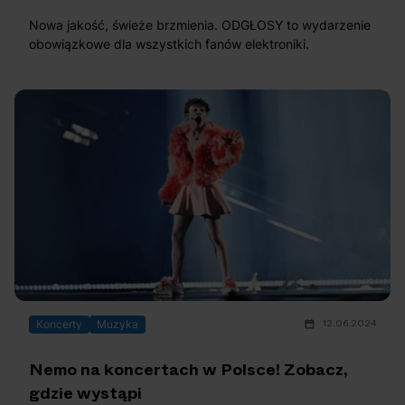
Arctic Monkeys i
Odkryj wyjątkowe
Nowa jakość, świeże brzmienia. ODGŁOSY to wydarzenie
Bring Me The
atrakcje na drugi
obowiązkowe dla wszystkich fanów elektroniki.
Horizon. Lustrzane
miesiąc wakacji!
kariery zespołów z
Sheffield
12.06.2024
Koncerty
Muzyka
Nemo na koncertach w Polsce! Zobacz,
gdzie wystąpi