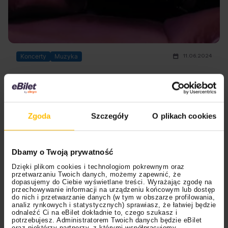
11.06.2024
Koncerty
Muzyka
Charli XCX wraca do klubu. Nadchodzi era
“BRAT”
Charli XCX na początku czerwca zaserwowała swoje
Zgoda
Szczegóły
O plikach cookies
świeże brzmienia pod szyldem "BRAT". Tym samym jej
kierunek muzyczny powrócił do klubowych korzeni… i
zbiera niezłe opinie. Już za niedługo polscy fani będą
Dbamy o Twoją prywatność
mogli się przekonać, jak kawałki brzmią na żywo, gdyż
Dzięki plikom cookies i technologiom pokrewnym oraz
artystka wystąpi na tegorocznej edycji Open'er Festival.
przetwarzaniu Twoich danych, możemy zapewnić, że
Jesteście gotowi na nową erę?
dopasujemy do Ciebie wyświetlane treści. Wyrażając zgodę na
przechowywanie informacji na urządzeniu końcowym lub dostęp
do nich i przetwarzanie danych (w tym w obszarze profilowania,
analiz rynkowych i statystycznych) sprawiasz, że łatwiej będzie
odnaleźć Ci na eBilet dokładnie to, czego szukasz i
potrzebujesz. Administratorem Twoich danych będzie eBilet
oraz niektórzy partnerzy, z którymi współpracujemy.