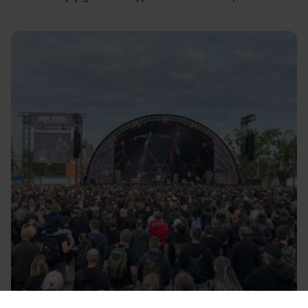
rozsadzająca stocznię energia – to najbardziej zwięzły
skrót tego, co się tam działo.