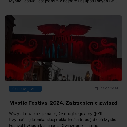
Mystic Festival jest jednym z najbardziej upstrzonych (w
pozytywnym sensie) gwiazdami imprez. Naprawdę,
zobaczyć i usłyszeć tyle wielkich nazwisk w tak krótkim
czasie, to uczta. Kropka.
09.06.2024
Koncerty
Metal
Mystic Festival 2024. Zatrzęsienie gwiazd
Wszystko wskazuje na to, że drugi regularny (jeśli
trzymać się kronikarskiej dokładności trzeci) dzień Mystic
Festival był jego kulminacją. Gwiazdorski line-up i