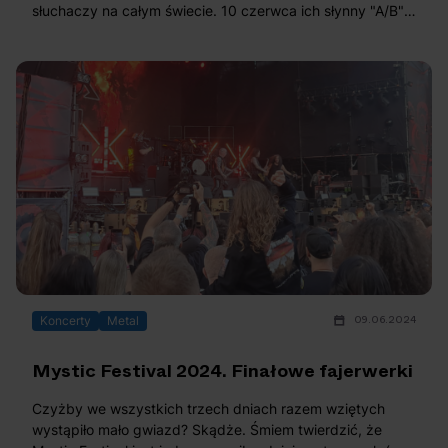
słuchaczy na całym świecie. 10 czerwca ich słynny "A/B"
obchodzi swoje 8 urodziny! Powspominajmy sukcesy
islandzkiego zespołu.
09.06.2024
Koncerty
Metal
Mystic Festival 2024. Finałowe fajerwerki
Czyżby we wszystkich trzech dniach razem wziętych
wystąpiło mało gwiazd? Skądże. Śmiem twierdzić, że