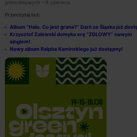
jednodniowych – 8 czerwca.
Przeczytaj też:
Album
“Halo.
Co
jest
grane?”
Darii
ze
Śląska
już
dost
Krzysztof Zalewski domyka erę “ZGŁOWY” nowym
singlem!
Nowy album Ralpha Kaminskiego już dostępny!