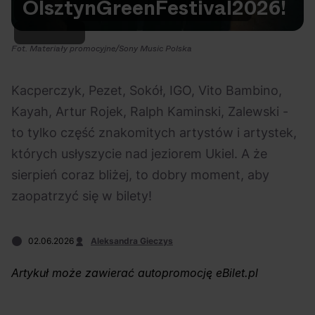
Olsztyn
Green
Festival
2026!
Na czasie
Fot. Materiały promocyjne/Sony Music Polska
Kacperczyk, Pezet, Sokół, IGO, Vito Bambino,
Kayah, Artur Rojek, Ralph Kaminski, Zalewski -
06.08.2026
05.08.2026
Polecane
Scena Impostora
eBilet
Festiwal
to tylko część znakomitych artystów i artystek,
Kto jest
Aplikacja
których usłyszycie nad jeziorem Ukiel. A że
prawdziwym fanem
KAMAAAN nową
sierpień coraz bliżej, to dobry moment, aby
Chivasa?
inicjatywą eBilet
zaopatrzyć się w bilety!
jednoczącą fanów
02.06.2026
Aleksandra Gieczys
Artykuł może zawierać autopromocję eBilet.pl
03.08.2026
30.07.2026
Bring Me The Horizon
Ciekawostki
Dla dzieci
Polecane