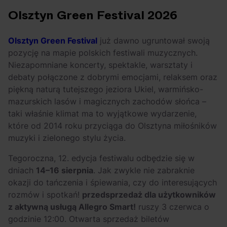
Arctic Monkeys i
Odkryj wyjątkowe
Olsztyn Green Festival 2026
Bring Me The
atrakcje na drugi
Horizon. Lustrzane
miesiąc wakacji!
Olsztyn Green Festival
już dawno ugruntował swoją
kariery zespołów z
pozycję na mapie polskich festiwali muzycznych.
Sheffield
Niezapomniane koncerty, spektakle, warsztaty i
debaty połączone z dobrymi emocjami, relaksem oraz
piękną naturą tutejszego jeziora Ukiel, warmińsko-
mazurskich lasów i magicznych zachodów słońca –
taki właśnie klimat ma to wyjątkowe wydarzenie,
które od 2014 roku przyciąga do Olsztyna miłośników
muzyki i zielonego stylu życia.
Tegoroczna, 12. edycja festiwalu odbędzie się w
dniach
14–16 sierpnia
. Jak zwykle nie zabraknie
okazji do tańczenia i śpiewania, czy do interesujących
rozmów i spotkań!
przedsprzedaż dla użytkowników
z aktywną usługą Allegro Smart!
ruszy 3 czerwca o
godzinie 12:00. Otwarta sprzedaż biletów