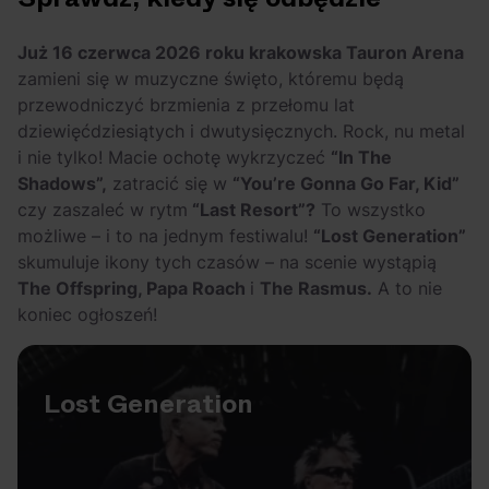
Arctic Monkeys i
Odkryj wyjątkowe
Bring Me The
atrakcje na drugi
Już 16 czerwca 2026 roku krakowska Tauron Arena
Horizon. Lustrzane
miesiąc wakacji!
zamieni się w muzyczne święto, któremu będą
kariery zespołów z
przewodniczyć brzmienia z przełomu lat
Sheffield
dziewięćdziesiątych i dwutysięcznych. Rock, nu metal
i nie tylko! Macie ochotę wykrzyczeć
“In The
Shadows”,
zatracić się w
“You’re Gonna Go Far, Kid”
czy zaszaleć w rytm
“Last Resort”?
To wszystko
możliwe – i to na jednym festiwalu!
“Lost Generation”
skumuluje ikony tych czasów – na scenie wystąpią
The Offspring, Papa Roach
i
The Rasmus.
A to nie
koniec ogłoszeń!
Lost Generation