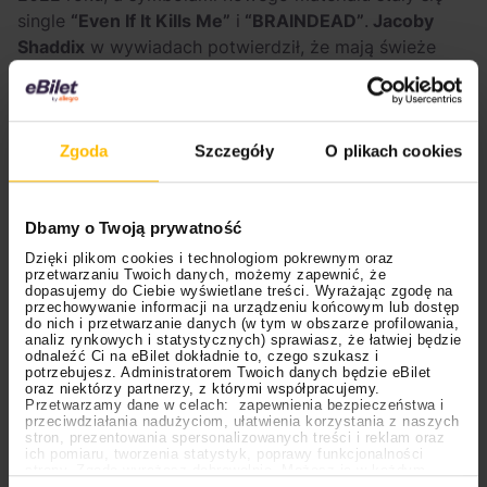
single
“Even If It Kills Me”
i
“BRAINDEAD”
.
Jacoby
Shaddix
w wywiadach potwierdził, że mają świeże
kawałki, ale czekają, aż krążek przejdzie przez
odpowiednie “dopieszczenie”. Całkiem
prawdopodobne, że zespół wystąpi w Krakowie tuż
po premierze płyty!
Zgoda
Szczegóły
O plikach cookies
Dbamy o Twoją prywatność
Dzięki plikom cookies i technologiom pokrewnym oraz
przetwarzaniu Twoich danych, możemy zapewnić, że
dopasujemy do Ciebie wyświetlane treści. Wyrażając zgodę na
przechowywanie informacji na urządzeniu końcowym lub dostęp
do nich i przetwarzanie danych (w tym w obszarze profilowania,
analiz rynkowych i statystycznych) sprawiasz, że łatwiej będzie
odnaleźć Ci na eBilet dokładnie to, czego szukasz i
potrzebujesz. Administratorem Twoich danych będzie eBilet
oraz niektórzy partnerzy, z którymi współpracujemy.
Przetwarzamy dane w celach: zapewnienia bezpieczeństwa i
przeciwdziałania nadużyciom, ułatwienia korzystania z naszych
stron, prezentowania spersonalizowanych treści i reklam oraz
ich pomiaru, tworzenia statystyk, poprawy funkcjonalności
Polecamy na eBilet.pl
strony. Zgodę wyrażasz dobrowolnie. Możesz ją w każdym
Ustawienia
momencie wycofać lub ponowić pod linkiem