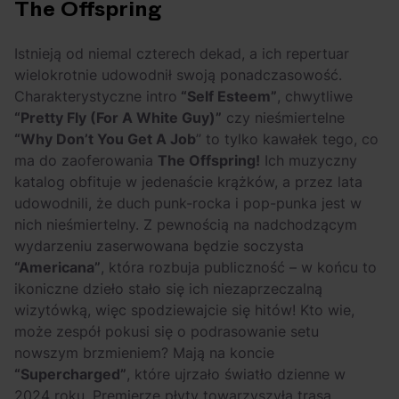
The Offspring
Istnieją od niemal czterech dekad, a ich repertuar
wielokrotnie udowodnił swoją ponadczasowość.
Charakterystyczne intro
“Self Esteem”
, chwytliwe
“Pretty Fly (For A White Guy)”
czy nieśmiertelne
“Why Don’t You Get A Job
” to tylko kawałek tego, co
ma do zaoferowania
The Offspring!
Ich muzyczny
katalog obfituje w jedenaście krążków, a przez lata
udowodnili, że duch punk-rocka i pop-punka jest w
nich nieśmiertelny. Z pewnością na nadchodzącym
wydarzeniu zaserwowana będzie soczysta
“Americana”
, która rozbuja publiczność – w końcu to
ikoniczne dzieło stało się ich niezaprzeczalną
wizytówką, więc spodziewajcie się hitów! Kto wie,
może zespół pokusi się o podrasowanie setu
nowszym brzmieniem? Mają na koncie
“Supercharged”
, które ujrzało światło dzienne w
2024 roku. Premierze płyty towarzyszyła trasa