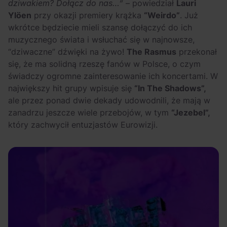
dziwakiem? Dołącz do nas…”
– powiedział
Lauri
Ylöen
przy okazji premiery krążka
“Weirdo”
. Już
wkrótce będziecie mieli szansę dołączyć do ich
muzycznego świata i wsłuchać się w najnowsze,
“dziwaczne” dźwięki na żywo!
The Rasmus
przekonał
się, że ma solidną rzeszę fanów w Polsce, o czym
świadczy ogromne zainteresowanie ich koncertami. W
największy hit grupy wpisuje się
“In The Shadows”,
ale przez ponad dwie dekady udowodnili, że mają w
zanadrzu jeszcze wiele przebojów, w tym
“Jezebel”,
który zachwycił entuzjastów Eurowizji.