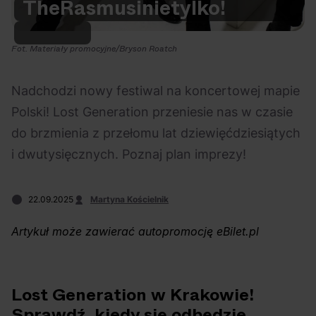
The
Rasmus
i
nie
tylko!
Na czasie
Fot. Materiały promocyjne/Bryson Roatch
Nadchodzi nowy festiwal na koncertowej mapie
Polski! Lost Generation przeniesie nas w czasie
06.08.2026
05.08.2026
Polecane
Scena Impostora
eBilet
Festiwal
do brzmienia z przełomu lat dziewięćdziesiątych
Kto jest
Aplikacja
i dwutysięcznych. Poznaj plan imprezy!
prawdziwym fanem
KAMAAAN nową
Chivasa?
inicjatywą eBilet
22.09.2025
Martyna Kościelnik
jednoczącą fanów
Artykuł może zawierać autopromocję eBilet.pl
Lost Generation w Krakowie!
03.08.2026
30.07.2026
Bring Me The Horizon
Ciekawostki
Dla dzieci
Polecane
Sprawdź, kiedy się odbędzie