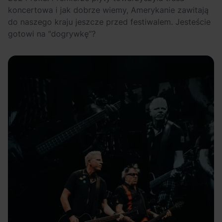
koncertowa i jak dobrze wiemy, Amerykanie zawitają
do naszego kraju jeszcze przed festiwalem. Jesteście
gotowi na “dogrywkę”?