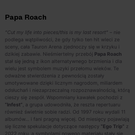
Papa Roach
“Cut my life into pieces/this is my last resort”
– nie
podlega wątpliwości, że gdy tylko ten hit wleci ze
sceny, cała Tauron Arena zjednoczy się w krzyku i
dzikiej zabawie. Nieśmiertelny przebój
Papa Roach
stał się jedną z ikon alternatywnego brzmienia i dla
wielu jest symbolem muzyki przełomu wieków. Te
odważne stwierdzenia z pewnością zostały
umotywowane dzięki licznym nagrodom, miliardem
odsłuchań i niezaprzeczalną rozpoznawalnością, którą
cieszy się zespół. Wspomniany kawałek pochodzi z
“Infest”
, a grupa udowodniła, że reszta repertuaru
również świetnie sobie radzi. Od 1997 roku wydali 11
albumów… i fani pragną więcej. Od miesięcy pojawiają
się liczne spekulacje dotyczące następcy
“Ego Trip”
z
2022 roku, a symbolami nowego materiału stały się