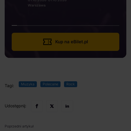
Warszawa
Kup na eBilet.pl
Muzyka
Polecane
Rock
Tagi:
Udostępnij:
Poprzedni artykuł