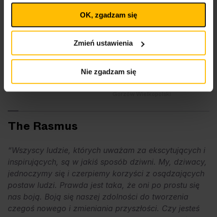
plików cookies
na stronie głównej. Wycofanie zgody nie
OK, zgadzam się
wpływa na legalność uprzedniego przetwarzania.
Polityka prywatności
Polityka plików cookies
Zmień ustawienia
Nie zgadzam się
Another Pink Floyd
Muzyka Zespołu Nirvana
Symfonicznie
Kraków, Lublin, Opole i inne
Gorzów Wielkopolski
The Rasmus
“Wszyscy ludzie, których uważam za ekscytujących i
inspirujących, są w jakiś sposób dziwni. My, dziwacy,
jednoczymy się i czerpiemy korzyści z osądzających
postaw ludzi. Prawda jest taka, że oni po prostu się
nas boją. Boją się naszej zdolności do tworzenia
czegoś nowego i zmieniania przyszłości. Czy jesteś