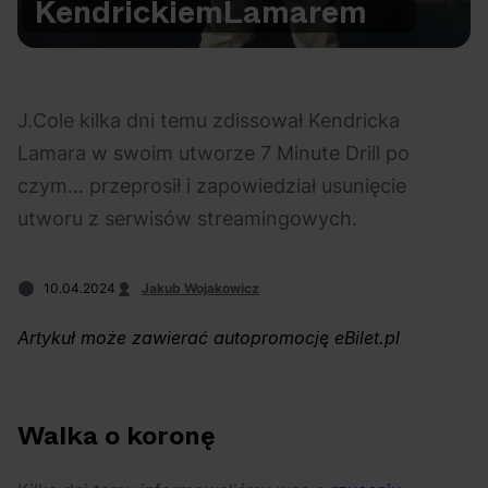
Kendrickiem
Lamarem
Na czasie
J.Cole kilka dni temu zdissował Kendricka
Lamara w swoim utworze 7 Minute Drill po
czym… przeprosił i zapowiedział usunięcie
06.08.2026
05.08.2026
Polecane
Scena Impostora
eBilet
Festiwal
utworu z serwisów streamingowych.
Kto jest
Aplikacja
prawdziwym fanem
KAMAAAN nową
Chivasa?
inicjatywą eBilet
10.04.2024
Jakub Wojakowicz
jednoczącą fanów
Artykuł może zawierać autopromocję eBilet.pl
Walka o koronę
04.08.2026
04.08.2026
Festiwal
OFF Festival
High Five
Polecane