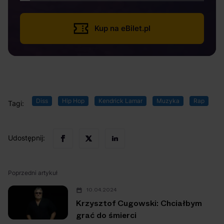
Kup na eBilet.pl
Diss
Hip Hop
Kendrick Lamar
Muzyka
Rap
Tagi:
Udostępnij:
Poprzedni artykuł
10.04.2024
Krzysztof Cugowski: Chciałbym
grać do śmierci