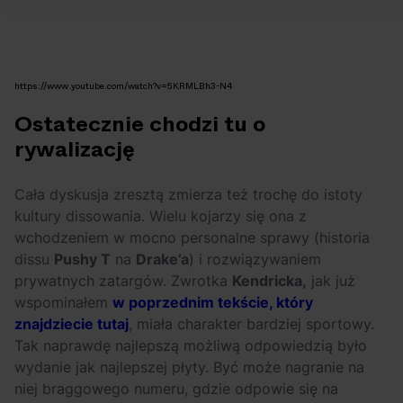
https://www.youtube.com/watch?v=5KRMLBh3-N4
Ostatecznie chodzi tu o
rywalizację
Cała dyskusja zresztą zmierza też trochę do istoty
kultury dissowania. Wielu kojarzy się ona z
wchodzeniem w mocno personalne sprawy (historia
dissu
Pushy T
na
Drake’a
) i rozwiązywaniem
prywatnych zatargów. Zwrotka
Kendricka,
jak już
wspominałem
w poprzednim tekście, który
znajdziecie tutaj
, miała charakter bardziej sportowy.
Tak naprawdę najlepszą możliwą odpowiedzią było
wydanie jak najlepszej płyty. Być może nagranie na
niej braggowego numeru, gdzie odpowie się na