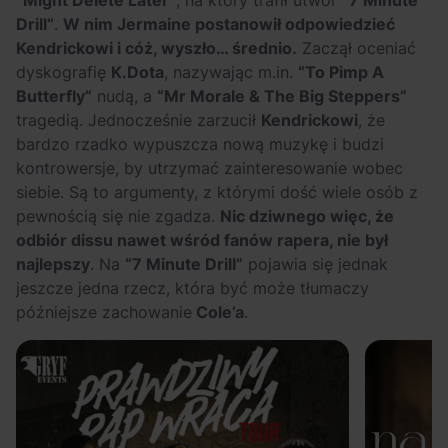
“Might Delete Later”
, na który trafił utwór
“7 Minute
Drill”
.
W nim Jermaine postanowił odpowiedzieć
Kendrickowi i cóż, wyszło… średnio.
Zaczął oceniać
dyskografię
K.Dota
, nazywając m.in.
“To Pimp A
Butterfly”
nudą, a
“Mr Morale & The Big Steppers”
tragedią. Jednocześnie zarzucił
Kendrickowi
, że
bardzo rzadko wypuszcza nową muzykę i budzi
kontrowersje, by utrzymać zainteresowanie wobec
siebie. Są to argumenty, z którymi dość wiele osób z
pewnością się nie zgadza.
Nic dziwnego więc, że
odbiór dissu nawet wśród fanów rapera, nie był
najlepszy
. Na
“7 Minute Drill”
pojawia się jednak
jeszcze jedna rzecz, która być może tłumaczy
późniejsze zachowanie
Cole’a
.