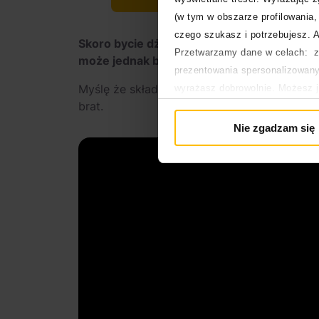
(w tym w obszarze profilowania, 
czego szukasz i potrzebujesz. A
Skoro bycie dżentelmenem to motyw przewo
Przetwarzamy dane w celach: za
może jednak bardziej brat?
prezentowania spersonalizowanyc
Myślę że składanka Chair jest mieszanką ob
wyrażasz dobrowolnie. Możesz 
brat.
głównej. Wycofanie zgody nie w
Polityka prywatności
Nie zgadzam się
Polityka plików cookies