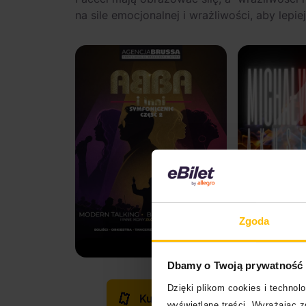
na sile emocjonalnej i wrażliwości, aby lepi
Zgoda
Dbamy o Twoją prywatność
Dzięki plikom cookies i techno
Kup bilet
wyświetlane treści. Wyrażając 