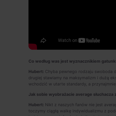
Co według was jest wyznacznikiem gatunk
Hubert:
Chyba pewnego rodzaju swoboda dzia
drugiej stawiamy na maksymalizm i dużą eks
wchodzić w utarte standardy, a przynajmniej
Jak sobie wyobrażacie average słuchacza 
Hubert:
Nikt z naszych fanów nie jest avera
toczymy ciągłą walkę indywidualizmu z pod