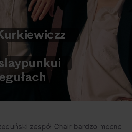
Kurkiewicz
z
slay
punku
i
regułach
żeduński zespół Chair bardzo mocno