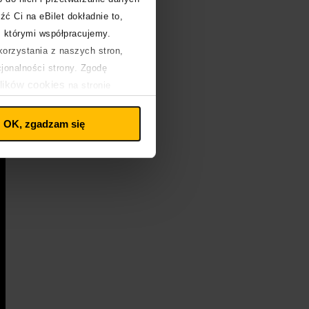
źć Ci na eBilet dokładnie to,
z którymi współpracujemy.
y
orzystania z naszych stron,
cjonalności strony. Zgodę
lików cookies
na stronie
OK, zgadzam się