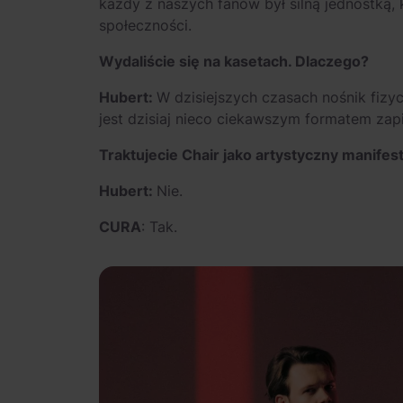
każdy z naszych fanów był silną jednostką,
społeczności.
Wydaliście się na kasetach. Dlaczego?
Hubert:
W dzisiejszych czasach nośnik fizyc
jest dzisiaj nieco ciekawszym formatem zap
Traktujecie Chair jako artystyczny manifes
Hubert:
Nie.
CURA
: Tak.