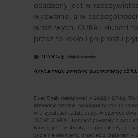
osadzony jest w rzeczywistoś
wyzwanie, a w szczególności 
wrażliwych. CURA i Hubert t
przez to lekko i po prostu pł
21.10.2024
Maja Kozłowska
Artykuł może zawierać autopromocję eBilet.
Duet
Chair
debiutował w 2022 r. EP-ką “Po 
brzmienie totalnie kosmopolityczne i under
w przyszłości będzie duży. W czerwcu dwa l
“GENTLE MEN”: koncept powstały z osobistyc
Nawet, jeśli te strzały, jak punchline’y, cza
życie nie dealujemy przecież z ciężarami – o