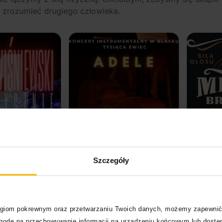
ej zrozumieć drugiego człowieka.
Szczegóły
logiom pokrewnym oraz przetwarzaniu Twoich danych, możemy zapewnić
Kup bilet
Kup bilet
zgodę na przechowywanie informacji na urządzeniu końcowym lub dostęp