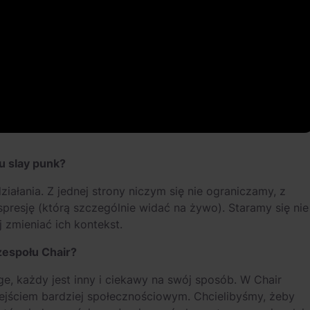
u slay punk?
łania. Z jednej strony niczym się nie ograniczamy, z
presję (którą szczególnie widać na żywo). Staramy się nie
 zmieniać ich kontekst.
zespołu Chair?
ge, każdy jest inny i ciekawy na swój sposób. W Chair
ejściem bardziej społecznościowym. Chcielibyśmy, żeby