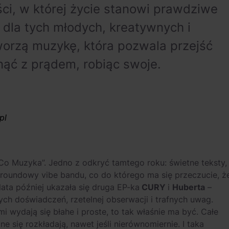
ci, w której życie stanowi prawdziwe
dla tych młodych, kreatywnych i
worzą muzykę, która pozwala przejść
ynąć z prądem, robiąc swoje.
pl
Co Muzyka”. Jedno z odkryć tamtego roku: świetne teksty,
groundowy vibe bandu, co do którego ma się przeczucie, ż
ata później ukazała się druga EP-ka
CURY
i
Huberta
–
h doświadczeń, rzetelnej obserwacji i trafnych uwag.
sami wydają się błahe i proste, to tak właśnie ma być. Całe
ne się rozkładają, nawet jeśli nierównomiernie. I taka