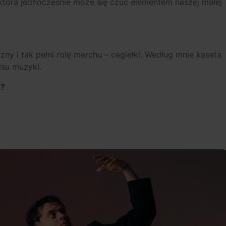
 która jednocześnie może się czuć elementem naszej małej
zny i tak pełni rolę merchu – cegiełki. Według mnie kaseta
isu muzyki.
t?