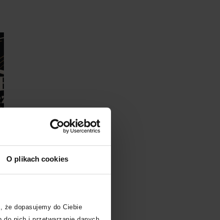
O plikach cookies
, że dopasujemy do Ciebie
Kup bilet
Kup bilet
 do nich i przetwarzanie danych