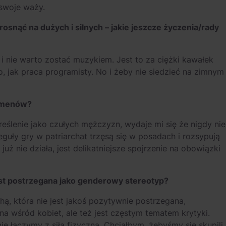
 swoje waży.
snąć na dużych i silnych – jakie jeszcze życzenia/rady
 i nie warto zostać muzykiem. Jest to za ciężki kawałek
go, jak praca programisty. No i żeby nie siedzieć na zimnym
lemenów?
eślenie jako czułych mężczyzn, wydaje mi się że nigdy nie
guły gry w patriarchat trzęsą się w posadach i rozsypują
uż nie działa, jest delikatniejsze spojrzenie na obowiązki
est postrzegana jako genderowy stereotyp?
chą, która nie jest jakoś pozytywnie postrzegana,
ana wśród kobiet, ale też jest częstym tematem krytyki.
ie łączymy z siłą fizyczną. Chciałbym, żebyśmy się skupili