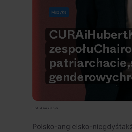
Muzyka
CURA
i
Hubert
zespołu
Chair
o
patriarchacie,
genderowych
Fot. Asia Babiel
Polsko-angielsko-niegdyśtak