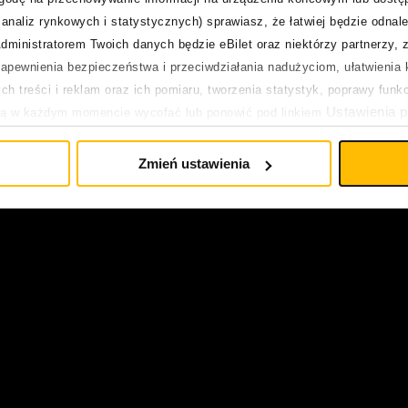
analiz rynkowych i statystycznych) sprawiasz, że łatwiej będzie odnale
dministratorem Twoich danych będzie eBilet oraz niektórzy partnerzy, 
dni waszej najnowszej EP-ki, czy Chair jest demure, cz
pewnienia bezpieczeństwa i przeciwdziałania nadużyciom, ułatwienia k
h treści i reklam oraz ich pomiaru, tworzenia statystyk, poprawy funk
Ustawienia p
u, Cura jest bardziej demure a Hubert przedstawicielem
ją w każdym momencie wycofać lub ponowić pod linkiem
pływa na legalność uprzedniego przetwarzania.
Zmień ustawienia