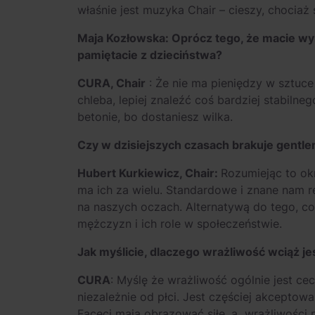
właśnie jest muzyka Chair – cieszy, chociaż
Maja Kozłowska: Oprócz tego, że macie wyro
pamiętacie z dzieciństwa?
CURA, Chair
: Że nie ma pieniędzy w sztuce
chleba, lepiej znaleźć coś bardziej stabilne
betonie, bo dostaniesz wilka.
Czy w dzisiejszych czasach brakuje gent
Hubert Kurkiewicz, Chair:
Rozumiejąc to okr
ma ich za wielu. Standardowe i znane nam re
na naszych oczach. Alternatywą do tego, co j
mężczyzn i ich role w społeczeństwie.
Jak myślicie, dlaczego wrażliwość wciąż j
CURA
: Myślę że wrażliwość ogólnie jest ce
niezależnie od płci. Jest częściej akceptow
Faceci mają obrazować siłę, a wrażliwości n