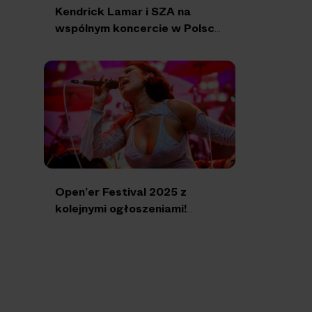
Kendrick Lamar i SZA na
wspólnym koncercie w Polsce!
Gotowi na “Grand National
Tour”?
Open’er Festival 2025 z
kolejnymi ogłoszeniami!
Zobacz, kto wystąpi