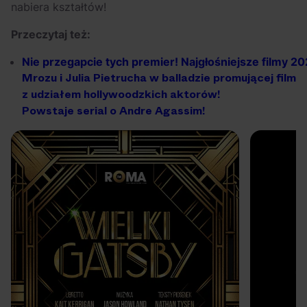
nabiera kształtów!
Przeczytaj też:
Nie
przegapcie
tych
premier!
Najgłośniejsze
filmy
20
Mrozu
i
Julia
Pietrucha
w
balladzie
promującej
film
z
udziałem
hollywoodzkich
aktorów!
Powstaje
serial
o
Andre
Agassim!