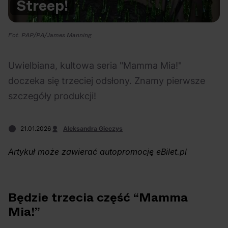
Streep!
Na czasie
Fot. PAP/PA/James Manning
Uwielbiana, kultowa seria "Mamma Mia!"
doczeka się trzeciej odsłony. Znamy pierwsze
06.08.2026
05.08.2026
Polecane
Scena Impostora
eBilet
Festiwal
szczegóły produkcji!
Kto jest
Aplikacja
prawdziwym fanem
KAMAAAN nową
21.01.2026
Aleksandra Gieczys
Chivasa?
inicjatywą eBilet
jednoczącą fanów
Artykuł może zawierać autopromocję eBilet.pl
Będzie trzecia część “Mamma
Mia!”
03.08.2026
30.07.2026
Bring Me The Horizon
Ciekawostki
Dla dzieci
Polecane