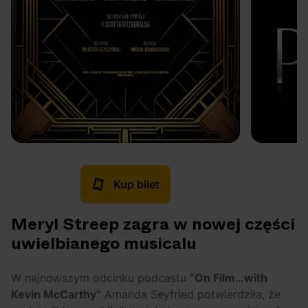
Kup bilet
Meryl Streep zagra w nowej części
uwielbianego musicalu
W najnowszym odcinku podcastu
“On Film…with
Kevin McCarthy”
Amanda Seyfried potwierdziła, że