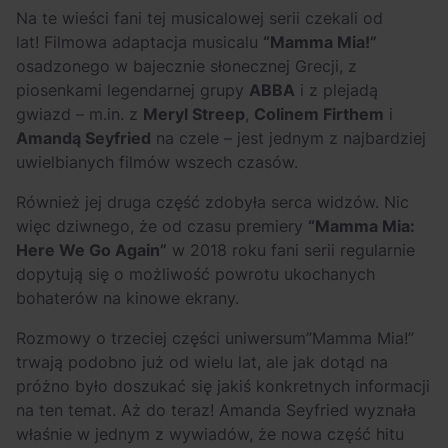
Arctic Monkeys i
Odkryj wyjątkowe
Na te wieści fani tej musicalowej serii czekali od
Bring Me The
atrakcje na drugi
lat! Filmowa adaptacja musicalu
“Mamma Mia!”
Horizon. Lustrzane
miesiąc wakacji!
osadzonego w bajecznie słonecznej Grecji, z
kariery zespołów z
piosenkami legendarnej grupy
ABBA
i z plejadą
Sheffield
gwiazd – m.in. z
Meryl Streep
,
Colinem Firthem
i
Amandą Seyfried
na czele – jest jednym z najbardziej
uwielbianych filmów wszech czasów.
Również jej druga część zdobyła serca widzów. Nic
więc dziwnego, że od czasu premiery
“Mamma Mia:
Here We Go Again”
w 2018 roku fani serii regularnie
dopytują się o możliwość powrotu ukochanych
bohaterów na kinowe ekrany.
Rozmowy o trzeciej części uniwersum”Mamma Mia!”
trwają podobno już od wielu lat, ale jak dotąd na
próżno było doszukać się jakiś konkretnych informacji
na ten temat. Aż do teraz! Amanda Seyfried wyznała
właśnie w jednym z wywiadów, że nowa część hitu