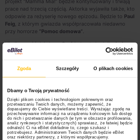
projekt “Mamma Mia!” będzie kontynuowany i trwają
prace nad trzecią częścią. Aktorka wyjawiła także, kto
odpowie za reżyserię nowego epizodu. Będzie to
Paul
Feig
, z którym gwiazda współpracowała niedawno
przy horrorze
“Pomoc domowa”
.
Niedługo później słowa Seyfried potwierdziła
Judy
Craymer
– producentka filmowego cyklu –
wyjawiając, że scenariusz do kolejnej odsłony
kultowego musicalu jest już gotowy, a film znajduje
Zgoda
Szczegóły
O plikach cookies
się już w fazie preprodukcji. Skompletowanie
gwiazdorskiej obsady nie było trudne:
Dbamy o Twoją prywatność
– Wiemy, co chcemy zrobić z tym filmem, i to się
Dzięki plikom cookies i technologiom pokrewnym oraz
wydarzy. Mam na myśli to, że udało nam się zebrać
przetwarzaniu Twoich danych, możemy zapewnić, że
niesamowitą grupę gwiazd filmowych, które połączył
dopasujemy do Ciebie wyświetlane treści. Wyrażając zgodę na
przechowywanie informacji na urządzeniu końcowym lub dostęp
ten projekt – powiedziała Craymer.
do nich i przetwarzanie danych (w tym w obszarze profilowania,
analiz rynkowych i statystycznych) sprawiasz, że łatwiej będzie
odnaleźć Ci na eBilet dokładnie to, czego szukasz i
Zainteresowanie występem w nowej części prócz
potrzebujesz. Administratorem Twoich danych będzie eBilet
Seyfried potwierdzili już
Christine Baranski
,
Stellan
oraz niektórzy partnerzy, z którymi współpracujemy.