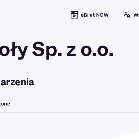
eBilet NOW
W
ły Sp. z o.o.
arzenia
zone