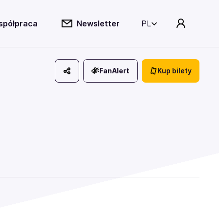
spółpraca
Newsletter
PL
FanAlert
Kup bilety