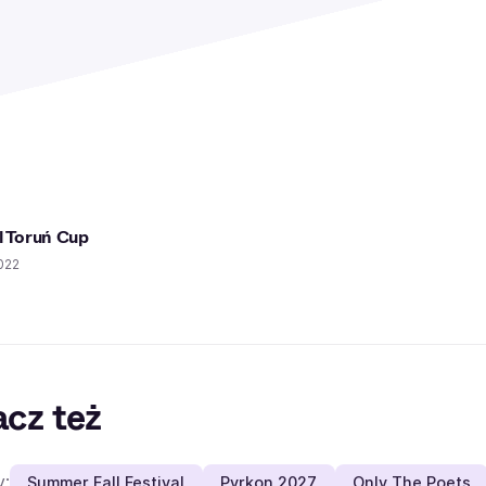
l Toruń Cup
022
cz też
y:
Summer Fall Festival
Pyrkon 2027
Only The Poets