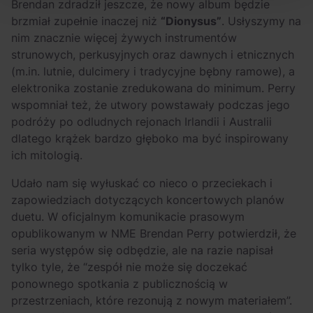
Brendan zdradził jeszcze, że nowy album będzie
brzmiał zupełnie inaczej niż
“Dionysus”
. Usłyszymy na
nim znacznie więcej żywych instrumentów
strunowych, perkusyjnych oraz dawnych i etnicznych
(m.in. lutnie, dulcimery i tradycyjne bębny ramowe), a
elektronika zostanie zredukowana do minimum. Perry
wspomniał też, że utwory powstawały podczas jego
podróży po odludnych rejonach Irlandii i Australii
dlatego krążek bardzo głęboko ma być inspirowany
ich mitologią.
Udało nam się wyłuskać co nieco o przeciekach i
zapowiedziach dotyczących koncertowych planów
duetu. W oficjalnym komunikacie prasowym
opublikowanym w NME Brendan Perry potwierdził, że
seria występów się odbędzie, ale na razie napisał
tylko tyle, że “zespół nie może się doczekać
ponownego spotkania z publicznością w
przestrzeniach, które rezonują z nowym materiałem”.