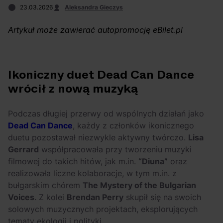
OFF Festival 2026 –
High Five: pięć
23.03.2026
Aleksandra Gieczys
nocne koncerty
najciekawszych
warte uwagi!
wydarzeń w polskim
Artykuł może zawierać autopromocję eBilet.pl
rapie [czerwiec i
lipiec 2026]
Ikoniczny duet Dead Can Dance
wrócił z nową muzyką
Podczas długiej przerwy od wspólnych działań jako
Dead Can Dance
, każdy z członków ikonicznego
duetu pozostawał niezwykle aktywny twórczo.
Lisa
Gerrard
współpracowała przy tworzeniu muzyki
filmowej do takich hitów, jak m.in.
“Diuna”
oraz
realizowała liczne kolaboracje, w tym m.in. z
bułgarskim chórem
The Mystery of the Bulgarian
Voices
. Z kolei
Brendan Perry
skupił się na swoich
solowych muzycznych projektach, eksplorujących
tematy ekologii i polityki.