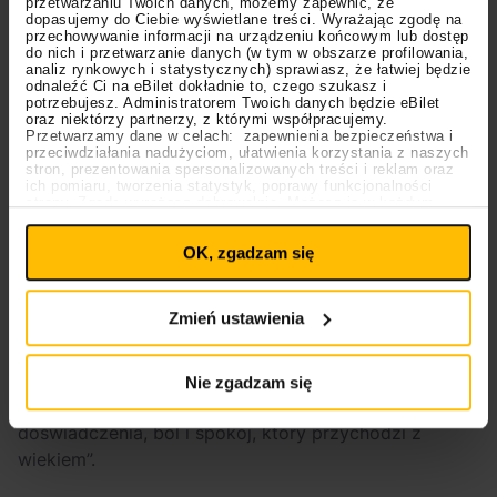
przetwarzaniu Twoich danych, możemy zapewnić, że
dopasujemy do Ciebie wyświetlane treści. Wyrażając zgodę na
Sami artyści w swoich najświeższych wypowiedziach
przechowywanie informacji na urządzeniu końcowym lub dostęp
dla The Wire oraz australijskiego radia ABC mówili
do nich i przetwarzanie danych (w tym w obszarze profilowania,
analiz rynkowych i statystycznych) sprawiasz, że łatwiej będzie
m.in. że powrót do wspólnego grania był naturalną
odnaleźć Ci na eBilet dokładnie to, czego szukasz i
konsekwencją “pustki, jaką poczuli w świecie
potrzebujesz. Administratorem Twoich danych będzie eBilet
oraz niektórzy partnerzy, z którymi współpracujemy.
zdominowanym przez algorytmy”.
Przetwarzamy dane w celach: zapewnienia bezpieczeństwa i
przeciwdziałania nadużyciom, ułatwienia korzystania z naszych
stron, prezentowania spersonalizowanych treści i reklam oraz
– Poczułem, że muzyka straciła swój rytualny
ich pomiaru, tworzenia statystyk, poprawy funkcjonalności
charakter. Chcieliśmy z Lisą przywrócić słuchaczom
strony. Zgodę wyrażasz dobrowolnie. Możesz ją w każdym
Ustawienia
momencie wycofać lub ponowić pod linkiem
poczucie sacrum, coś, co pozwala na moment
plików cookies
na stronie głównej. Wycofanie zgody nie
OK, zgadzam się
wpływa na legalność uprzedniego przetwarzania.
zatrzymać czas – stwierdził Brendan Perry.
Polityka prywatności
Polityka plików cookies
Z kolei Lisa Gerrard opisała proces nagrywania “Our
Zmień ustawienia
Day Will Come” jako “ponowne spotkanie dwóch
starych dusz przy ognisku” dodała, że zdaje sobie
sprawę, że ich głosy po latach przerwy brzmią
Nie zgadzam się
inaczej, ale z drugiej strony “są bogatsze o
doświadczenia, ból i spokój, który przychodzi z
wiekiem”.