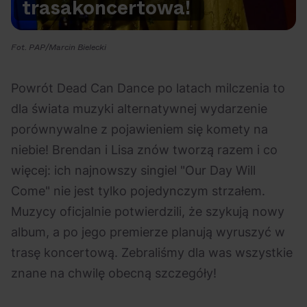
trasa
koncertowa!
Na czasie
Fot. PAP/Marcin Bielecki
Powrót Dead Can Dance po latach milczenia to
dla świata muzyki alternatywnej wydarzenie
06.08.2026
05.08.2026
Polecane
Scena Impostora
eBilet
Festiwal
porównywalne z pojawieniem się komety na
Kto jest
Aplikacja
niebie! Brendan i Lisa znów tworzą razem i co
prawdziwym fanem
KAMAAAN nową
więcej: ich najnowszy singiel "Our Day Will
Chivasa?
inicjatywą eBilet
Come" nie jest tylko pojedynczym strzałem.
jednoczącą fanów
Muzycy oficjalnie potwierdzili, że szykują nowy
album, a po jego premierze planują wyruszyć w
trasę koncertową. Zebraliśmy dla was wszystkie
znane na chwilę obecną szczegóły!
04.08.2026
04.08.2026
Festiwal
OFF Festival
High Five
Polecane