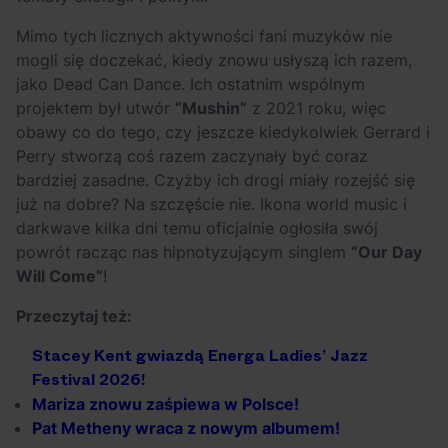
Mimo tych licznych aktywności fani muzyków nie
mogli się doczekać, kiedy znowu usłyszą ich razem,
jako Dead Can Dance. Ich ostatnim wspólnym
projektem był utwór
“Mushin”
z 2021 roku, więc
obawy co do tego, czy jeszcze kiedykolwiek Gerrard i
Perry stworzą coś razem zaczynały być coraz
bardziej zasadne. Czyżby ich drogi miały rozejść się
już na dobre? Na szczęście nie. Ikona world music i
darkwave kilka dni temu oficjalnie ogłosiła swój
powrót racząc nas hipnotyzującym singlem
“Our Day
Will Come”
!
Przeczytaj też:
Stacey
Kent
gwiazdą
Energa
Ladies’
Jazz
Festival
2026!
Mariza
znowu
zaśpiewa
w
Polsce!
Pat
Metheny
wraca
z
nowym
albumem!