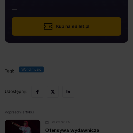
Kup na eBilet.pl
World music
Tagi:
Udostępnij:
Poprzedni artykuł
23.03.2026
Ofensywa wydawnicza