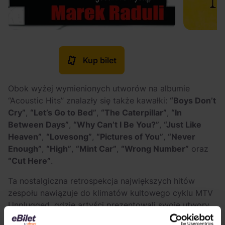
Kup bilet
Obok wyżej wymienionych utworów na albumie
“Acoustic Hits” znalazły się także kawałki:
“Boys Don’t
Cry”
,
“Let’s Go to Bed”
,
“The Caterpillar”
,
“In
Between Days”
,
“Why Can’t I Be You?”
,
“Just Like
Heaven”
,
“Lovesong”
,
“Pictures of You”
,
“Never
Enough”
,
“High”
,
“Mint Car”
,
“Wrong Number”
oraz
“Cut Here”
.
Ta nostalgiczna retrospekcja największych hitów
zespołu nawiązuje do klimatów kultowego cyklu MTV
Unplugged, gdzie artyści prezentowali swoje utwory
w bardziej intymnej odsłonie i surowej aranżacji. W