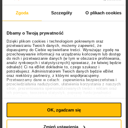
przypadku utworów The Cure akustyczne wersje
nagrano w profesjonalnym studiu z dodatkowymi
Zgoda
Szczegóły
O plikach cookies
miksami i poziomami, ale i tak – w mojej opinii – udało
się zachować klimat kameralnego występu a same
utwory zespołu w formacie akustycznym brzmią
Dbamy o Twoją prywatność
ciekawie. Nowe aranże w każdym razie nie mają
Dzięki plikom cookies i technologiom pokrewnym oraz
zadania przenieść znanych melodii na jakieś nowe,
przetwarzaniu Twoich danych, możemy zapewnić, że
ekscytujące terytoria dźwiękowe. Popowe utwory,
dopasujemy do Ciebie wyświetlane treści. Wyrażając zgodę na
przechowywanie informacji na urządzeniu końcowym lub dostęp
takie jak “Lovesong” i “Just Like Heaven” idealnie
do nich i przetwarzanie danych (w tym w obszarze profilowania,
analiz rynkowych i statystycznych) sprawiasz, że łatwiej będzie
nadawały się na akustyczny występ. Większym
odnaleźć Ci na eBilet dokładnie to, czego szukasz i
wyzwaniem i zaskoczeniem na pewno są bardziej
potrzebujesz. Administratorem Twoich danych będzie eBilet
oraz niektórzy partnerzy, z którymi współpracujemy.
post-punkowe numery, takie jak “Boys Don’t Cry” i “A
Przetwarzamy dane w celach: zapewnienia bezpieczeństwa i
Letter to Elise”, które w nowej odsłonie wypadły
przeciwdziałania nadużyciom, ułatwienia korzystania z naszych
stron, prezentowania spersonalizowanych treści i reklam oraz
naprawdę interesująco. Moim faworytem na płycie jest
ich pomiaru, tworzenia statystyk, poprawy funkcjonalności
strony. Zgodę wyrażasz dobrowolnie. Możesz ją w każdym
z pewnością nowe wykonanie utworu “A Forest”.
Ustawienia
momencie wycofać lub ponowić pod linkiem
plików cookies
na stronie głównej. Wycofanie zgody nie
OK, zgadzam się
wpływa na legalność uprzedniego przetwarzania.
Polityka prywatności
Polityka plików cookies
Zmień ustawienia