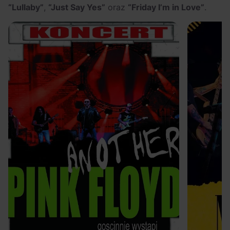
“Lullaby”
,
“Just Say Yes”
oraz
“
Friday I’m in Love”
.