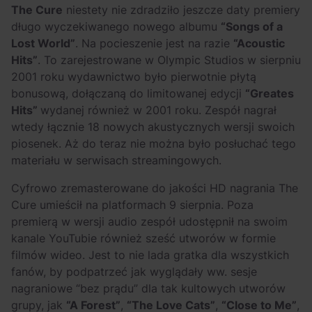
OFF Festival 2026 –
High Five: pięć
The Cure
niestety nie zdradziło jeszcze daty premiery
nocne koncerty
najciekawszych
długo wyczekiwanego nowego albumu
“
Songs of a
warte uwagi!
wydarzeń w polskim
Lost World”
. Na pocieszenie jest na razie
“Acoustic
Hits”
. To z
arejestrowane w Olympic Studios w sierpniu
rapie [czerwiec i
2001 roku w
ydawnictwo
było pierwotnie płytą
lipiec 2026]
bonusową, dołączaną do limitowanej edycji
“Greates
Hits”
wydanej również w 2001 roku. Zespół nagrał
wtedy łącznie 18 nowych akustycznych wersji swoich
piosenek. Aż do teraz nie można było posłuchać tego
materiału w serwisach streamingowych.
Cyfrowo zremasterowane do jakości HD nagrania
The
Cure
umieścił na platformach 9 sierpnia.
Poza
premierą w wersji audio zespół udostępnił na swoim
kanale YouTubie również sześć utworów w formie
filmów wideo. Jest to nie lada gratka dla wszystkich
fanów, by podpatrzeć jak wyglądały ww. sesje
nagraniowe “bez prądu” dla tak kultowych utworów
grupy, jak
“
A Forest”
,
“
The Love Cats”
,
“Close to Me”
,