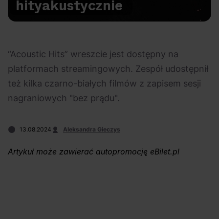
hity
akustycznie
Na czasie
“Acoustic Hits” wreszcie jest dostępny na
platformach streamingowych. Zespół udostępnił
też kilka czarno-białych filmów z zapisem sesji
06.08.2026
05.08.2026
Polecane
Scena Impostora
eBilet
Festiwal
nagraniowych "bez prądu".
Kto jest
Aplikacja
prawdziwym fanem
KAMAAAN nową
Chivasa?
inicjatywą eBilet
13.08.2024
Aleksandra Gieczys
jednoczącą fanów
Artykuł może zawierać autopromocję eBilet.pl
04.08.2026
04.08.2026
Festiwal
OFF Festival
High Five
Polecane