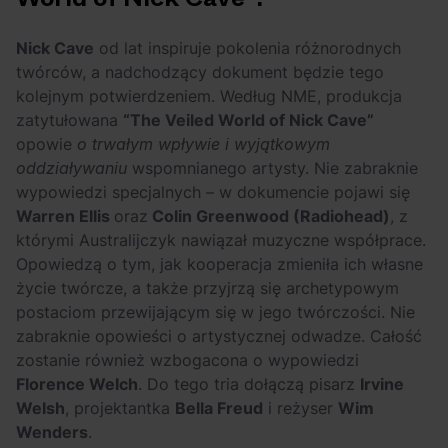
OFF Festival 2026 –
High Five: pięć
nocne koncerty
najciekawszych
Nick Cave
od lat inspiruje pokolenia różnorodnych
warte uwagi!
wydarzeń w polskim
twórców, a nadchodzący dokument będzie tego
rapie [czerwiec i
kolejnym potwierdzeniem. Według NME, produkcja
lipiec 2026]
zatytułowana
“The Veiled World of Nick Cave”
opowie
o trwałym wpływie i wyjątkowym
oddziaływaniu
wspomnianego artysty. Nie zabraknie
wypowiedzi specjalnych – w dokumencie pojawi się
Warren Ellis
oraz
Colin Greenwood (Radiohead)
, z
którymi Australijczyk nawiązał muzyczne współprace.
Opowiedzą o tym, jak kooperacja zmieniła ich własne
życie twórcze, a także przyjrzą się archetypowym
postaciom przewijającym się w jego twórczości. Nie
zabraknie opowieści o artystycznej odwadze. Całość
zostanie również wzbogacona o wypowiedzi
Florence Welch
. Do tego tria dołączą pisarz
Irvine
Welsh
, projektantka
Bella Freud
i reżyser
Wim
Wenders
.