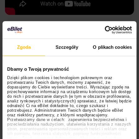
Powieść Nicka Cave’a doczeka
się adaptacji telewizyjnej
Zgoda
Szczegóły
O plikach cookies
To nie koniec nowości w świecie twórczym
Nicka
Cave’a!
W sierpniu potwierdzono, że jego powieść z
2009 roku –
“Śmierć Bunny’ego Munro”
– otrzyma
Dbamy o Twoją prywatność
sześcioodcinkowy serial, który również zostanie
wyemitowany na Sky. Za reżyserię odpowiada
Isabella
Dzięki plikom cookies i technologiom pokrewnym oraz
przetwarzaniu Twoich danych, możemy zapewnić, że
Eklöf
, a w role główne wcielą się
Matt Smith
oraz
dopasujemy do Ciebie wyświetlane treści. Wyrażając zgodę na
przechowywanie informacji na urządzeniu końcowym lub dostęp
Rafael Mathé
.
Nick Cave
jest jednym z producentów
do nich i przetwarzanie danych (w tym w obszarze profilowania,
wykonawczych.
analiz rynkowych i statystycznych) sprawiasz, że łatwiej będzie
odnaleźć Ci na eBilet dokładnie to, czego szukasz i
potrzebujesz. Administratorem Twoich danych będzie eBilet
Szykujcie się na nową dawkę muzyki – potwierdzono,
oraz niektórzy partnerzy, z którymi współpracujemy.
Przetwarzamy dane w celach: zapewnienia bezpieczeństwa i
że twórca wraz z
Warrenem Ellisem
pracowali nad
przeciwdziałania nadużyciom, ułatwienia korzystania z naszych
ścieżką dźwiękową do produkcji. Serial ujrzy światło
stron, prezentowania spersonalizowanych treści i reklam oraz
ich pomiaru, tworzenia statystyk, poprawy funkcjonalności
dzienne
20 listopada.
strony. Zgodę wyrażasz dobrowolnie. Możesz ją w każdym