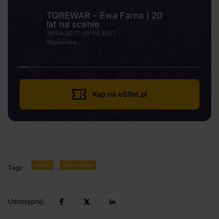
TOREWAR – Ewa Farna | 20
lat na scenie
28.04.2027-29.04.2027
Warszawa
Kup na eBilet.pl
Filmy
Nick Cave
Tagi:
Udostępnij: