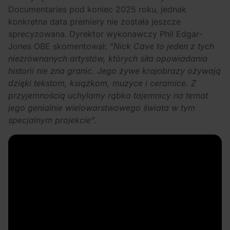
Documentaries pod koniec 2025 roku, jednak
konkretna data premiery nie została jeszcze
sprecyzowana. Dyrektor wykonawczy Phil Edgar-
Jones OBE skomentował:
“Nick Cave to jeden z tych
niezrównanych artystów, których siła opowiadania
historii nie zna granic. Jego żywe krajobrazy ożywają
dzięki tekstom, książkom, muzyce i ceramice. Z
przyjemnością uchylamy rąbka tajemnicy na temat
jego genialnie wielowarstwowego świata w tym
specjalnym projekcie”.