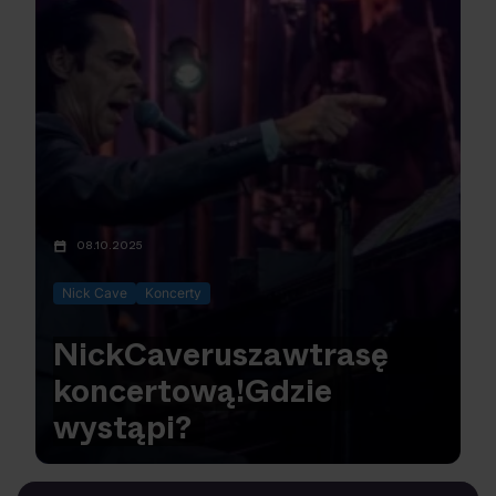
08.10.2025
Nick Cave
Koncerty
Nick
Cave
rusza
w
trasę
koncertową!
Gdzie
wystąpi?