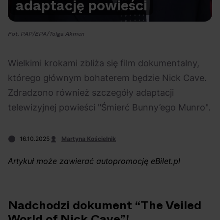
adaptację powieści
Na czasie
Fot. PAP/EPA/Tolga Akmen
Wielkimi krokami zbliża się film dokumentalny,
którego głównym bohaterem będzie Nick Cave.
06.08.2026
05.08.2026
Polecane
Scena Impostora
eBilet
Festiwal
Zdradzono również szczegóły adaptacji
Kto jest
Aplikacja
telewizyjnej powieści "Śmierć Bunny’ego Munro".
prawdziwym fanem
KAMAAAN nową
Chivasa?
inicjatywą eBilet
16.10.2025
Martyna Kościelnik
jednoczącą fanów
Artykuł może zawierać autopromocję eBilet.pl
Nadchodzi dokument “The Veiled
04.08.2026
04.08.2026
Festiwal
OFF Festival
High Five
Polecane
World of Nick Cave”!