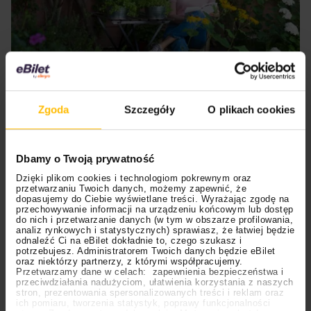
Na czasie
Zgoda
Szczegóły
O plikach cookies
24.01.2024
Muzyka
Warto wiedzieć
06.08.2026
05.08.2026
Polecane
Scena Impostora
eBilet
Festiwal
Kto jest
Aplikacja
Muzyka a zdrowie psychiczne: jak pomaga
Dbamy o Twoją prywatność
prawdziwym fanem
KAMAAAN nową
w radzeniu sobie ze stresem i depresją
Dzięki plikom cookies i technologiom pokrewnym oraz
Chivasa?
inicjatywą eBilet
przetwarzaniu Twoich danych, możemy zapewnić, że
dopasujemy do Ciebie wyświetlane treści. Wyrażając zgodę na
jednoczącą fanów
To, jakiej muzyki słuchamy, ma wpływ na nasz nastrój.
przechowywanie informacji na urządzeniu końcowym lub dostęp
Często jest tak, że jadąc autobusem, obserwujemy krople
do nich i przetwarzanie danych (w tym w obszarze profilowania,
analiz rynkowych i statystycznych) sprawiasz, że łatwiej będzie
deszczu spływające po szybie i pogrążamy się w
odnaleźć Ci na eBilet dokładnie to, czego szukasz i
melancholii czy nawet smutku, słuchając jednocześnie
potrzebujesz. Administratorem Twoich danych będzie eBilet
najsmutniejszych piosenek na świecie. A wiesz, że
oraz niektórzy partnerzy, z którymi współpracujemy.
Przetwarzamy dane w celach: zapewnienia bezpieczeństwa i
muzykę można wykorzystać też w drugą stronę: jako
przeciwdziałania nadużyciom, ułatwienia korzystania z naszych
pomoc w radzeniu sobie ze stresem i depresją?
stron, prezentowania spersonalizowanych treści i reklam oraz
03.08.2026
30.07.2026
Bring Me The Horizon
Ciekawostki
Dla dzieci
Polecane
ich pomiaru, tworzenia statystyk, poprawy funkcjonalności