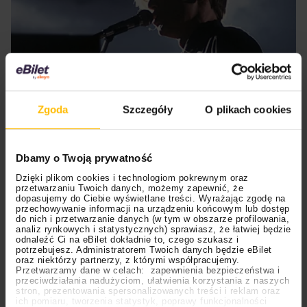
Na czasie
Zgoda
Szczegóły
O plikach cookies
08.04.2025
Coldwave
Muzyka
06.08.2026
05.08.2026
Polecane
Scena Impostora
eBilet
Festiwal
Kto jest
Aplikacja
Najbardziej polski ze wszystkich
Dbamy o Twoją prywatność
prawdziwym fanem
KAMAAAN nową
gatunków muzycznych. Krótka (niestety)
Dzięki plikom cookies i technologiom pokrewnym oraz
Chivasa?
inicjatywą eBilet
przetwarzaniu Twoich danych, możemy zapewnić, że
historia coldwave’u
jednoczącą fanów
dopasujemy do Ciebie wyświetlane treści. Wyrażając zgodę na
przechowywanie informacji na urządzeniu końcowym lub dostęp
Czym jest coldwave? I dlaczego to najbardziej polski ze
do nich i przetwarzanie danych (w tym w obszarze profilowania,
analiz rynkowych i statystycznych) sprawiasz, że łatwiej będzie
wszystkich gatunków muzycznych? Odpowiedź kryje się
odnaleźć Ci na eBilet dokładnie to, czego szukasz i
w latach 80.
potrzebujesz. Administratorem Twoich danych będzie eBilet
oraz niektórzy partnerzy, z którymi współpracujemy.
Przetwarzamy dane w celach: zapewnienia bezpieczeństwa i
przeciwdziałania nadużyciom, ułatwienia korzystania z naszych
stron, prezentowania spersonalizowanych treści i reklam oraz
04.08.2026
04.08.2026
Festiwal
OFF Festival
High Five
Polecane
ich pomiaru, tworzenia statystyk, poprawy funkcjonalności