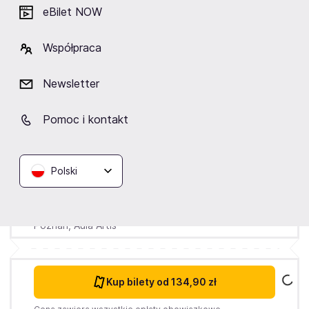
eBilet NOW
Współpraca
Newsletter
Pomoc i kontakt
Sobota
31.10.2026
20:00
Polski
The Blues Brothers "Soul Mission"
(Tribute Show)
Poznań,
Aula Artis
Kup bilety
od 134,90 zł