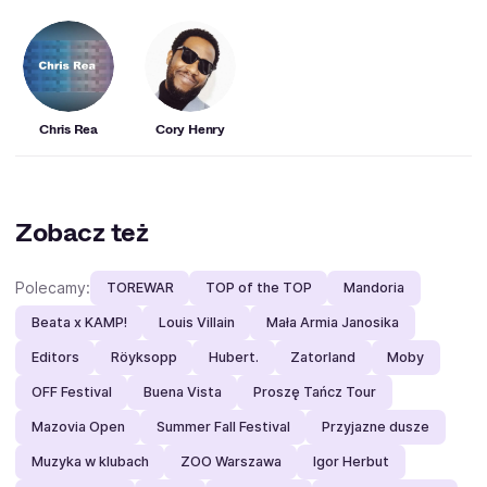
Chris Rea
Cory Henry
Zobacz też
Polecamy:
TOREWAR
TOP of the TOP
Mandoria
Beata x KAMP!
Louis Villain
Mała Armia Janosika
Editors
Röyksopp
Hubert.
Zatorland
Moby
OFF Festival
Buena Vista
Proszę Tańcz Tour
Mazovia Open
Summer Fall Festival
Przyjazne dusze
Muzyka w klubach
ZOO Warszawa
Igor Herbut